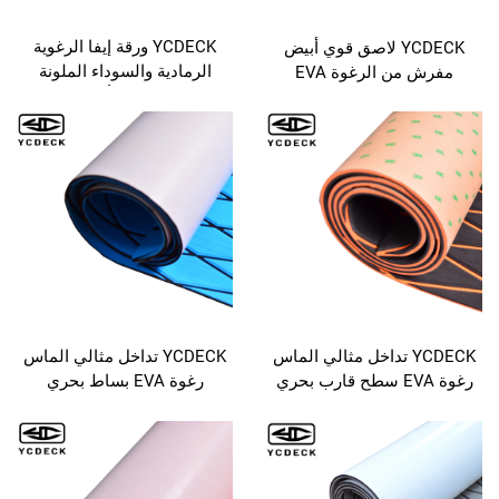
YCDECK ورقة إيفا الرغوية
YCDECK لاصق قوي أبيض
الرمادية والسوداء الملونة
مفرش من الرغوة EVA
بسمك 6 مم مع ألواح لاصقة
المضادة للانزلاق بسماكة 5 ملم
مضادة للانزلاق ذات تأثير قوي
أسطح البحرية
YCDECK تداخل مثالي الماس
YCDECK تداخل مثالي الماس
رغوة EVA سطح قارب بحري
رغوة EVA بساط بحري
ي التصاق مع مقاومة
للقوارب المحركية واليخوت
ق لليخوت والقوارب
والكاياك والمركبات الترفيهية
عية وقوارب الصيد
ح الخاصة بالتجديف