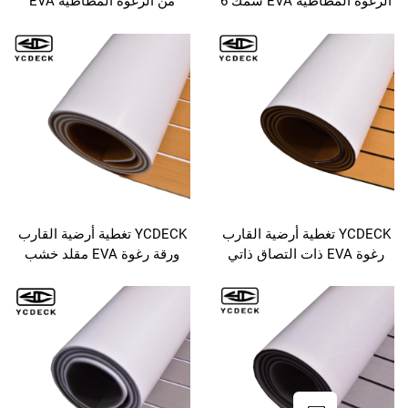
الرغوة المطاطية EVA سمك 6
من الرغوة المطاطية EVA
مم بلصق قوي من 3M مضاد
مثالية للربط لقوارب الكاياك
ق للأرضيات البحرية
واليخوت والمسابح والساحات
والألواح الزلقاء وغيرها
YCDECK تغطية أرضية القارب
YCDECK تغطية أرضية القارب
رغوة EVA ذات التصاق ذاتي
ورقة رغوة EVA مقلد خشب
96''x45.6''/36''/21.6''/16.8''
الزيت البساط البحري السجاد
ب الزيت للأرضيات
غير الانزلاقية ذات التصاق ذاتي
ة للقارب المحرك،
للأرضيات لقوارب جون
 السكنية، اليخوتة،
وأرضيات اليخوت
اك، منصة السباحة