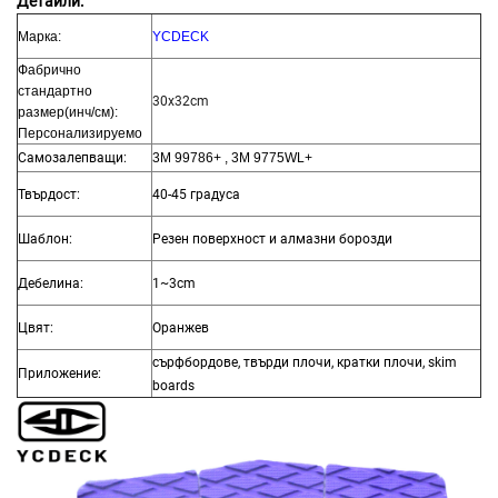
Детайли:
Марка:
YCDECK
Фабрично
стандартно
30x32cm
размер(инч/см):
Персонализируемо
Самозалепващи:
3M 99786+ , 3M 9775WL+
Твърдост:
40-45 градуса
Шаблон:
Резен поверхност и алмазни борозди
Дебелина:
1~3cm
Цвят:
Оранжев
сърфбордове, твърди плочи, кратки плочи, skim
Приложение:
boards