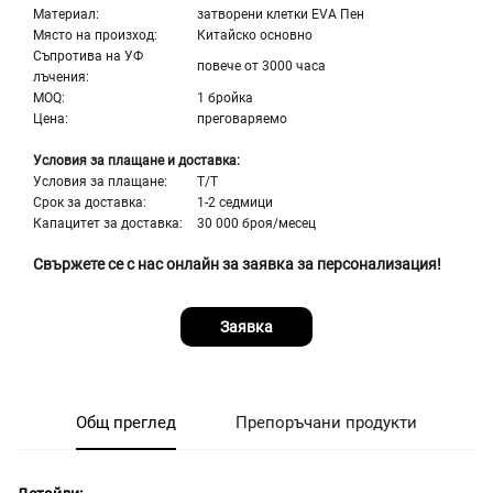
Материал:
затворени клетки EVA Пен
Място на произход:
Китайско основно
Съпротива на УФ
повече от 3000 часа
лъчения:
MOQ:
1 бройка
Цена:
преговаряемо
Условия за плащане и доставка:
Условия за плащане:
Т/T
Срок за доставка:
1-2 седмици
Капацитет за доставка:
30 000 броя/месец
Свържете се с нас онлайн за заявка за персонализация!
Заявка
Общ преглед
Препоръчани продукти