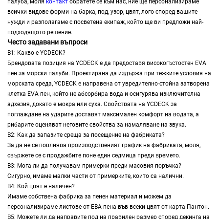
палуба, моля
контакт
обратете се към нас, ние ще персонализираме
всички видове форми на барка, под, узор, цвят, лого според вашите
нужди и разполагаме с посветена екипаж, който ще ви предложи най-
подходящото решение.
Често задавани въпроси
В1: Какво е YCDECK?
Брендовата позиция на YCDECK е да предоставя високогъстостен EVA
пен за морски палуби. Проектирана да издържа при тежките условия на
морската среда, YCDECK е направена от увредително-стойна затворена
клетка EVA пен, който не абсорбира вода и осигурява изключителна
адхезия, докато е мокра или суха. Свойствата на YCDECK за
поглаждане на ударите доставят максимален комфорт на водата, а
рибарите оценяват неговите свойства за намаляване на звука.
В2: Как да запазите среща за посещение на фабриката?
За да не се повлиява производственият график на фабриката, моля,
свържете се с продажбите поне един седмица преди времето.
В3: Мога ли да получавам примерки преди масовия поръчка?
Сигурно, имаме малки части от примерките, които са налични.
В4: Кой цвят е наличен?
Имаме собствена фабрика за пенен материал и можем да
персонализираме листове от ЕВА пена във всеки цвят от карта Пантон.
В5: Можете ли да направите под на правилен размер според декинга на