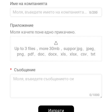
Име на компанията
0/200
Приложение
Моля качете поне едно прикачено.
Up to 3 files，more 30mb，suppor jpg、jpeg、
png、pdf、doc、docx、xls、xlsx、csv、txt
Съобщение
0/1000
Изпрати