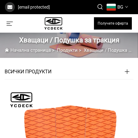
BG
[email protected]
Получете оферта
Хващаци / Подушка за тракция
Начална страница
>
Продукти
>
Хващаци / Подушка за тракция
ВСИЧКИ ПРОДУКТИ