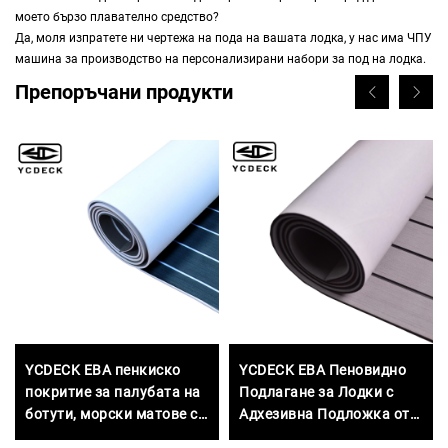
моето бързо плавателно средство?
Да, моля изпратете ни чертежа на пода на вашата лодка, у нас има ЧПУ
машина за производство на персонализирани набори за под на лодка.
Препоръчани продукти
YCDECK ЕВА пенкиско
YCDECK ЕВА Пеновидно
покритие за палубата на
Подлагане за Лодки с
ботути, морски матове с
Адхезивна Подложка от
непръскливо и
3M, Марински