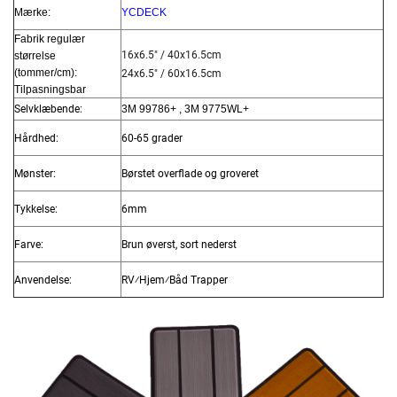
Mærke:
YCDECK
Fabrik regulær
16x6.5" / 40x16.5cm
størrelse
(tommer/cm):
24x6.5" / 60x16.5cm
Tilpasningsbar
Selvklæbende:
3M 99786+ , 3M 9775WL+
Hårdhed:
60-65 grader
Mønster:
Børstet overflade og groveret
Tykkelse:
6mm
Farve:
Brun øverst, sort nederst
Anvendelse:
RV⁄Hjem⁄Båd Trapper