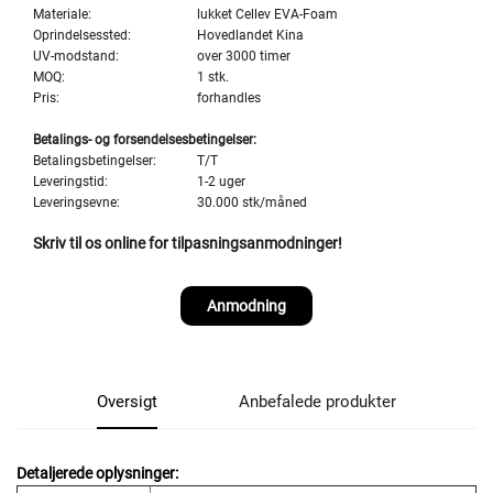
Materiale:
lukket Cellev EVA-Foam
Oprindelsessted:
Hovedlandet Kina
UV-modstand:
over 3000 timer
MOQ:
1 stk.
Pris:
forhandles
Betalings- og forsendelsesbetingelser:
Betalingsbetingelser:
T/T
Leveringstid:
1-2 uger
Leveringsevne:
30.000 stk/måned
Skriv til os online for tilpasningsanmodninger!
Anmodning
Oversigt
Anbefalede produkter
Detaljerede oplysninger: