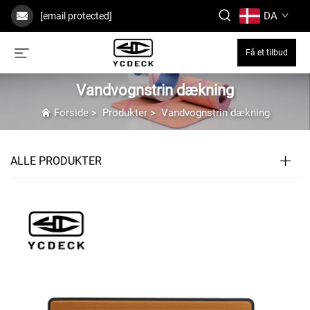
DA
[email protected]
Få et tilbud
Vandvognstrin dækning
Forside
>
Produkter
>
Vandvognstrin dækning
ALLE PRODUKTER