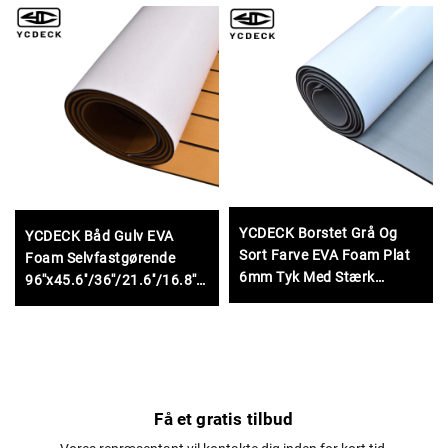
YCDECK Borstet Grå Og
YCDECK Båd Gulv EVA
Sort Farve EVA Foam Plat
Foam Selvfastgørende
6mm Tyk Med Stærk
96''x45.6''/36''/21.6''/16.8''
Selvfast Nonskid Underlag
Falsk Tjæk Marine Båd
Decksplade til Motorbåde
RV Yacht Kayak Swim
Platform
Få et gratis tilbud