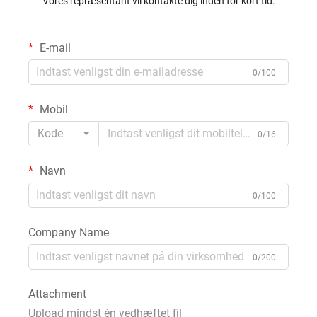
Vores repræsentant vil kontakte dig inden for kort tid.
E-mail
0/100
Mobil
Kode
0/16
Navn
0/100
Company Name
0/200
Attachment
Upload mindst én vedhæftet fil