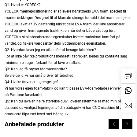
Q1: Hvad er YCDECK?
YCDECK mærkepositionering er at levere højtettheds EVA foam specielt til
marine dekkinger. Designet til at klare de strenge forhold i det marine miljø er
YCDECK lavet af UV-bestandig lukket celle EVA foam, der ikke absorberer
vand og giver fremragende trækfriktion når det er både vådt og tørt.
YCDECK's skokabsorberende egenskaber leverer maksimal komfort på
vandet, og fiskere værdsætter dets lyddæmpende egenskaber.
Q2: Hvordan laver jeg en aftale for at besøge fabrikken?
For at ikke påvirke produktionsskemaet i fabrikken, bedes du kontakte salg
minimum en uge i forkant for at lave en aftale.
Q3: Kan jeg få prøver før masseordre?
Selvfølgelig, vi har små prøver til rådighed.
Q4: Hvilke farver er tilgængelige?
Vi har vores egen foam-fabrik og kan tilpasse EVA-foam-blade i enhver farve
på Pantone farvekortet.
Q5: Kan du lave en højre størrelse gulv i overensstemmelse med min båddek?
Ja, send os venligst tegningen af din bådsgulv, vi har CNC-maskine til at
producere tilpasset hvert sæt bådsgulv.
Anbefalede produkter