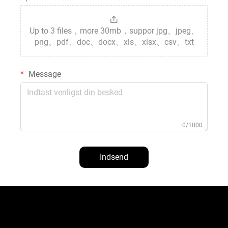
Up to 3 files，more 30mb，suppor jpg、jpeg、
png、pdf、doc、docx、xls、xlsx、csv、txt
Message
0/1000
Indsend