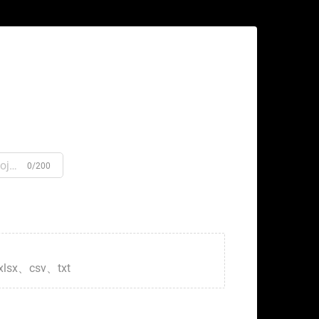
0/200
xlsx、csv、txt