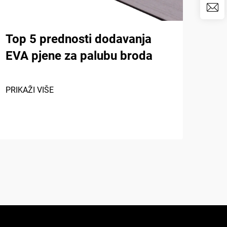
Top 5 prednosti dodavanja
Naj
EVA pjene za palubu broda
ant
jas
20
PRIKAŽI VIŠE
PRIK