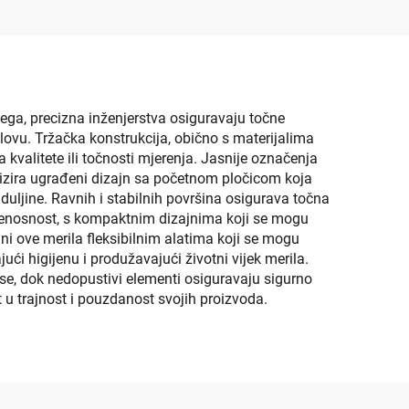
Longboard
oga
vega, precizna inženjerstva osiguravaju točne
bolovu. Tržačka konstrukcija, obično s materijalima
 kvalitete ili točnosti mjerenja. Jasnije označenja
rizira ugrađeni dizajn sa početnom pločicom koja
duljine. Ravnih i stabilnih površina osigurava točna
ijenosnost, s kompaktnim dizajnima koji se mogu
ini ove merila fleksibilnim alatima koji se mogu
ući higijenu i produžavajući životni vijek merila.
se, dok nedopustivi elementi osiguravaju sigurno
u trajnost i pouzdanost svojih proizvoda.