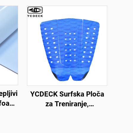
pljivi
YCDECK Surfska Ploča
 foam
za Treniranje,
ca
Protivklizni EVA Lepivo
za Snijeg i SUP
o