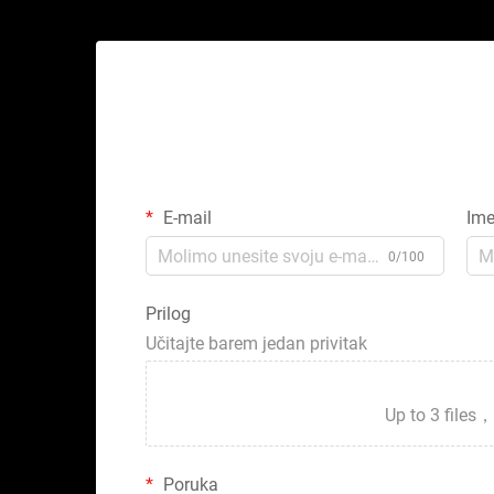
E-mail
Im
0/100
Prilog
Učitajte barem jedan privitak
Up to 3 fil
Poruka