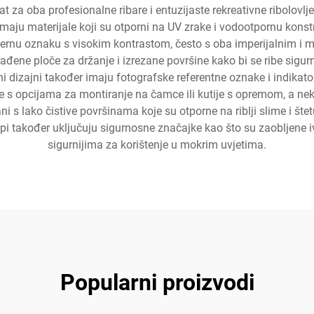
alat za oba profesionalne ribare i entuzijaste rekreativne ribolovlj
maju materijale koji su otporni na UV zrake i vodootpornu kons
mjernu oznaku s visokim kontrastom, često s oba imperijalnim i 
đene ploče za držanje i izrezane površine kako bi se ribe sigur
i dizajni također imaju fotografske referentne oznake i indikato
ze s opcijama za montiranje na čamce ili kutije s opremom, a nek
rani s lako čistive površinama koje su otporne na riblji slime i št
tapi također uključuju sigurnosne značajke kao što su zaobljene i
sigurnijima za korištenje u mokrim uvjetima.
Popularni proizvodi