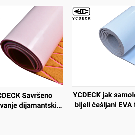
YCDECK jak samole
CDECK Savršeno
bijeli češljani EVA
ivanje dijamantskih
za palubu čam
 foam podloga za
debljine 5mm
ac 6mm debelo s
protupropadn