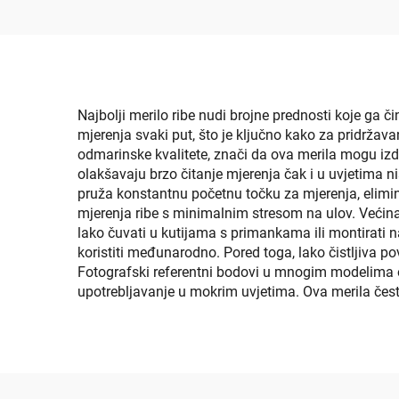
Podloga za Čamce,
sam
Matrica za Čamce,
odgo
Kartonska Površina za
vr
Jon Čamce, Ploča za
Plivanje, Upalni Pad,
Najbolji merilo ribe nudi brojne prednosti koje ga 
mjerenja svaki put, što je ključno kako za pridržava
Podloga za RV
odmarinske kvalitete, znači da ova merila mogu izdrž
olakšavaju brzo čitanje mjerenja čak i u uvjetima 
pruža konstantnu početnu točku za mjerenja, elimini
mjerenja ribe s minimalnim stresom na ulov. Većin
lako čuvati u kutijama s primankama ili montirati n
koristiti međunarodno. Pored toga, lako čistljiva po
Fotografski referentni bodovi u mnogim modelima ol
upotrebljavanje u mokrim uvjetima. Ova merila čes