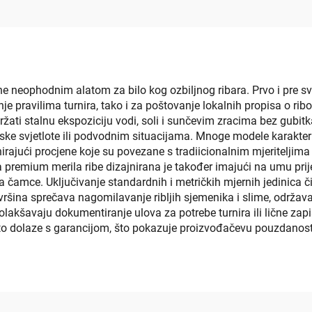
olepljivim slojem,
pomorsko podl
varajuća za jahte,
tove, karting, itd.
čine neophodnim alatom za bilo kog ozbiljnog ribara. Prvo i pre s
nje pravilima turnira, tako i za poštovanje lokalnih propisa o ri
ati stalnu ekspoziciju vodi, soli i sunčevim zracima bez gubitka
niske svjetlote ili podvodnim situacijama. Mnoge modele karakte
rajući procjene koje su povezane s tradiicionalnim mjeriteljima 
a premium merila ribe dizajnirana je također imajući na umu pr
a čamce. Uključivanje standardnih i metričkih mjernih jedinica č
vršina sprečava nagomilavanje ribljih sjemenika i slime, održavaj
akšavaju dokumentiranje ulova za potrebe turnira ili lične zapi
to dolaze s garancijom, što pokazuje proizvođačevu pouzdanost 