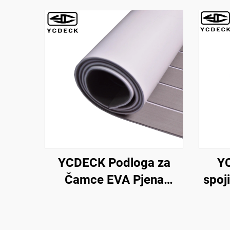
YCDECK Podloga za
Y
Čamce EVA Pjena
spoj
Dekingska Površina
EVA
Imitacija Teka Pomorska
čam