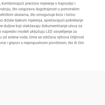
e, kombinirajući precizno mjerenje s trajnostjo i
trukciju, što osigurava dugotrajnost u pomorskim
metričkim skalama, što omogućuje brzo i točno
no držale tijekom mjerenja, sprečavajući pokretanje
re duljine koji olakšavaju dokumentiranje ulova za
i napredni modeli uključuju LED osvjetljenje za
etu od solene vode, čime se održava njihova čitljivost
vice i gripovi s nepropustnom površinom, što ih čini