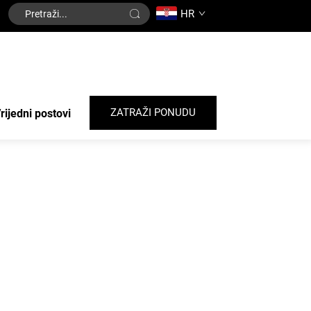
HR
ZATRAŽI PONUDU
rijedni postovi