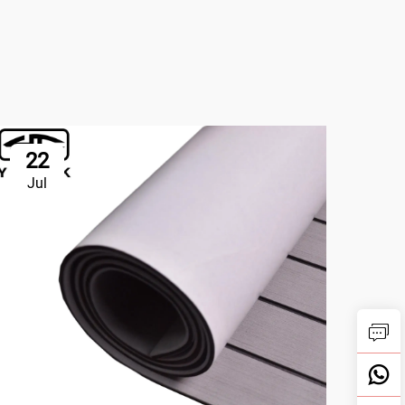
22
2
Jul
Ju