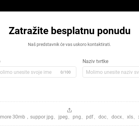
Zatražite besplatnu ponudu
Naš predstavnik će vas uskoro kontaktirati.
e
Naziv tvrtke
0/100
es，more 30mb，suppor jpg、jpeg、png、pdf、doc、docx、xls、