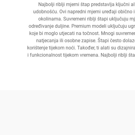
Najbolji riblji mjerni štap predstavlja ključni 
udobnošću. Ovi napredni mjerni uređaji obično i
okolinama. Suvremeni riblji štapi uključuju 
određivanje duljine. Premium modeli uključuju ugra
koje bi moglo utjecati na točnost. Mnogi suvremen
natjecanja ili osobne zapise. Štapi često dola
korištenje tijekom noći. Također, ti alati su dizajni
i funkcionalnost tijekom vremena. Najbolji riblji š