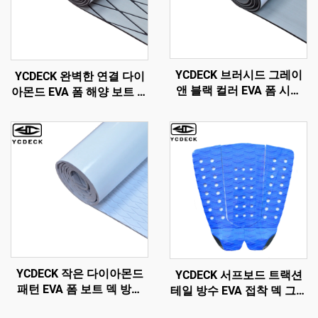
YCDECK 브러시드 그레이
YCDECK 완벽한 연결 다이
앤 블랙 컬러 EVA 폼 시트
아몬드 EVA 폼 해양 보트 덱
6mm 두께 강력 자가接着
시트 미끄럼 방지 매트 조나
방скаid 패드
모터 보트 요트 헬름 패드
RV 바닥용
YCDECK 작은 다이아몬드
YCDECK 서프보드 트랙션
패턴 EVA 폼 보트 덱 방수
테일 방수 EVA 접착 덱 그립
및 방ска프 패드 흰색 자
스노우보드 SUP 롱보드용