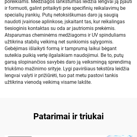
poreikiams. Medžiagos lankstumas leidžia lengvai ją pjauti
ir formuoti, galint pritaikyti prie specifinių reikalavimų be
specialių įrankių. Putų netoksiškumas daro ją saugią
naudoti įvairiose aplinkose, įskaitant tas, kur reikalingas
tiesioginis kontaktas su oda ar jautriomis prekėmis.
Atsparumas cheminėms medžiagoms ir UV spinduliams
užtikrina stabilų veikimą net sunkiomis sąlygomis.
Gebėjimas išlaikyti formą ir tamprumą laikui bėgant
suteikia puikią vertę ilgalaikiam naudojimui. Be to, putų
garsą slopinančios savybės daro ją veiksmingą sprendimą
triukšmo mažinimo srityje. Lygi paviršiaus tekstūra leidžia
lengvai valyti ir prižiūrėti, tuo pat metu pastovi tankis
užtikrina vienodą veikimą visame lakšte.
Patarimai ir triukai