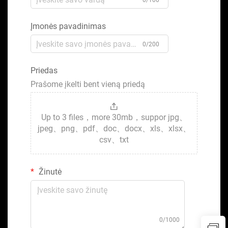
0/100
Įmonės pavadinimas
0/200
Priedas
Prašome įkelti bent vieną priedą
Up to 3 files，more 30mb，suppor jpg、
jpeg、png、pdf、doc、docx、xls、xlsx、
csv、txt
Žinutė
0/1000