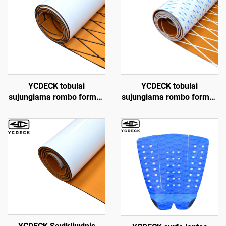
YCDECK tobulai
YCDECK tobulai
sujungiama rombo formos
sujungiama rombo formos
EVA putų valčių denio
EVA putų valčių denio
plokštė kajakui,
danga 6 mm storio,
prikabintam automobiliui,
neįslystančios jūrinės
jachtai, baseinui, ratukų
grindys su stipriu 3M
drožlėms, skimboardui,
savikliu klijavimu
laiptams