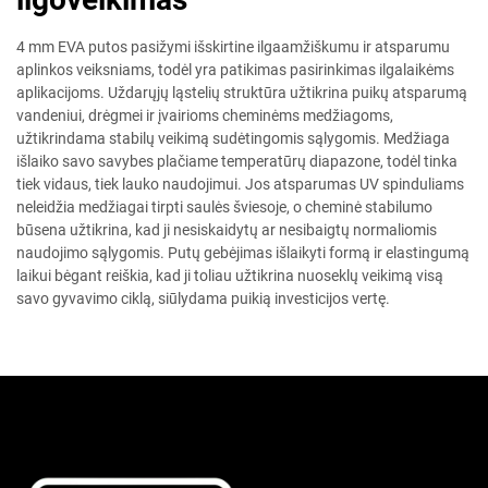
4 mm EVA putos pasižymi išskirtine ilgaamžiškumu ir atsparumu
aplinkos veiksniams, todėl yra patikimas pasirinkimas ilgalaikėms
aplikacijoms. Uždarųjų ląstelių struktūra užtikrina puikų atsparumą
vandeniui, drėgmei ir įvairioms cheminėms medžiagoms,
užtikrindama stabilų veikimą sudėtingomis sąlygomis. Medžiaga
išlaiko savo savybes plačiame temperatūrų diapazone, todėl tinka
tiek vidaus, tiek lauko naudojimui. Jos atsparumas UV spinduliams
neleidžia medžiagai tirpti saulės šviesoje, o cheminė stabilumo
būsena užtikrina, kad ji nesiskaidytų ar nesibaigtų normaliomis
naudojimo sąlygomis. Putų gebėjimas išlaikyti formą ir elastingumą
laikui bėgant reiškia, kad ji toliau užtikrina nuoseklų veikimą visą
savo gyvavimo ciklą, siūlydama puikią investicijos vertę.