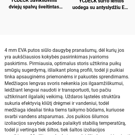
YCDECK Savikliuvinis
YCDECK surfo lentos
dviejų spalvų šveitintas
uodega su antyslydžiu EVA
EVA putplasčio kilimėlis,
klijavimo dangteliu,
tinkamas CNC frezavimui
sukibimo dangtelis
snieglenčių lenktynėms,
SUP, ilgoms lentoms
4 mm EVA putos siūlo daugybę pranašumų, dėl kurių jos
yra aukščiausios kokybės pasirinkimas įvairioms
paskirtims. Pirmiausia, optimalus storis užtikrina puikų
smūgių sugerdymą, išlaikant ploną profili, todėl ji puikiai
tinka apsauginėms priemonėms ir pakuotės sprendimams.
Medžiagos lengvas svoris nekenkia jos ilgaamžiškumui,
leidžiant lengvai naudoti ir transportuoti, tuo pačiu
užtikrinant ilgalaikį veikimą. Uždaros ląstelės struktūra
sukuria efektyvią kliūtį drėgmei ir vandeniui, todėl
medžiaga idealiai tinka tiems taikymo būdams, kuriuose
svarbi vandens atsparumas. Jos puikios šilumos
izoliacijos savybės padeda palaikyti stabilią temperatūrą,
todėl ji vertinga tiek šiltos, tiek šaltos izoliacijos