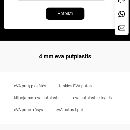
Pateikti
4 mm eva putplastis
eVA putų plokštės
tankios EVA putos
klijuojamas eva putplastis
eva putplastis skystis
eVA putos rūšys
eVA putos tipai