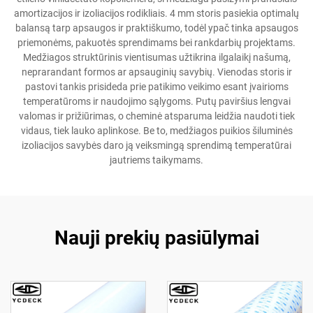
amortizacijos ir izoliacijos rodikliais. 4 mm storis pasiekia optimalų
balansą tarp apsaugos ir praktiškumo, todėl ypač tinka apsaugos
priemonėms, pakuotės sprendimams bei rankdarbių projektams.
Medžiagos struktūrinis vientisumas užtikrina ilgalaikį našumą,
neprarandant formos ar apsauginių savybių. Vienodas storis ir
pastovi tankis prisideda prie patikimo veikimo esant įvairioms
temperatūroms ir naudojimo sąlygoms. Putų paviršius lengvai
valomas ir prižiūrimas, o cheminė atsparuma leidžia naudoti tiek
vidaus, tiek lauko aplinkose. Be to, medžiagos puikios šiluminės
izoliacijos savybės daro ją veiksmingą sprendimą temperatūrai
jautriems taikymams.
Nauji prekių pasiūlymai