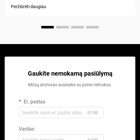
Peržiūrėti daugiau
Gaukite nemokamą pasiūlymą
Mūsų atstovas susisieks su jumis netrukus.
El. paštas
0/100
Vardas