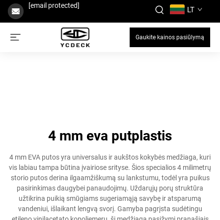
[email protected]
LT
Gaukite kainos pasiūlymą
4 mm eva putplastis
4 mm EVA putos yra universalus ir aukštos kokybės medžiaga, kuri
vis labiau tampa būtina įvairiose srityse. Šios specialios 4 milimetrų
storio putos derina ilgaamžiškumą su lankstumu, todėl yra puikus
pasirinkimas daugybei panaudojimų. Uždarųjų porų struktūra
užtikrina puikią smūgiams sugeriamąją savybę ir atsparumą
vandeniui, išlaikant lengvą svorį. Gamyba pagrįsta sudėtingu
etileno vinilacetato kopoliemeru, ši medžiaga pasižymi pranašiais