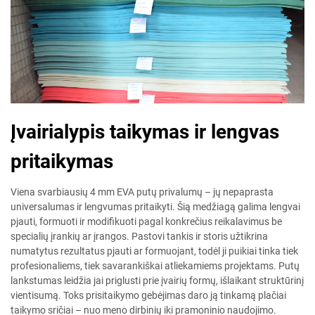
Įvairialypis taikymas ir lengvas
pritaikymas
Viena svarbiausių 4 mm EVA putų privalumų – jų nepaprasta
universalumas ir lengvumas pritaikyti. Šią medžiagą galima lengvai
pjauti, formuoti ir modifikuoti pagal konkrečius reikalavimus be
specialių įrankių ar įrangos. Pastovi tankis ir storis užtikrina
numatytus rezultatus pjauti ar formuojant, todėl ji puikiai tinka tiek
profesionaliems, tiek savarankiškai atliekamiems projektams. Putų
lankstumas leidžia jai priglusti prie įvairių formų, išlaikant struktūrinį
vientisumą. Toks prisitaikymo gebėjimas daro ją tinkamą plačiai
taikymo sričiai – nuo meno dirbinių iki pramoninio naudojimo.