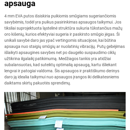
apsauga
4 mm EVA putos išsiskiria puikiomis smūgiams sugeriančiomis
savybėmis, todėl yra puikus pasirinkimas apsaugos taikymui. Jos
tiksliai suprojektuota ląstelinė struktūra sukuria tūkstančius mažų
oro kišenių, kurios efektyviai sugeria ir paskirsto smūgio jėgas. Ši
unikali savybė daro jas ypač vertingomis situacijose, kai būtina
apsauga nuo staigių smūgių ar nuolatinių vibracijų. Putų gebėjimas
išlaikyti apsaugines savybes net po daugelio suspaudimo ciklų
užtikrina ilgalaikį patikimumą. Medžiagos tankis yra atidžiai
subalansuotas, kad suteiktų optimalią apsaugą, kartu išliekant
lengvai ir patogiai valdoma. Šis apsaugos ir praktiškumo derinys
daro ją idealia taikymui nuo apsaugos įrangos iki delikatesniems
daiktams skirtų pakuotės sprendimų.