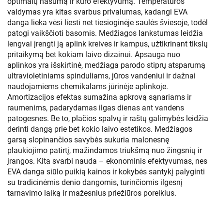
optimalų našumą ir kuro efektyvumą. Temperatūros
valdymas yra kitas svarbus privalumas, kadangi EVA
danga lieka vėsi liesti net tiesioginėje saulės šviesoje, todėl
patogi vaikščioti basomis. Medžiagos lankstumas leidžia
lengvai įrengti ją aplink kreives ir kampus, užtikrinant tikslų
pritaikymą bet kokiam laivo dizainui. Apsauga nuo
aplinkos yra išskirtinė, medžiaga parodo stiprų atsparumą
ultravioletiniams spinduliams, jūros vandeniui ir dažnai
naudojamiems chemikalams jūrinėje aplinkoje.
Amortizacijos efektas sumažina apkrovą sąnariams ir
raumenims, padarydamas ilgas dienas ant vandens
patogesnes. Be to, plačios spalvų ir raštų galimybės leidžia
derinti dangą prie bet kokio laivo estetikos. Medžiagos
garsą slopinančios savybės sukuria malonesnę
plaukiojimo patirtį, mažindamos triukšmą nuo žingsnių ir
įrangos. Kita svarbi nauda – ekonominis efektyvumas, nes
EVA danga siūlo puikią kainos ir kokybės santykį palyginti
su tradicinėmis denio dangomis, turinčiomis ilgesnį
tarnavimo laiką ir mažesnius priežiūros poreikius.