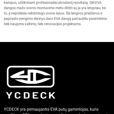
kampus, užtikrinant profesionaliai atrodantį rezultatą. Dėl EVA
dangos mažo svorio montavimo metu dirbti su ja yra lengviau, be
to, ji neprideda reikšmingo svorio laivui. Šis lengvos priežiūros ir
paprasto įrengimo derinys daro EVA dangą patraukliu pasirinkimu
tiek naujoms valtims, tiek renovacijos projektams.
YCDECK yra pirmaujantis EVA putų gamintojas, kuris