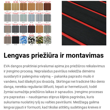
Lengvas priežiūra ir montavimas
EVA dangos praktiniai privalumai apima jos priežiūros reikalavimus
ir įrengimo procesą. Nepralaidus paviršius neleidžia dėmėms
susidaryti ir palengvina valymą – pakanka paprasto muilo ir
vandens, kad išlaikyti jos išvaizdą. Skirtingai nei tradicinė tiko denio
danga, nereikia reguliariai šlifuoti, tepati ar hermetizuoti, todėl
žymiai sumažėja priežiūros laikas ir sąnaudos. Įrengimo procesas
yra paprastas – naudojamas stiprus klijinis pagrindas, kuris
sukuriama nuolatinį ryšį su valties paviršiumi. Medžiagą galima
lengvai pjauti ir formuoti, kad tiksliai atitiktų sudėtingas kreives ir