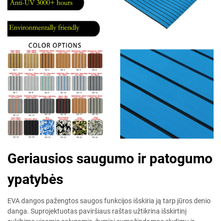
Geriausios saugumo ir patogumo
ypatybės
EVA dangos pažengtos saugos funkcijos išskiria ją tarp jūros denio
danga. Suprojektuotas paviršiaus raštas užtikrina išskirtinį