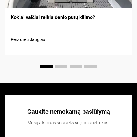
Kokiai valčiai reikia denio putų kilimo?
Peržiūrėti daugiau
Gaukite nemokamą pasiūlymą
Mūsų atstovas susisieks su jumis netrukus.