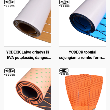
YCDECK Laivo grindys iš
YCDECK tobulai
EVA putplasčio, dangos
sujungiama rombo formos
lakštas, dirbtinės tiko
EVA putų jūrinis kilimas
jūrinis kilimėlis, jūrinis
motorlaiviams, jachtoms,
kilimas, šaldytuvų dangos,
kajakams, prikabintiems
netaškančios savikliuvinės
automobiliams
grindys valtims Jon Boats,
jachtų grindims