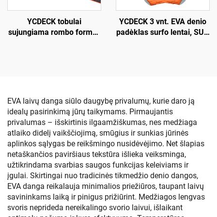
YCDECK tobulai
YCDECK 3 vnt. EVA denio
sujungiama rombo formos
padėklas surfo lentai, SUP,
EVA putų valčių denio
skimboardui
danga, jūrinių valčių
grindys su savikliu
klijavimu, neįslystančios
kilimėlio danga jachtai,
motorlaiviams, žvejybos
EVA laivų danga siūlo daugybę privalumų, kurie daro ją
valtims, surfo lentai,
idealų pasirinkimą jūrų taikymams. Pirmaujantis
kajakui
privalumas – išskirtinis ilgaamžiškumas, nes medžiaga
atlaiko didelį vaikščiojimą, smūgius ir sunkias jūrinės
aplinkos sąlygas be reikšmingo nusidėvėjimo. Net šlapias
netaškančios paviršiaus tekstūra išlieka veiksminga,
užtikrindama svarbias saugos funkcijas keleiviams ir
įgulai. Skirtingai nuo tradicinės tikmedžio denio dangos,
EVA danga reikalauja minimalios priežiūros, taupant laivų
savininkams laiką ir pinigus prižiūrint. Medžiagos lengvas
svoris neprideda nereikalingo svorio laivui, išlaikant