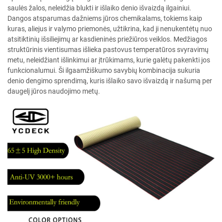
saulės žalos, neleidžia blukti ir išlaiko denio išvaizdą ilgainiui.
Dangos atsparumas dažniems jūros chemikalams, tokiems kaip
kuras, aliejus ir valymo priemonės, užtikrina, kad ji nenukentėtų nuo
atsitiktinių išsiliejimų ar kasdieninės priežiūros veiklos. Medžiagos
struktūrinis vientisumas išlieka pastovus temperatūros svyravimų
metu, neleidžiant išlinkimui ar įtrūkimams, kurie galėtų pakenkti jos
funkcionalumui. Ši ilgaamžiškumo savybių kombinacija sukuria
denio dengimo sprendimą, kuris išlaiko savo išvaizdą ir našumą per
daugelį jūros naudojimo metų.