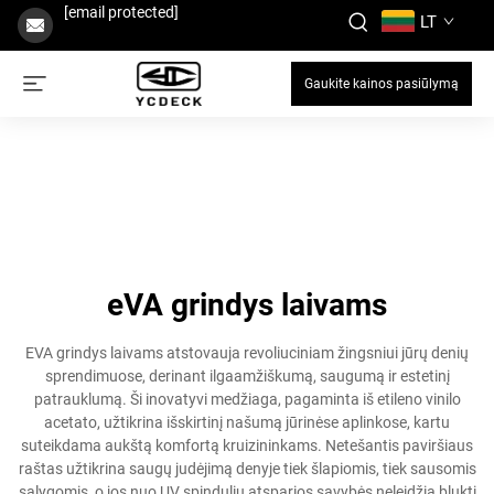
[email protected]
LT
Gaukite kainos pasiūlymą
eVA grindys laivams
EVA grindys laivams atstovauja revoliuciniam žingsniui jūrų denių
sprendimuose, derinant ilgaamžiškumą, saugumą ir estetinį
patrauklumą. Ši inovatyvi medžiaga, pagaminta iš etileno vinilo
acetato, užtikrina išskirtinį našumą jūrinėse aplinkose, kartu
suteikdama aukštą komfortą kruizininkams. Netešantis paviršiaus
raštas užtikrina saugų judėjimą denyje tiek šlapiomis, tiek sausomis
sąlygomis, o jos nuo UV spindulių atsparios savybės neleidžia blukti