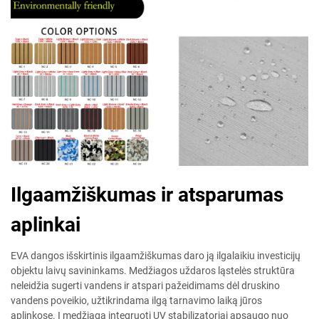
Ilgaamžiškumas ir atsparumas
aplinkai
EVA dangos išskirtinis ilgaamžiškumas daro ją ilgalaikiu investicijų
objektu laivų savininkams. Medžiagos uždaros ląstelės struktūra
neleidžia sugerti vandens ir atspari pažeidimams dėl druskino
vandens poveikio, užtikrindama ilgą tarnavimo laiką jūros
aplinkose. Į medžiagą integruoti UV stabilizatoriai apsaugo nuo