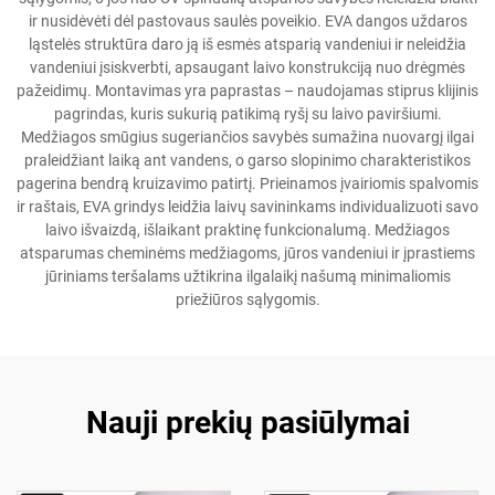
ir nusidėvėti dėl pastovaus saulės poveikio. EVA dangos uždaros
ląstelės struktūra daro ją iš esmės atsparią vandeniui ir neleidžia
vandeniui įsiskverbti, apsaugant laivo konstrukciją nuo drėgmės
pažeidimų. Montavimas yra paprastas – naudojamas stiprus klijinis
pagrindas, kuris sukurią patikimą ryšį su laivo paviršiumi.
Medžiagos smūgius sugeriančios savybės sumažina nuovargį ilgai
praleidžiant laiką ant vandens, o garso slopinimo charakteristikos
pagerina bendrą kruizavimo patirtį. Prieinamos įvairiomis spalvomis
ir raštais, EVA grindys leidžia laivų savininkams individualizuoti savo
laivo išvaizdą, išlaikant praktinę funkcionalumą. Medžiagos
atsparumas cheminėms medžiagoms, jūros vandeniui ir įprastiems
jūriniams teršalams užtikrina ilgalaikį našumą minimaliomis
priežiūros sąlygomis.
Nauji prekių pasiūlymai