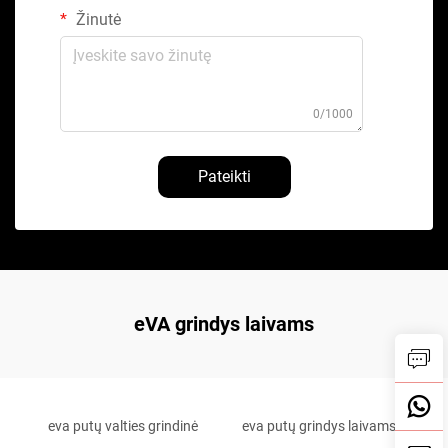
Žinutė
0/1000
Pateikti
eVA grindys laivams
eva putų valties grindinė
eva putų grindys laivams