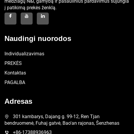
medžiagų N&I, gamybą ir pasaulinius pardavimus sujungia
į patikimą prekės ženklą.
Naudingi nuorodos
Individualizavimas
PREKĖS
Kontaktas
PAGALBA
Adresas
301 kambarys, Dajang g. 99-12, Ren Tjan
bendruomenė, Fuhaj gatvė, Bao'an rajonas, Šenzhenas
+86-17388936963