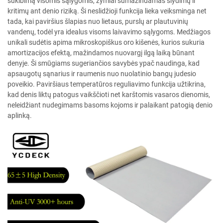
sukibimą visomis sąlygomis, žymiai sumažindamas slydimų ir
kritimų ant denio riziką. Ši neslidžioji funkcija lieka veiksminga net
tada, kai paviršius šlapias nuo lietaus, purslų ar plautuvinių
vandenų, todėl yra idealus visoms laivavimo sąlygoms. Medžiagos
unikali sudėtis apima mikroskopiškus oro kišenės, kurios sukuria
amortizacijos efektą, mažindamos nuovargį ilgą laiką būnant
denyje. Ši smūgiams sugeriančios savybės ypač naudinga, kad
apsaugotų sąnarius ir raumenis nuo nuolatinio bangų judesio
poveikio. Paviršiaus temperatūros reguliavimo funkcija užtikrina,
kad denis liktų patogus vaikščioti net karštomis vasaros dienomis,
neleidžiant nudegimams basoms kojoms ir palaikant patogią denio
aplinką.