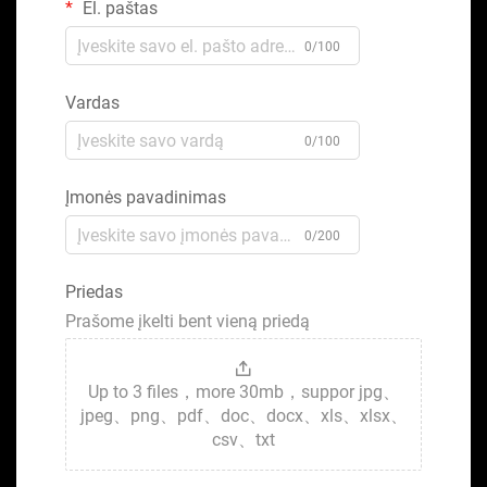
El. paštas
0/100
Vardas
0/100
Įmonės pavadinimas
0/200
Priedas
Prašome įkelti bent vieną priedą
Up to 3 files，more 30mb，suppor jpg、
jpeg、png、pdf、doc、docx、xls、xlsx、
csv、txt