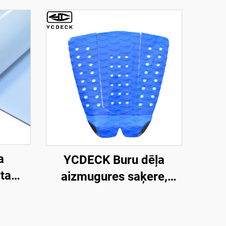
a
YCDECK Buru dēļa
ta
aizmugures saķere,
A
pretslīdēšanas EVA
ājs 5
līmējamais klāja
ējošs