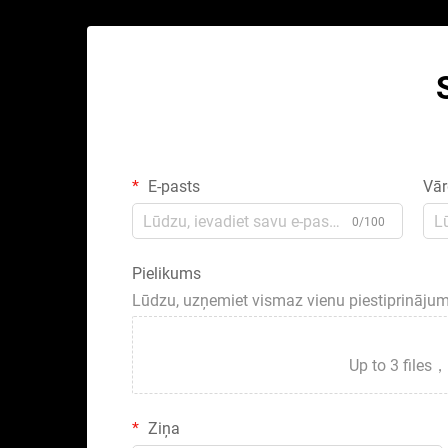
E-pasts
Vār
0/100
Pielikums
Lūdzu, uzņemiet vismaz vienu piestiprināju
Up to 3 fil
Ziņa