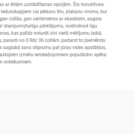
as ar ērtām uzstādīšanas opcijām. Šis inovatīvais
 ledusskapjiem vai jebkuru tīru, plakanu virsmu, kur
 gan collās, gan centimetros ar skaidriem, augsta
 starojumizturīgu pārklājumu, nodrošinot ilgu
as, kas palīdz noturēt zivi vietā mērījumu laikā,
 parasti no 0 līdz 36 collām, padarot to piemērotu
s saglabā savu stiprumu pat jūras vides apstākļos,
parastajiem izmēru ierobežojumiem populārām spēka
iem noteikumiem.