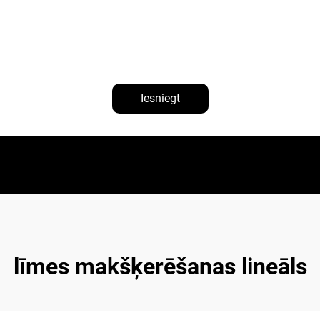
Iesniegt
līmes makšķerēšanas lineāls