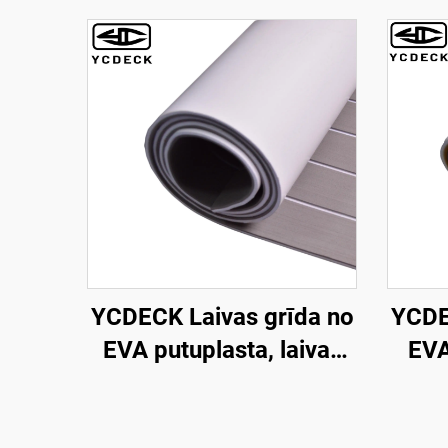
YCDECK Laivas grīda no
YCDE
EVA putuplasta, laivas
EVA
klājs, mākslīgais teksas
lo
koks, jūras grīdas
tek