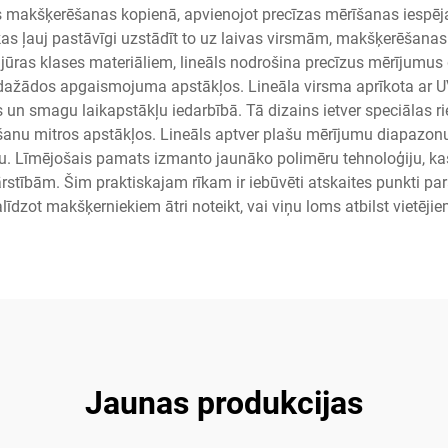
s makšķerēšanas kopienā, apvienojot precīzas mērīšanas iespēj
kas ļauj pastāvīgi uzstādīt to uz laivas virsmām, makšķerēšanas
 jūras klases materiāliem, lineāls nodrošina precīzus mērījumus
ažādos apgaismojuma apstākļos. Lineāla virsma aprīkota ar UV
n smagu laikapstākļu iedarbībā. Tā dizains ietver speciālas riev
ēšanu mitros apstākļos. Lineāls aptver plašu mērījumu diapazonu,
iju. Līmējošais pamats izmanto jaunāko polimēru tehnoloģiju, ka
rstībām. Šim praktiskajam rīkam ir iebūvēti atskaites punkti 
līdzot makšķerniekiem ātri noteikt, vai viņu loms atbilst vietēj
Jaunas produkcijas