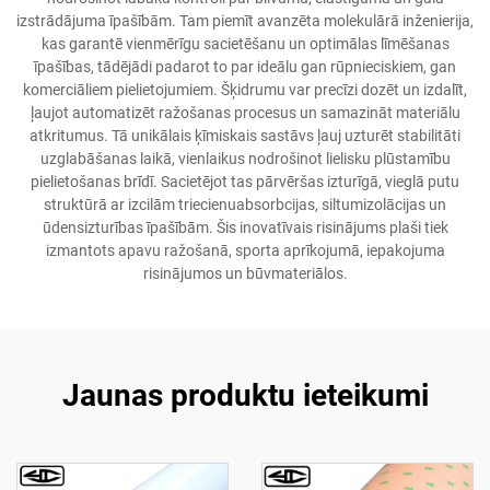
izstrādājuma īpašībām. Tam piemīt avanzēta molekulārā inženierija,
kas garantē vienmērīgu sacietēšanu un optimālas līmēšanas
īpašības, tādējādi padarot to par ideālu gan rūpnieciskiem, gan
komerciāliem pielietojumiem. Šķidrumu var precīzi dozēt un izdalīt,
ļaujot automatizēt ražošanas procesus un samazināt materiālu
atkritumus. Tā unikālais ķīmiskais sastāvs ļauj uzturēt stabilitāti
uzglabāšanas laikā, vienlaikus nodrošinot lielisku plūstamību
pielietošanas brīdī. Sacietējot tas pārvēršas izturīgā, vieglā putu
struktūrā ar izcilām triecienuabsorbcijas, siltumizolācijas un
ūdensizturības īpašībām. Šis inovatīvais risinājums plaši tiek
izmantots apavu ražošanā, sporta aprīkojumā, iepakojuma
risinājumos un būvmateriālos.
Jaunas produktu ieteikumi