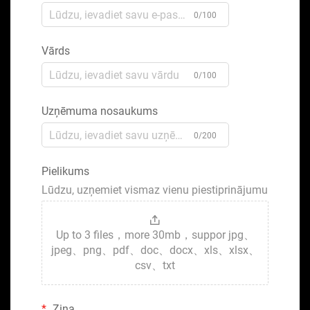
0/100
Vārds
0/100
Uzņēmuma nosaukums
0/200
Pielikums
Lūdzu, uzņemiet vismaz vienu piestiprinājumu
Up to 3 files，more 30mb，suppor jpg、
jpeg、png、pdf、doc、docx、xls、xlsx、
csv、txt
Ziņa