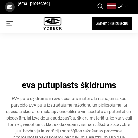
[email protected]
LV
Saņemt Kalkulāciju
eva putuplasts šķidrums
EVA putu šķidrums ir revolucionārs materiālu risinājums, kas
pārveido EVA putu izstrādājumu ražošanu un pielietojumu. Šī
speciālā šķidrā formula apvieno etilēnu vinilacetātu ar patentētiem
piedevām, lai izveidotu daudzpusīgu, šķidru materiālu, ko var viegli
formēt, veidot un uzklāt uz dažādām virsmām. Šķidrais stāvoklis
ļauj bezšuvju integrāciju sarežģītos ražošanas procesos,
nodrošinot labāku kontroli pār blīvumu, elastīgumu un gala