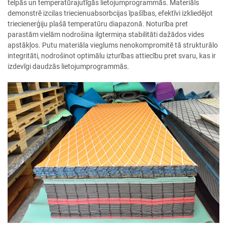
telpās un temperatūrajutīgās lietojumprogrammās. Materiāls
demonstrē izcilas triecienuabsorbcijas īpašības, efektīvi izkliedējot
triecienerģiju plašā temperatūru diapazonā. Noturība pret
parastām vielām nodrošina ilgtermiņa stabilitāti dažādos vides
apstākļos. Putu materiāla vieglums nenokompromitē tā strukturālo
integritāti, nodrošinot optimālu izturības attiecību pret svaru, kas ir
izdevīgi daudzās lietojumprogrammās.