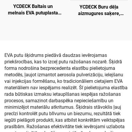
YCDECK Baltais un
YCDECK Buru dēļa
melnais EVA putuplasta
aizmugures saķere,
loksne 6 mm biezā ar
pretslīdēšanas EVA
stipru pašlīmējošu
līmējamais klāja
pretslīdējo padzi
pārklājums
snovbordingam, SUP,
longbordam
EVA putu šķidrums piedāvā daudzas ievērojamas
priekšrocības, kas to izceļ putu ražošanas nozarē. Šķidrā
forma nodrošina bezprecedenta elastību pielietojuma
metodēs, ļaujot izmantot aerosola pulverizāciju, ielejšanu
vai injekcijas formēšanu, ko tradicionāliem cietajiem EVA
materiāliem nav iespējams realizēt. Šī pielietojuma elastība
rada būtiskas izmaksu ietaupīšanas iespējas ražošanas
procesos, samazinot darbaspēka nepieciešamību un
minimizējot materiālu atkritumus. Šķidrais stāvoklis ļauj
precīzi kontrolēt putu blīvumu un biezumu, rezultātā tiek
iegūti pielāgoti produkti, kas atbilst konkrētām veiktspējas
prasībām. Ražošanas efektivitāte tiek ievērojami uzlabota