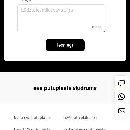
0/1000
Iesniegt
eva putuplasts šķidrums
balta eva putuplasts
eVA putu plāksnes
blīvs EVA putuplasts
sarkana eva putuplasts