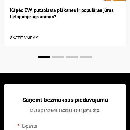
Kāpēc EVA putuplasta plāksnes ir populāras jūras
lietojumprogrammās?
SKATĪT VAIRĀK
Saņemt bezmaksas piedāvājumu
Mūsu pārstāvis sazināsies ar jums drīz.
E-pasts