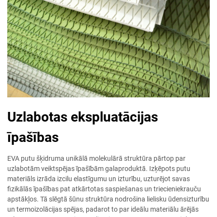
Uzlabotas ekspluatācijas
īpašības
EVA putu šķidruma unikālā molekulārā struktūra pārtop par
uzlabotām veiktspējas īpašībām galaproduktā. Izķēpots putu
materiāls izrāda izcilu elastīgumu un izturību, uzturējot savas
fizikālās īpašības pat atkārtotas saspiešanas un triecieniekrauču
apstākļos. Tā slēgtā šūnu struktūra nodrošina lielisku ūdensizturību
un termoizolācijas spējas, padarot to par ideālu materiālu ārējās