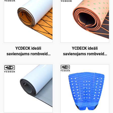
YCDECK ideāli
YCDECK ideāli
savienojams rombveida
savienojams rombveida
EVA putuplasta laivu klāja
EVA putuplasta laivu klājs,
loks kajakam, RV, jahtai,
jūras laivu grīdas
baseinam, riteņbretkam,
pašlīmējošs
skimbordei, pakāpienam
pretslīdēšanas paklājs
jahtai, motorlaivai, zvejas
laivai, sūfboardam,
kajakam