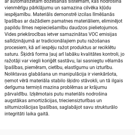
ar automatizētām dozēšanas sistēmām, kas nodrošina
vienmērīgu pārklājumu un samazina cilvēka kļūdu
iespējamību. Materiāls demonstrē izcilas līmēšanās
īpašības ar dažādiem pamatnes materiāliem, eliminējot
papildu līmes nepieciešamību daudzos pielietojumos.
Vides priekšrocības ietver samazinātas VOC emisijas
salīdzinājumā ar tradicionālajiem putu ražošanas
procesiem, kā arī iespēju ražot produktus ar reciklētu
saturu. Šķidrā forma ļauj arī labāku kvalitātes kontroli, jo
ražotāji var viegli koriģēt sastāvu, lai sasniegtu vēlamās
īpašības, piemēram, cietību, elastīgumu un izturību.
Noliktavas glabāšana un manipulācija ir vienkāršota,
ņemot vērā materiāla stabilo šķidro stāvokli, un tā ilgais
derīguma termiņš mazina problēmas ar krājumu
pārvaldību. Izķēmotais putu materiāls nodrošina
augstākas amortizācijas, trieciensizturības un
siltumizolācijas īpašības, saglabājot savu strukturālo
integritāti laika gaitā.