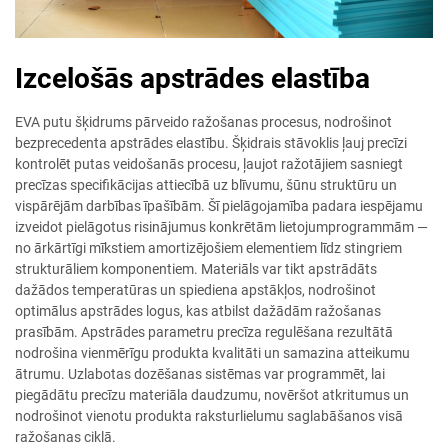
Izcelošās apstrādes elastība
EVA putu šķidrums pārveido ražošanas procesus, nodrošinot
bezprecedenta apstrādes elastību. Šķidrais stāvoklis ļauj precīzi
kontrolēt putas veidošanās procesu, ļaujot ražotājiem sasniegt
precīzas specifikācijas attiecībā uz blīvumu, šūnu struktūru un
vispārējām darbības īpašībām. Šī pielāgojamība padara iespējamu
izveidot pielāgotus risinājumus konkrētām lietojumprogrammām —
no ārkārtīgi mīkstiem amortizējošiem elementiem līdz stingriem
strukturāliem komponentiem. Materiāls var tikt apstrādāts
dažādos temperatūras un spiediena apstākļos, nodrošinot
optimālus apstrādes logus, kas atbilst dažādām ražošanas
prasībām. Apstrādes parametru precīza regulēšana rezultātā
nodrošina vienmērīgu produkta kvalitāti un samazina atteikumu
ātrumu. Uzlabotas dozēšanas sistēmas var programmēt, lai
piegādātu precīzu materiāla daudzumu, novēršot atkritumus un
nodrošinot vienotu produkta raksturlielumu saglabāšanos visā
ražošanas ciklā.