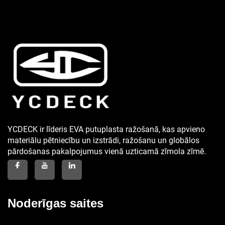
YCDECK ir līderis EVA putuplasta ražošanā, kas apvieno
materiālu pētniecību un izstrādi, ražošanu un globālos
pārdošanas pakalpojumus vienā uzticamā zīmola zīmē.
Noderīgas saites