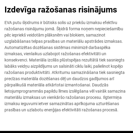
Izdevīga ražošanas risinājums
EVA putu šķidrums ir būtisks solis uz priekšu izmaksu efektīvu
ražošanas risinājumu jomā. Šķidrā forma noņem nepieciešamību
pēc iepriekš veidotām plāksnēm vai blokiem, samazinot
uzglabāšanas telpas prasības un materiālu apstrādes izmaksas.
Automatizētas dozēšanas sistēmas minimizē darbaspēka
izmaksas, vienlaikus uzlabojot ražošanas efektivitāti un
konsekvenci. Materiāla izcilās plūstspējas rezultātā tiek sasniegts
labāks veidņu aizpildījums un saīsināti ciklu laiki, palielinot kopējo
ražošanas produktivitāti. Atkritumu samazināšana tiek sasniegta
precīzas materiāla dozēšanas dēļ un daudzos gadījumos arī
pārpalikušā materiāla atkārtotai izmantošanai. Daudzās
lietojumprogrammās papildu līmes izslēgšana vēl vairāk samazina
materiālu izmaksas un vienkāršo ražošanas procesu. Ilgtermiņa
izmaksu ieguvumi ietver samazinātas aprīkojuma uzturēšanas
prasības un uzlabotu enerģijas efektivitāti ražošanas procesā.