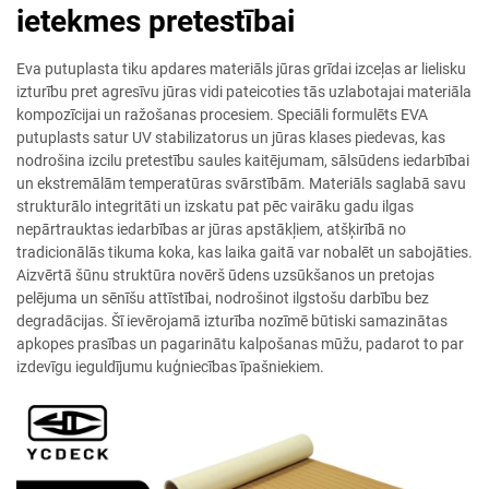
ietekmes pretestībai
Eva putuplasta tiku apdares materiāls jūras grīdai izceļas ar lielisku
izturību pret agresīvu jūras vidi pateicoties tās uzlabotajai materiāla
kompozīcijai un ražošanas procesiem. Speciāli formulēts EVA
putuplasts satur UV stabilizatorus un jūras klases piedevas, kas
nodrošina izcilu pretestību saules kaitējumam, sālsūdens iedarbībai
un ekstremālām temperatūras svārstībām. Materiāls saglabā savu
strukturālo integritāti un izskatu pat pēc vairāku gadu ilgas
nepārtrauktas iedarbības ar jūras apstākļiem, atšķirībā no
tradicionālās tikuma koka, kas laika gaitā var nobalēt un sabojāties.
Aizvērtā šūnu struktūra novērš ūdens uzsūkšanos un pretojas
pelējuma un sēnīšu attīstībai, nodrošinot ilgstošu darbību bez
degradācijas. Šī ievērojamā izturība nozīmē būtiski samazinātas
apkopes prasības un pagarinātu kalpošanas mūžu, padarot to par
izdevīgu ieguldījumu kuģniecības īpašniekiem.