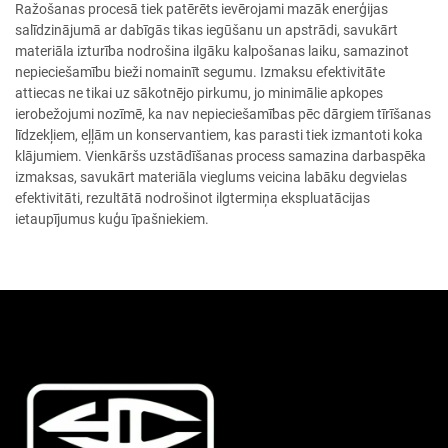
Ražošanas procesā tiek patērēts ievērojami mazāk enerģijas
salīdzinājumā ar dabīgās tikas iegūšanu un apstrādi, savukārt
materiāla izturība nodrošina ilgāku kalpošanas laiku, samazinot
nepieciešamību bieži nomainīt segumu. Izmaksu efektivitāte
attiecas ne tikai uz sākotnējo pirkumu, jo minimālie apkopes
ierobežojumi nozīmē, ka nav nepieciešamības pēc dārgiem tīrīšanas
līdzekļiem, eļļām un konservantiem, kas parasti tiek izmantoti koka
klājumiem. Vienkāršs uzstādīšanas process samazina darbaspēka
izmaksas, savukārt materiāla vieglums veicina labāku degvielas
efektivitāti, rezultātā nodrošinot ilgtermiņa ekspluatācijas
ietaupījumus kuģu īpašniekiem.