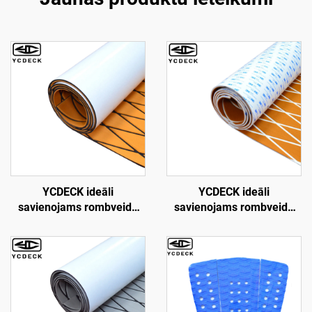
YCDECK ideāli
YCDECK ideāli
savienojams rombveida
savienojams rombveida
EVA putuplasta laivu klāja
EVA putuplasta laivu klājs
loks kajakam, RV, jahtai,
6 mm biezs pretslīdēšanas
baseinam, riteņbretkam,
jūras grīdas paklājs ar
skimbordei, pakāpienam
stipru 3M pašlīmējošo
slāni