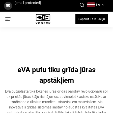
[email protected]
LV
Saņemt Kalkulāciju
eVA putu tiku grīda jūras
apstākļiem
Eva putuplasta tika loksnes jūras grīdas pārstāv revolucionāru soli
uz priekšu jūras klāju risinājumos, apvienojot klasisko estētiku ar
tradicionālo tikai un mūsdienu sintētiskiem materiāliem. Šis
inovatīvais grīdas sistēmas sastāv no augstas kvalitātes EVA
putuplasta materiāla, kas izstrādāts, lai atkārtotu īsta tika koka