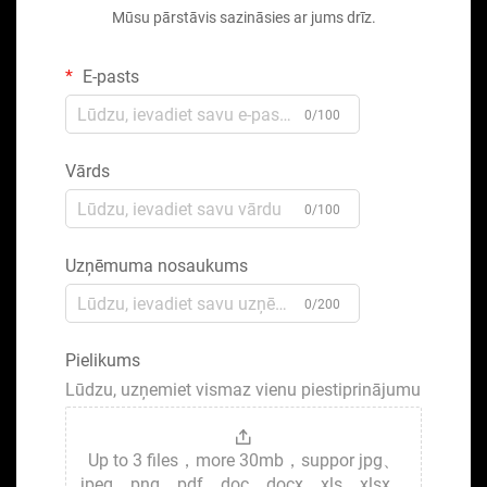
Mūsu pārstāvis sazināsies ar jums drīz.
E-pasts
0/100
Vārds
0/100
Uzņēmuma nosaukums
0/200
Pielikums
Lūdzu, uzņemiet vismaz vienu piestiprinājumu
Up to 3 files，more 30mb，suppor jpg、
jpeg、png、pdf、doc、docx、xls、xlsx、