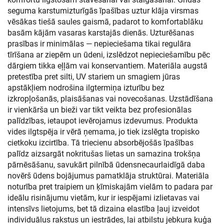
seguma karstumizturīgās īpašības uztur klāja virsmas
vēsākas tiešā saules gaismā, padarot to komfortablāku
basām kājām vasaras karstajās dienās. Uzturēšanas
prasības ir minimālas — nepieciešama tikai regulāra
tīrīšana ar ziepēm un ūdeni, izslēdzot nepieciešamību pēc
dārgiem tikka eļļām vai konservantiem. Materiāla augstā
pretestība pret silti, UV stariem un smagiem jūras
apstākļiem nodrošina ilgtermiņa izturību bez
izkropļošanās, plaisāšanas vai novecošanas. Uzstādīšana
ir vienkārša un bieži var tikt veikta bez profesionālas
palīdzības, ietaupot ievērojamus izdevumus. Produkta
vides ilgtspēja ir vērā ņemama, jo tiek izslēgta tropisko
cietkoku izcirtība. Tā triecienu absorbējošās īpašības
palīdz aizsargāt nokritušas lietas un samazina trokšņa
pārnēsāšanu, savukārt pilnībā ūdensnecaurlaidīgā daba
novērš ūdens bojājumus pamatklāja struktūrai. Materiāla
noturība pret traipiem un ķīmiskajām vielām to padara par
ideālu risinājumu vietām, kur ir iespējami izlietavas vai
intensīvs lietojums, bet tā dizaina elastība ļauj izveidot
individuālus rakstus un iestrādes, lai atbilstu jebkura kuģa