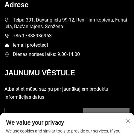
Adrese
Telpa 301, Dayang iela 99-12, Ren Tian kopiena, Fuhai
iela, Bao'an rajons, Šenžena
+86-17388936963
[email protected]
Dienas norises laiks: 9.00-14.00
JAUNUMU VĒSTULE
Atbalstiet mūsu saziņu par jaunākajiem produktu
informācijas datus
Iesniegt
We value your privacy
We use cookies and similar tools to provide our services. If you