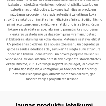
izskatu un struktūru, vienlaikus nodrošinot pārāku izturību un
uzturēšanas priekšrocības. Loksnes iezīmējas ar precīziem
ražošanas procesiem, kas rada autentiski izskatāmus koka
struktūras rakstus un imitētas hermētizācijas līnijas, tādējādi tās no
pirmā acu uzmetiena gandrīz nevar atšķirt no īstas tikas. Katra
loksne ir izstrādāta ar speciālu līmētu pamatni, kas nodrošina
vienkāršu uzstādīšanu uz dažādiem jūras virsmām, tostarp
stiklšķiedras, alumīnija un koka klājiem. Materiāla sastāvā ietilpst
UV pretošanās piedevas, kas novērš izbalēšanu un degradāciju
ilgstošas saules iedarbības dēļ, savukārt tā slēgtā šūnu struktūra
nodrošina lielisku ūdens izturību un novērš pelējuma vai sēnīšu
veidošanos. Grīdas sistēma parasti tiek piegādāta standartizētos
loksņu izmēros, kurus var viegli sagriezt un pielāgot, lai piemērotu
jebkura tipa kuģa klāja konfigurācijai, tādējādi tas ir ārkārtīgi
universāls risinājums gan jauniem montāžas darbiem, gan
modernizācijas projektu realizēšanai.
Jaunas produktu ieteikumi