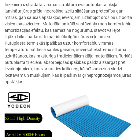
Inženieru izstrādātā virsmas struktūra eva putuplasta tīkšļa
lamināta jūras grīdai nodrošina izcilu slīdēšanas pretestību gan
mitrās, gan sausās apstākļos, ievērojami uzlabojot drošību uz borta
visiem pasažieriem. Materiāla unikālā sastāvdaļa rada komfortablu
amortizācijas efektu, kas samazina nogurumu, stāvot vai ejot
ilgāku laiku, padarot to par ideālu ilgām jūras ceļojumiem.
Putuplasta termiskās īpašības uztur komfortablu virsmas
temperatūru pat tiešā saules gaismā, novēršot ekstrēmu siltuma
uzkrāšanos, kas raksturīga tradicionāliem klāja materiāliem. Turklāt
putuplasta triecienu absorbējošās īpašības palīdz aizsargāt pret
ievainojumiem, kas var rasties kritienos, kā arī samazina slodzi
locītavām un muskuļiem, kas ir īpaši svarīgi neprognozējamos jūras
apstākļos.