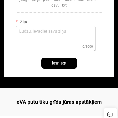
csv、txt
Ziņa
0/1000
Iesniegt
eVA putu tiku grīda jūras apstākļiem