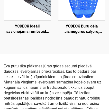
YCDECK ideāli
YCDECK Buru dēļa
savienojams rombveida
aizmugures saķere,
EVA putuplasta jūras laivu
pretslīdēšanas EVA
klāja loks, pretslīdēšanas
līmējamais klāja
paklājs Jon motorlaivām,
pārklājums
jahtas stūres paklājam, RV
snovbordingam, SUP,
grīdai
longbordam
Eva putu tika plāksnes jūras grīdas segumi piedāvā
daudzas ievērojamas priekšrocības, kas to padara par
lielisku izvēli kuģu īpašniekiem un jūras entuziastiem.
Materiāla vieglums ievērojami samazina kopējo svaru uz
kuģiem salīdzinājumā ar tradicionālo tikku, uzlabojot
degvielas efektivitāti un kuģa veiktspēju. Tā izcilas
pretslīdēšanas īpašības nodrošina paaugstinātu drošību
mitrās apstākļos, savukārt amortizētā virsma nodrošina
komfortu ilgstošam stāvēšanai vai staigāšanai. Grīdas