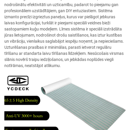
nodrošinātu efektivitāti un uzticamību, padarot to pieejamu gan
profesionāliem uzstādītājiem, gan DIY entuziastiem. Sistēma
izmanto precīzi izgrieztus paneļus, kurus var pielāgot jebkuras
laivas konfigurācijai, turklāt ir pieejami speciāli veidnes bieži
sastopamiem kuģu modeļiem. Līmes sistēma ir speciāli izstrādāta
jūras lietojumam, nodrošinot drošu saistīšanos, kas iztur kustības
un vibrāciju, vienlaikus saglabājot iespēju noņemt, ja nepieciešams.
Uzturēšanas prasības ir minimālas, parasti ietverot regulāru
tīrīšanu ar standarta laivu tīrīšanas līdzekļiem. Nesūcošais virsmas
slānis novērš traipu iedziļošanos, un jebkādas noplūdes viegli
notīrāmas, neatstājot atlikumu.