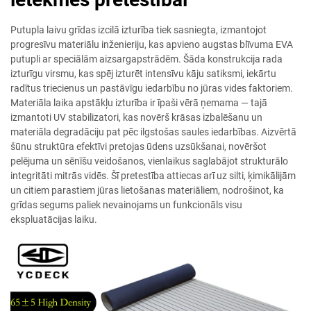
Putupla laivu grīdas izcilā izturība tiek sasniegta, izmantojot
progresīvu materiālu inženieriju, kas apvieno augstas blīvuma EVA
putupli ar speciālām aizsargapstrādēm. Šāda konstrukcija rada
izturīgu virsmu, kas spēj izturēt intensīvu kāju satiksmi, iekārtu
radītus triecienus un pastāvīgu iedarbību no jūras vides faktoriem.
Materiāla laika apstākļu izturība ir īpaši vērā ņemama — tajā
izmantoti UV stabilizatori, kas novērš krāsas izbalēšanu un
materiāla degradāciju pat pēc ilgstošas saules iedarbības. Aizvērtā
šūnu struktūra efektīvi pretojas ūdens uzsūkšanai, novēršot
pelējuma un sēnīšu veidošanos, vienlaikus saglabājot strukturālo
integritāti mitrās vidēs. Šī pretestība attiecas arī uz silti, ķimikālijām
un citiem parastiem jūras lietošanas materiāliem, nodrošinot, ka
grīdas segums paliek nevainojams un funkcionāls visu
ekspluatācijas laiku.