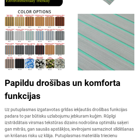
Papildu drošības un komforta
funkcijas
Uz putuplasmas izgatavotas grīdas iekļautās drošības funkcijas
padara to par būtisku uzlabojumu jebkuram kuģim. Rūpīgi
izstrādātais virsmas tekstūras dizains nodrošina optimālu saķeri
gan mitrās, gan sausās apstākļos, ievērojami samazinot slīdēšanas
un krišanas risku uz klāja. Putuplasmas materiāla triecienu