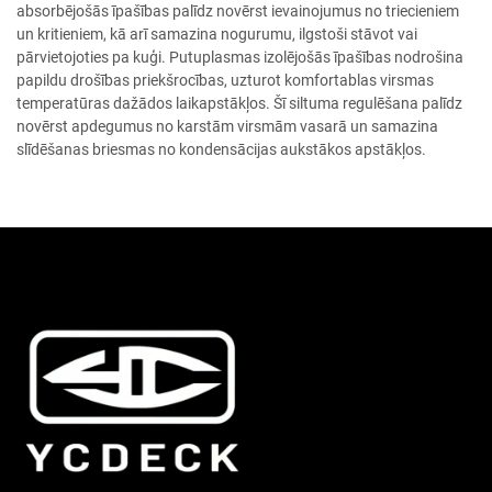
absorbējošās īpašības palīdz novērst ievainojumus no triecieniem
un kritieniem, kā arī samazina nogurumu, ilgstoši stāvot vai
pārvietojoties pa kuģi. Putuplasmas izolējošās īpašības nodrošina
papildu drošības priekšrocības, uzturot komfortablas virsmas
temperatūras dažādos laikapstākļos. Šī siltuma regulēšana palīdz
novērst apdegumus no karstām virsmām vasarā un samazina
slīdēšanas briesmas no kondensācijas aukstākos apstākļos.