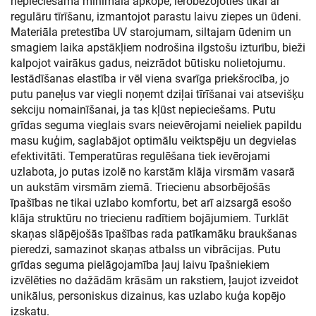
nepieciešama minimāla apkope, ierobežojoties tikai ar
regulāru tīrīšanu, izmantojot parastu laivu ziepes un ūdeni.
Materiāla pretestība UV starojumam, siltajam ūdenim un
smagiem laika apstākļiem nodrošina ilgstošu izturību, bieži
kalpojot vairākus gadus, neizrādot būtisku nolietojumu.
Iestādīšanas elastība ir vēl viena svarīga priekšrocība, jo
putu paneļus var viegli noņemt dziļai tīrīšanai vai atsevišķu
sekciju nomainīšanai, ja tas kļūst nepieciešams. Putu
grīdas seguma vieglais svars neievērojami neieliek papildu
masu kuģim, saglabājot optimālu veiktspēju un degvielas
efektivitāti. Temperatūras regulēšana tiek ievērojami
uzlabota, jo putas izolē no karstām klāja virsmām vasarā
un aukstām virsmām ziemā. Triecienu absorbējošās
īpašības ne tikai uzlabo komfortu, bet arī aizsargā esošo
klāja struktūru no triecienu radītiem bojājumiem. Turklāt
skaņas slāpējošās īpašības rada patīkamāku braukšanas
pieredzi, samazinot skaņas atbalss un vibrācijas. Putu
grīdas seguma pielāgojamība ļauj laivu īpašniekiem
izvēlēties no dažādām krāsām un rakstiem, ļaujot izveidot
unikālus, personiskus dizainus, kas uzlabo kuģa kopējo
izskatu.