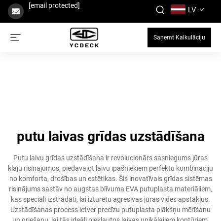
[email protected]
LV
Saņemt Kalkulāciju
putu laivas grīdas uzstādīšana
Putu laivu grīdas uzstādīšana ir revolucionārs sasniegums jūras
klāju risinājumos, piedāvājot laivu īpašniekiem perfektu kombināciju
no komforta, drošības un estētikas. Šis inovatīvais grīdas sistēmas
risinājums sastāv no augstas blīvuma EVA putuplasta materiāliem,
kas speciāli izstrādāti, lai izturētu agresīvas jūras vides apstākļus.
Uzstādīšanas process ietver precīzu putuplasta plākšņu mērīšanu
un griešanu, lai tās ideāli piekļautos laivas unikālajiem kontūriem,