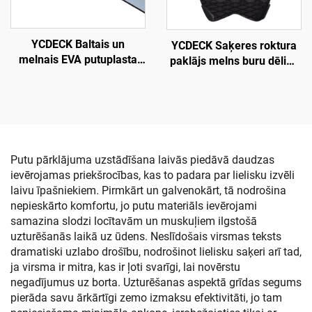
YCDECK Baltais un
YCDECK Saķeres roktura
melnais EVA putuplasta
paklājs melns buru dēlim,
loksne 6 mm biezā ar
burāšanai, SUP,
stipru pašlīmējošu
skimbordei
pretslīdējo padzi
Putu pārklājuma uzstādīšana laivās piedāvā daudzas
ievērojamas priekšrocības, kas to padara par lielisku izvēli
laivu īpašniekiem. Pirmkārt un galvenokārt, tā nodrošina
nepieskārto komfortu, jo putu materiāls ievērojami
samazina slodzi locītavām un muskuļiem ilgstošā
uzturēšanās laikā uz ūdens. Neslīdošais virsmas teksts
dramatiski uzlabo drošību, nodrošinot lielisku saķeri arī tad,
ja virsma ir mitra, kas ir ļoti svarīgi, lai novērstu
negadījumus uz borta. Uzturēšanas aspektā grīdas segums
pierāda savu ārkārtīgi zemo izmaksu efektivitāti, jo tam