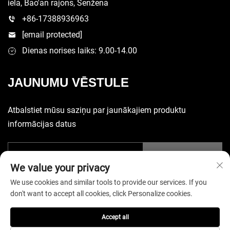
iela, Bao'an rajons, Šenžena
+86-17388936963
[email protected]
Dienas norises laiks: 9.00-14.00
JAUNUMU VĒSTULE
Atbalstiet mūsu saziņu par jaunākajiem produktu
informācijas datus
Iesniegt
We value your privacy
We use cookies and similar tools to provide our services. If you
don't want to accept all cookies, click Personalize cookies.
Accept all
Autortiesības © 2025 Ķīnas Šenženas Yuecheng Sporta Piederumu