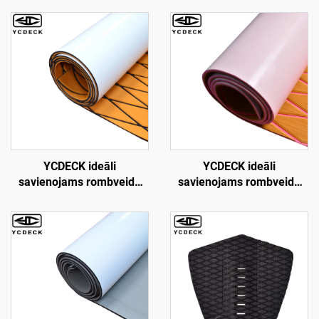
YCDECK ideāli
YCDECK ideāli
savienojams rombveida
savienojams rombveida
EVA putuplasta laivu klāja
EVA putuplasta laivu klājs
loks kajakam, RV, jahtai,
6 mm biezs ar pašlīmējošo
baseinam, riteņbretkam,
slāni, piemērots jahtām,
skimbordei, pakāpienam
dārziem, kartiem utt.