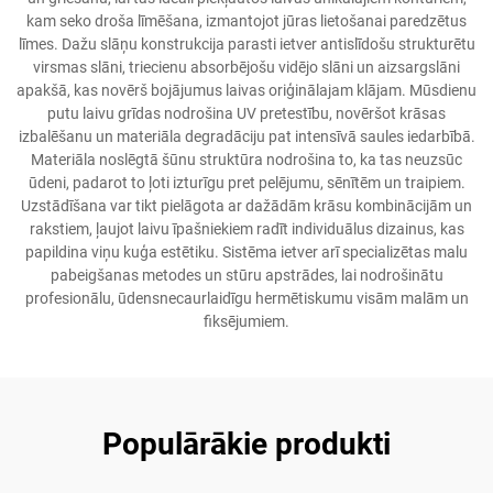
kam seko droša līmēšana, izmantojot jūras lietošanai paredzētus
līmes. Dažu slāņu konstrukcija parasti ietver antislīdošu strukturētu
virsmas slāni, triecienu absorbējošu vidējo slāni un aizsargslāni
apakšā, kas novērš bojājumus laivas oriģinālajam klājam. Mūsdienu
putu laivu grīdas nodrošina UV pretestību, novēršot krāsas
izbalēšanu un materiāla degradāciju pat intensīvā saules iedarbībā.
Materiāla noslēgtā šūnu struktūra nodrošina to, ka tas neuzsūc
ūdeni, padarot to ļoti izturīgu pret pelējumu, sēnītēm un traipiem.
Uzstādīšana var tikt pielāgota ar dažādām krāsu kombinācijām un
rakstiem, ļaujot laivu īpašniekiem radīt individuālus dizainus, kas
papildina viņu kuģa estētiku. Sistēma ietver arī specializētas malu
pabeigšanas metodes un stūru apstrādes, lai nodrošinātu
profesionālu, ūdensnecaurlaidīgu hermētiskumu visām malām un
fiksējumiem.
Populārākie produkti