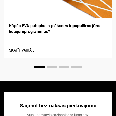
Kāpēc EVA putuplasta plāksnes ir populāras jūras
lietojumprogrammās?
SKATĪT VAIRĀK
Saņemt bezmaksas piedāvājumu
Mūsu pārstāvis sazināsies ar jums drīz.