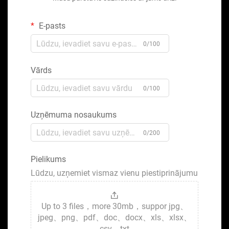
E-pasts
0/100
Vārds
0/100
Uzņēmuma nosaukums
0/200
Pielikums
Lūdzu, uzņemiet vismaz vienu piestiprinājumu
Up to 3 files，more 30mb，suppor jpg、
jpeg、png、pdf、doc、docx、xls、xlsx、
csv、txt