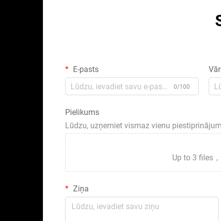
E-pasts
Vār
0/100
Pielikums
Lūdzu, uzņemiet vismaz vienu piestiprināju
Up to 3 fil
Ziņa