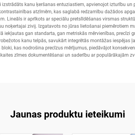
āli izstrādāts kanu ķeršanas entuziastiem, apvienojot izturību un 
as kontrastainības atzīmēm, kas saglabā redzamību dažādos apga
ām. Lineāls ir aprīkots ar speciālu pretslīdēšanas virsmas struktūr
noķertajai zivij. Izgatavots no jūras lietošanai piemērotiem mat
ālā iekļautas gan standarta, gan metriskās mērvienības, precīzi 
ierobežotos kanu telpās, savukārt integrētās montāžas iespējas ļ
bloki, kas nodrošina precīzus mērījumus, piedāvājot konsekvent
atskaites zīmes dokumentēšanai un saderību ar populārākajām zv
Jaunas produktu ieteikumi