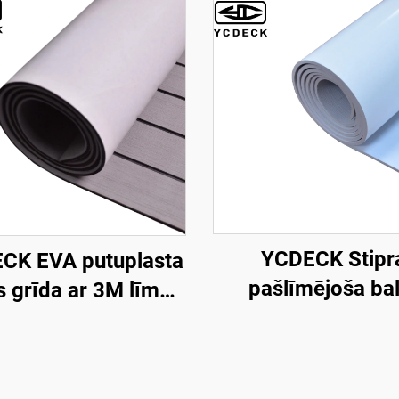
YCDECK Stipr
CK EVA putuplasta
pašlīmējoša bal
s grīda ar 3M līmes
izķepusies EV
pamatni, jūras
putuplasta laiva kl
ašlīmējošs klājs
mm biezā, pretslīd
5,6''/36''/21,6''/16,8''/7,2'',