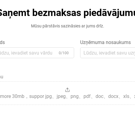
Saņemt bezmaksas piedāvājum
Mūsu pārstāvis sazināsies ar jums drīz.
ds
Uzņēmuma nosaukums
0/100
mu
es，more 30mb，suppor jpg、jpeg、png、pdf、doc、docx、xls、