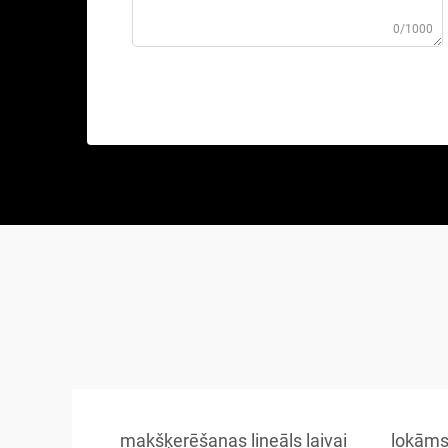
0/1000
makšķerēšanas lineāls laivai
lokāms 