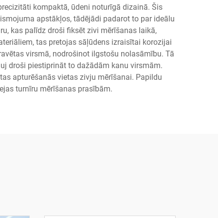
precizitāti kompaktā, ūdeni noturīgā dizainā. Šis
ismojuma apstākļos, tādējādi padarot to par ideālu
u, kas palīdz droši fiksēt zivi mērīšanas laikā,
eriāliem, tas pretojas sāļūdens izraisītai korozijai
gravētas virsmā, nodrošinot ilgstošu nolasāmību. Tā
auj droši piestiprināt to dažādām kanu virsmām.
as apturēšanās vietas zivju mērīšanai. Papildu
ejas turnīru mērīšanas prasībām.