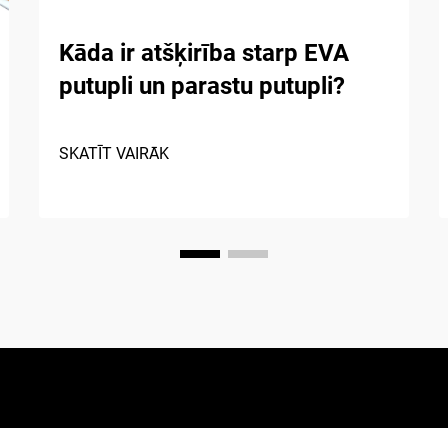
Kāda ir atšķirība starp EVA
putupli un parastu putupli?
SKATĪT VAIRĀK