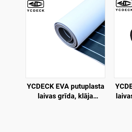
YCDECK EVA putuplasta
YCDE
laivas grīda, klāja
laiva
loksne, jūras paklājs,
pretslīdējošs un
p
pašlīmējošs grīdas
96''x4