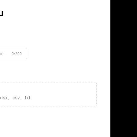
u
0/200
xlsx、csv、txt