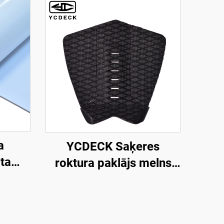
a
YCDECK Saķeres
ta
roktura paklājs melns
A
buru dēlim, burāšanai,
ājs 5
SUP, skimbordei
ējošs