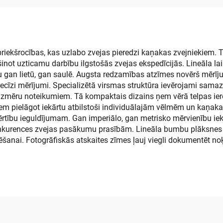
jūras grīdas pakl
līgā teksaska koka
ksne Jon laivām,
rlaivai, RV, jahtai,
kajakam, sēfam
iekšrocības, kas uzlabo zvejas pieredzi kaņakas zvejniekiem. Tā 
not uzticamu darbību ilgstošās zvejas ekspedīcijās. Lineāla laik
u gan lietū, gan saulē. Augsta redzamības atzīmes novērš mērīj
recīzi mērījumi. Specializētā virsmas struktūra ievērojami samaz
 izmēru noteikumiem. Tā kompaktais dizains ņem vērā telpas ier
m pielāgot iekārtu atbilstoši individuālajām vēlmēm un kaņakas
vērtību ieguldījumam. Gan imperiālo, gan metrisko mērvienību ie
konkurences zvejas pasākumu prasībām. Lineāla bumbu plāksnes 
trēšanai. Fotogrāfiskās atskaites zīmes ļauj viegli dokumentēt no