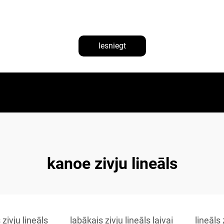
Iesniegt
kanoe zivju lineāls
zivju lineāls
labākais zivju lineāls laivai
lineāls 