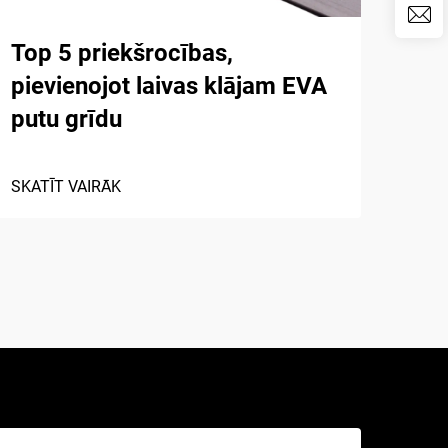
Top 5 priekšrocības,
Pop
pievienojot laivas klājam EVA
put
putu grīdu
air
SKATĪT VAIRĀK
SKAT