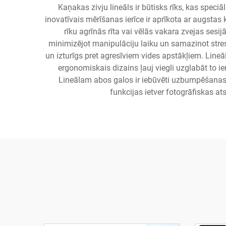
Kaņakas zivju lineāls ir būtisks rīks, kas speci
inovatīvais mērīšanas ierīce ir aprīkota ar augst
rīku agrīnās rīta vai vēlās vakara zvejas sesij
minimizējot manipulāciju laiku un samazinot stresu 
un izturīgs pret agresīviem vides apstākļiem. Line
ergonomiskais dizains ļauj viegli uzglabāt to 
Lineālam abos galos ir iebūvēti uzbumpēšanas 
funkcijas ietver fotogrāfiskas 