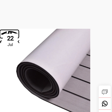
22
2
Jul
Ju