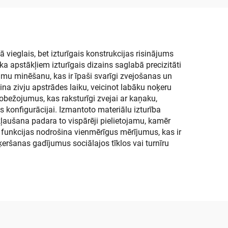
ājs
vieglais, bet izturīgais konstrukcijas risinājums
a apstākļiem izturīgais dizains saglabā precizitāti
umu minēšanu, kas ir īpaši svarīgi zvejošanas un
ina zivju apstrādes laiku, veicinot labāku noķeru
obežojumus, kas raksturīgi zvejai ar kaņaku,
 konfigurācijai. Izmantoto materiālu izturība
kļaušana padara to vispārēji pielietojamu, kamēr
funkcijas nodrošina vienmērīgus mērījumus, kas ir
ķeršanas gadījumus sociālajos tīklos vai turnīru