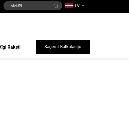
LV
Saņemt Kalkulāciju
tīgi Raksti