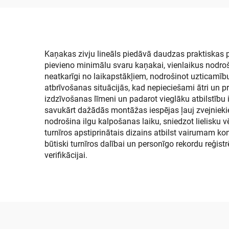
pārklājums motorlaivai,
māks
RV, jahtai, kajakam,
lo
baseinam, jūras klājam
moto
Kaņakas zivju lineāls piedāvā daudzas praktiskas pr
pievieno minimālu svaru kaņakai, vienlaikus nodroši
neatkarīgi no laikapstākļiem, nodrošinot uzticamīb
atbrīvošanas situācijās, kad nepieciešami ātri un p
izdzīvošanas līmeni un padarot vieglāku atbilstību
savukārt dažādās montāžas iespējas ļauj zvejniekie
nodrošina ilgu kalpošanas laiku, sniedzot lielisku 
turnīros apstiprinātais dizains atbilst vairumam 
būtiski turnīros dalībai un personīgo rekordu reģis
verifikācijai.