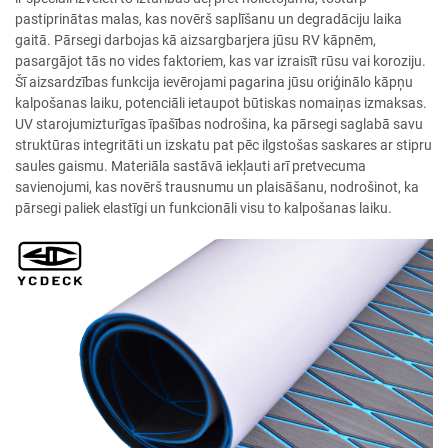
pastiprinātas malas, kas novērš saplīšanu un degradāciju laika
gaitā. Pārsegi darbojas kā aizsargbarjera jūsu RV kāpnēm,
pasargājot tās no vides faktoriem, kas var izraisīt rūsu vai koroziju.
Šī aizsardzības funkcija ievērojami pagarina jūsu oriģinālo kāpņu
kalpošanas laiku, potenciāli ietaupot būtiskas nomaiņas izmaksas.
UV starojumizturīgas īpašības nodrošina, ka pārsegi saglabā savu
struktūras integritāti un izskatu pat pēc ilgstošas saskares ar stipru
saules gaismu. Materiāla sastāvā iekļauti arī pretvecuma
savienojumi, kas novērš trausnumu un plaisāšanu, nodrošinot, ka
pārsegi paliek elastīgi un funkcionāli visu to kalpošanas laiku.