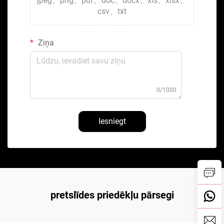
jpeg、png、pdf、doc、docx、xls、xlsx、
csv、txt
Ziņa
0/1000
Iesniegt
pretslīdes priedēkļu pārsegi