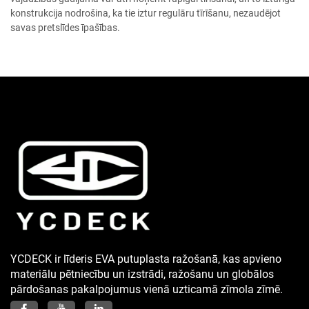
konstrukcija nodrošina, ka tie iztur regulāru tīrīšanu, nezaudējot
savas pretslīdes īpašības.
YCDECK ir līderis EVA putuplasta ražošanā, kas apvieno
materiālu pētniecību un izstrādi, ražošanu un globālos
pārdošanas pakalpojumus vienā uzticamā zīmola zīmē.