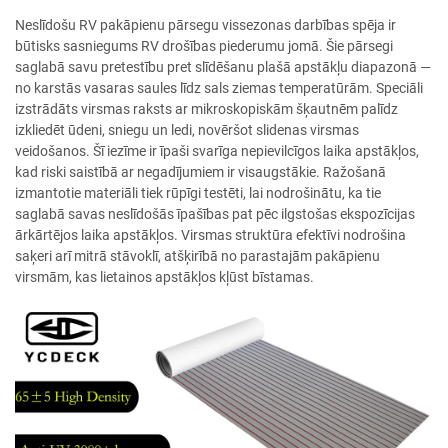
Neslīdošu RV pakāpienu pārsegu vissezonas darbības spēja ir
būtisks sasniegums RV drošības piederumu jomā. Šie pārsegi
saglabā savu pretestību pret slīdēšanu plašā apstākļu diapazonā —
no karstās vasaras saules līdz sals ziemas temperatūrām. Speciāli
izstrādāts virsmas raksts ar mikroskopiskām šķautnēm palīdz
izkliedēt ūdeni, sniegu un ledi, novēršot slidenas virsmas
veidošanos. Šī iezīme ir īpaši svarīga nepievilcīgos laika apstākļos,
kad riski saistībā ar negadījumiem ir visaugstākie. Ražošanā
izmantotie materiāli tiek rūpīgi testēti, lai nodrošinātu, ka tie
saglabā savas neslīdošās īpašības pat pēc ilgstošas ekspozīcijas
ārkārtējos laika apstākļos. Virsmas struktūra efektīvi nodrošina
saķeri arī mitrā stāvoklī, atšķirībā no parastajām pakāpienu
virsmām, kas lietainos apstākļos kļūst bīstamas.