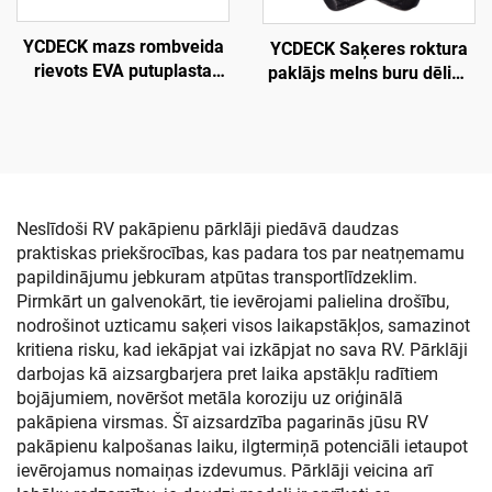
YCDECK mazs rombveida
YCDECK Saķeres roktura
rievots EVA putuplasta
paklājs melns buru dēlim,
laivu klājs, pretslīdēšanas
burāšanai, SUP,
trakcijas paklājs baltā
skimbordei
krāsā ar pašlīmējošo slāni
Neslīdoši RV pakāpienu pārklāji piedāvā daudzas
praktiskas priekšrocības, kas padara tos par neatņemamu
papildinājumu jebkuram atpūtas transportlīdzeklim.
Pirmkārt un galvenokārt, tie ievērojami palielina drošību,
nodrošinot uzticamu saķeri visos laikapstākļos, samazinot
kritiena risku, kad iekāpjat vai izkāpjat no sava RV. Pārklāji
darbojas kā aizsargbarjera pret laika apstākļu radītiem
bojājumiem, novēršot metāla koroziju uz oriģinālā
pakāpiena virsmas. Šī aizsardzība pagarinās jūsu RV
pakāpienu kalpošanas laiku, ilgtermiņā potenciāli ietaupot
ievērojamus nomaiņas izdevumus. Pārklāji veicina arī