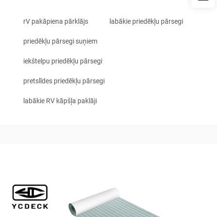
rV pakāpiena pārklājs
labākie priedēkļu pārsegi
priedēkļu pārsegi suņiem
iekštelpu priedēkļu pārsegi
pretslīdes priedēkļu pārsegi
labākie RV kāpšļa paklāji