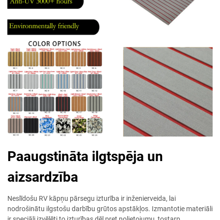
Paaugstināta ilgtspēja un
aizsardzība
Neslīdošu RV kāpņu pārsegu izturība ir inženierveida, lai
nodrošinātu ilgstošu darbību grūtos apstākļos. Izmantotie materiāli
ir speciāli izvēlēti to izturības dēļ pret nolietojumu, tostarp