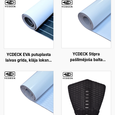
YCDECK Stipra
YCDECK EVA putuplasta
pašlīmējoša balta
laivas grīda, klāja loksne,
izķepusies EVA putuplasta
jūras paklājs, pretslīdējošs
laiva klājs 5 mm biezā,
un pašlīmējošs grīdas
pretslīdējošs jūras grīdas
pārklājums motorlaivai,
paklājs
RV, jahtai, kajakam,
baseinam, jūras klājam