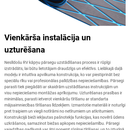
Vienkārša instalācija un
uzturēšana
Neslīdošu RV kāpņu pārsegu uzstādīšanas process ir rūpīgi
izstrādāts, lai būtu lietotājam draudzīgs un efektīvs. Lielākajā daļā
modeļu ir intuitīva apvilkuma konstrukcija, ko var piestiprināt bez
speciālu rīku vai profesionālas palīdzības nepieciešamības. Pārsegi
parasti tiek piegādāti ar skaidrām uzstādīšanas instrukcijām un
visu nepieciešamo montāžas aprīkojumu. Uzturēšanas prasības ir
minimālas, parasti ietverot vienkāršu tīrīšanu ar standarta
mājsaimniecības tīrīšanas līdzekļiem. Izmantotie materiāli ir noturīgi
pret traipiem un viegli notīrāmi no netīrumiem un atkritumiem.
Konstrukcijā bieži iekļautas pašnotekļa funkcijas, kas novērš ūdens
uzkrāšanos, samazinot biežas apkopes nepieciešamību. Pārsegi
vajadzības gadījumā var ātri noņemt rūpīgai tīrīšanai, un to izturīgā