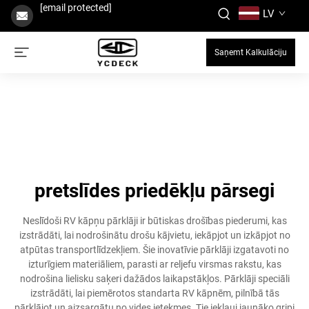
[email protected]
LV
Saņemt Kalkulāciju
pretslīdes priedēkļu pārsegi
Neslīdoši RV kāpņu pārklāji ir būtiskas drošības piederumi, kas
izstrādāti, lai nodrošinātu drošu kājvietu, iekāpjot un izkāpjot no
atpūtas transportlīdzekļiem. Šie inovatīvie pārklāji izgatavoti no
izturīgiem materiāliem, parasti ar reljefu virsmas rakstu, kas
nodrošina lielisku saķeri dažādos laikapstākļos. Pārklāji speciāli
izstrādāti, lai piemērotos standarta RV kāpnēm, pilnībā tās
pārklājot un aizsargātu no vides ietekmes. Tie iekļauj jaunāko gripi