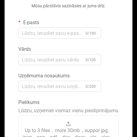
Mūsu pārstāvis sazināsies ar jums drīz.
E-pasts
0/100
Vārds
0/100
Uzņēmuma nosaukums
0/200
Pielikums
Lūdzu, uzņemiet vismaz vienu piestiprinājumu
Up to 3 files，more 30mb，suppor jpg、