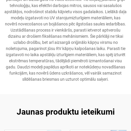
tehnoloģiju, kas efektīvi darbojas mitros, sausos vai sasalušos
apstākļos, nodrošinot stabilu kājvietu visos gadalaikos. Lielākā daļa
modeļu izgatavoti no UV starojumizturīgiem materiāliem, kas
novērš novecošanos un bojāšanos pēc ilgstošas saules iedarbības.
Uzstādīšanas process ir vienkāršs, parasti ietverot aptverošu
dizainu ar drošiem fiksēšanas mehānismiem. Šie pārklāji ne tikai
uzlabo drošību, bet arī aizsargā oriģinālo kāpņu virsmu no
nolietojuma, pagarinot jūsu RV kāpņu kalpošanas laiku. Parasti tie
izgatavoti no laika apstākļu izturīgiem materiāliem, kas spēj izturēt
ekstrēmas temperatūras, tādējādi piemēroti izmantošanai visu
gadu. Daudzi modeļi papildus aprīkoti ar notekūdeņu novadīšanas
funkcijām, kas novērš ūdens uzkrāšanos, vēl vairāk samazinot
slīdēšanas briesmas un uzturot optimālu saķeri.
Jaunas produktu ieteikumi