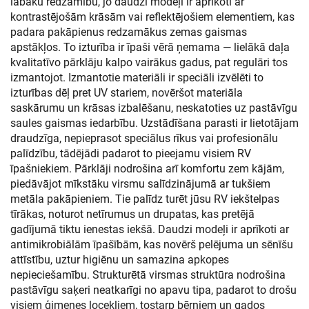
labāku redzamību, jo daudzi modeļi ir aprīkoti ar
kontrastējošām krāsām vai reflektējošiem elementiem, kas
padara pakāpienus redzamākus zemas gaismas
apstākļos. To izturība ir īpaši vērā ņemama — lielākā daļa
kvalitatīvo pārklāju kalpo vairākus gadus, pat regulāri tos
izmantojot. Izmantotie materiāli ir speciāli izvēlēti to
izturības dēļ pret UV stariem, novēršot materiāla
saskārumu un krāsas izbalēšanu, neskatoties uz pastāvīgu
saules gaismas iedarbību. Uzstādīšana parasti ir lietotājam
draudzīga, nepieprasot speciālus rīkus vai profesionālu
palīdzību, tādējādi padarot to pieejamu visiem RV
īpašniekiem. Pārklāji nodrošina arī komfortu zem kājām,
piedāvājot mīkstāku virsmu salīdzinājumā ar tukšiem
metāla pakāpieniem. Tie palīdz turēt jūsu RV iekštelpas
tīrākas, noturot netīrumus un drupatas, kas pretējā
gadījumā tiktu ienestas iekšā. Daudzi modeļi ir aprīkoti ar
antimikrobiālām īpašībām, kas novērš pelējuma un sēnīšu
attīstību, uztur higiēnu un samazina apkopes
nepieciešamību. Strukturētā virsmas struktūra nodrošina
pastāvīgu saķeri neatkarīgi no apavu tipa, padarot to drošu
visiem ģimenes locekļiem, tostarp bērniem un gados