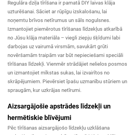
Regulāra dziļa tīrīšana ir pamatā DIY laivas klāja
uzturēšanai. Sāciet ar rūpīgu izskalošanu, lai
noņemtu brīvos netīrumus un sāls nogulsnes.
Izmantojiet piemērotus tīrīšanas līdzekļus atkarībā
no Jūsu klāja materiāla – viegli ziepju šķīdumi labi
darbojas uz vairumā virsmām, savukārt grūti
novēršamām traipām var būt nepieciešami speciāli
tīrīšanas līdzekļi. Vienmēr strādājiet nelielos posmos
un izmantojiet mīkstas sukas, lai izvairītos no
skrāpējumiem. Pievērsiet īpašu uzmanību stūriem un
spraugām, kur uzkrājas netīrumi.
Aizsargājošie apstrādes līdzekļi un
hermētiskie blīvējumi
Pēc tīrīšanas aizsargājošo līdzekļu uzklāšana