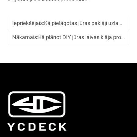
Iepriekšējais:
Kā pielāgotas jūras paklāji uzlabo drošību un komfortu zvejas laivās?
Nākamais:
Kā plānot DIY jūras laivas klāja projektu dažāda tipa laivām?