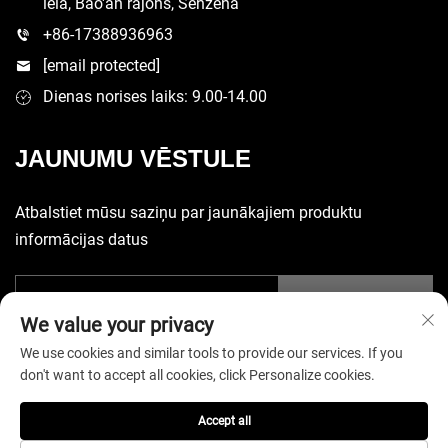
iela, Bao'an rajons, Šenžena
+86-17388936963
[email protected]
Dienas norises laiks: 9.00-14.00
JAUNUMU VĒSTULE
Atbalstiet mūsu saziņu par jaunākajiem produktu
informācijas datus
Iesniegt
We value your privacy
We use cookies and similar tools to provide our services. If you
don't want to accept all cookies, click Personalize cookies.
Accept all
Autortiesības © 2025 Ķīnas Šenženas Yuecheng Sporta Piederumu