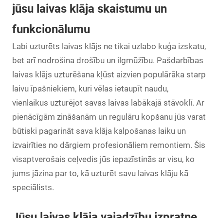
jūsu laivas klāja skaistumu un
funkcionālumu
Labi uzturēts laivas klājs ne tikai uzlabo kuģa izskatu,
bet arī nodrošina drošību un ilgmūžību. Pašdarbības
laivas klājs
uzturēšana kļūst aizvien populārāka starp
laivu īpašniekiem, kuri vēlas ietaupīt naudu,
vienlaikus uzturējot savas laivas labākajā stāvoklī. Ar
pienācīgām zināšanām un regulāru kopšanu jūs varat
būtiski pagarināt sava klāja kalpošanas laiku un
izvairīties no dārgiem profesionāliem remontiem. Šis
visaptverošais ceļvedis jūs iepazīstinās ar visu, ko
jums jāzina par to, kā uzturēt savu laivas klāju kā
speciālists.
Jūsu laivas klāja vajadzību izpratne