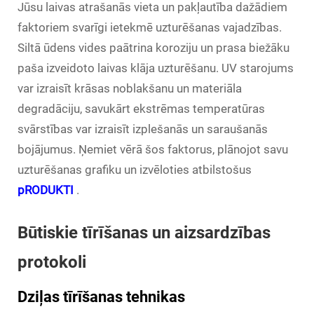
Jūsu laivas atrašanās vieta un pakļautība dažādiem
faktoriem svarīgi ietekmē uzturēšanas vajadzības.
Siltā ūdens vides paātrina koroziju un prasa biežāku
paša izveidoto laivas klāja uzturēšanu. UV starojums
var izraisīt krāsas noblakšanu un materiāla
degradāciju, savukārt ekstrēmas temperatūras
svārstības var izraisīt izplešanās un saraušanās
bojājumus. Ņemiet vērā šos faktorus, plānojot savu
uzturēšanas grafiku un izvēloties atbilstošus
pRODUKTI
.
Būtiskie tīrīšanas un aizsardzības
protokoli
Dziļas tīrīšanas tehnikas