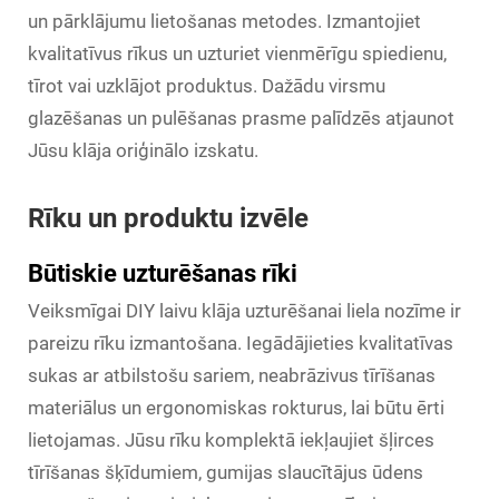
un pārklājumu lietošanas metodes. Izmantojiet
kvalitatīvus rīkus un uzturiet vienmērīgu spiedienu,
tīrot vai uzklājot produktus. Dažādu virsmu
glazēšanas un pulēšanas prasme palīdzēs atjaunot
Jūsu klāja oriģinālo izskatu.
Rīku un produktu izvēle
Būtiskie uzturēšanas rīki
Veiksmīgai DIY laivu klāja uzturēšanai liela nozīme ir
pareizu rīku izmantošana. Iegādājieties kvalitatīvas
sukas ar atbilstošu sariem, neabrāzivus tīrīšanas
materiālus un ergonomiskas rokturus, lai būtu ērti
lietojamas. Jūsu rīku komplektā iekļaujiet šļirces
tīrīšanas šķīdumiem, gumijas slaucītājus ūdens