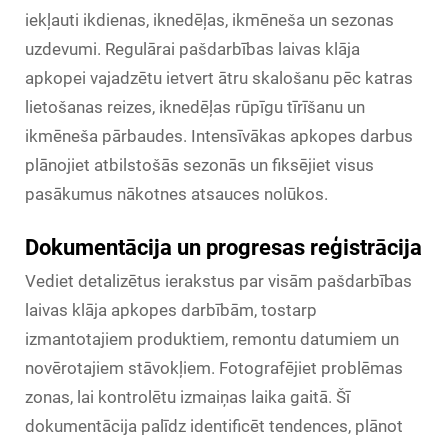
iekļauti ikdienas, iknedēļas, ikmēneša un sezonas
uzdevumi. Regulārai pašdarbības laivas klāja
apkopei vajadzētu ietvert ātru skalošanu pēc katras
lietošanas reizes, iknedēļas rūpīgu tīrīšanu un
ikmēneša pārbaudes. Intensīvākas apkopes darbus
plānojiet atbilstošās sezonās un fiksējiet visus
pasākumus nākotnes atsauces nolūkos.
Dokumentācija un progresas reģistrācija
Vediet detalizētus ierakstus par visām pašdarbības
laivas klāja apkopes darbībām, tostarp
izmantotajiem produktiem, remontu datumiem un
novērotajiem stāvokļiem. Fotografējiet problēmas
zonas, lai kontrolētu izmaiņas laika gaitā. Šī
dokumentācija palīdz identificēt tendences, plānot