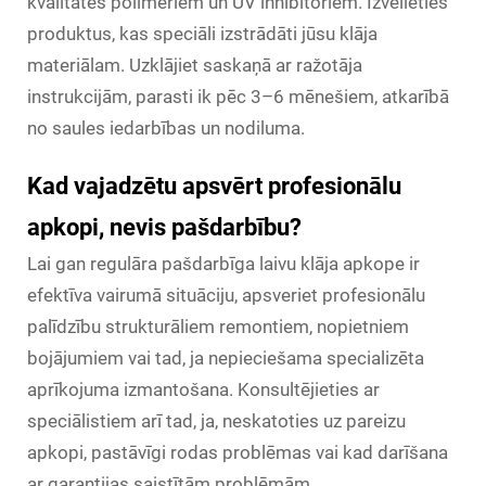
kvalitātes polimēriem un UV inhibitoriem. Izvēlieties
produktus, kas speciāli izstrādāti jūsu klāja
materiālam. Uzklājiet saskaņā ar ražotāja
instrukcijām, parasti ik pēc 3–6 mēnešiem, atkarībā
no saules iedarbības un nodiluma.
Kad vajadzētu apsvērt profesionālu
apkopi, nevis pašdarbību?
Lai gan regulāra pašdarbīga laivu klāja apkope ir
efektīva vairumā situāciju, apsveriet profesionālu
palīdzību strukturāliem remontiem, nopietniem
bojājumiem vai tad, ja nepieciešama specializēta
aprīkojuma izmantošana. Konsultējieties ar
speciālistiem arī tad, ja, neskatoties uz pareizu
apkopi, pastāvīgi rodas problēmas vai kad darīšana
ar garantijas saistītām problēmām.