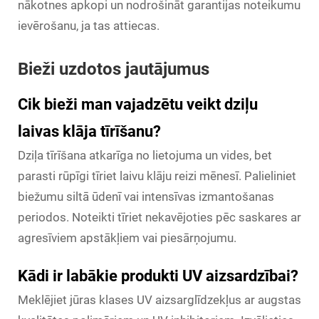
nākotnes apkopi un nodrošināt garantijas noteikumu
ievērošanu, ja tas attiecas.
Bieži uzdotos jautājumus
Cik bieži man vajadzētu veikt dziļu
laivas klāja tīrīšanu?
Dziļa tīrīšana atkarīga no lietojuma un vides, bet
parasti rūpīgi tīriet laivu klāju reizi mēnesī. Palieliniet
biežumu siltā ūdenī vai intensīvas izmantošanas
periodos. Noteikti tīriet nekavējoties pēc saskares ar
agresīviem apstākļiem vai piesārņojumu.
Kādi ir labākie produkti UV aizsardzībai?
Meklējiet jūras klases UV aizsarglīdzekļus ar augstas