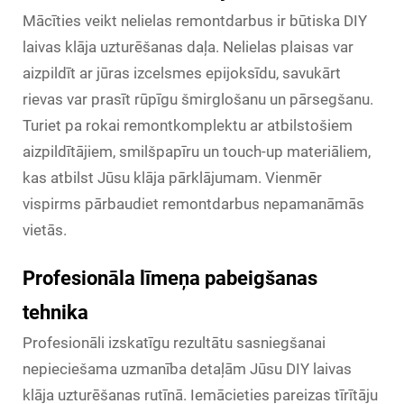
Mācīties veikt nelielas remontdarbus ir būtiska DIY
laivas klāja uzturēšanas daļa. Nelielas plaisas var
aizpildīt ar jūras izcelsmes epijoksīdu, savukārt
rievas var prasīt rūpīgu šmirglošanu un pārsegšanu.
Turiet pa rokai remontkomplektu ar atbilstošiem
aizpildītājiem, smilšpapīru un touch-up materiāliem,
kas atbilst Jūsu klāja pārklājumam. Vienmēr
vispirms pārbaudiet remontdarbus nepamanāmās
vietās.
Profesionāla līmeņa pabeigšanas
tehnika
Profesionāli izskatīgu rezultātu sasniegšanai
nepieciešama uzmanība detaļām Jūsu DIY laivas
klāja uzturēšanas rutīnā. Iemācieties pareizas tīrītāju