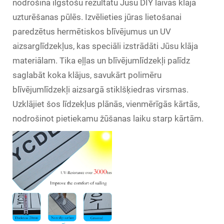
nodrošina ilgstošu rezultātu Jūsu DIY laivas klāja
uzturēšanas pūlēs. Izvēlieties jūras lietošanai
paredzētus hermētiskos blīvējumus un UV
aizsarglīdzekļus, kas speciāli izstrādāti Jūsu klāja
materiālam. Tika eļļas un blīvējumlīdzekļi palīdz
saglabāt koka klājus, savukārt polimēru
blīvējumlīdzekļi aizsargā stiklšķiedras virsmas.
Uzklājiet šos līdzekļus plānās, vienmērīgās kārtās,
nodrošinot pietiekamu žūšanas laiku starp kārtām.