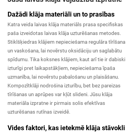
Dažādi klāja materiāli un to prasības
Katra veida laivas klāja materiāls prasa specifiskas
paša izveidotas laivas klāja uzturēšanas metodes.
Stiklšķiedras klājiem nepieciešama regulāra tīrīšana
un vaskošana, lai novērstu oksidāciju un saglabātu
spīdumu. Tika koksnes klājiem, kaut arī tie ir dabiski
izturīgi pret laikapstākļiem, nepieciešama īpaša
uzmanība, lai novērstu pabalošanu un plaisāšanu.
Kompozītklāji nodrošina izturību, bet bez pareizas
tīrīšanas un aprūpes var kļūt slideni. Jūsu klāja
materiāla izpratne ir pirmais solis efektīvas
uzturēšanas rutīnas izveidē.
Vides faktori, kas ietekmē klāja stāvokli