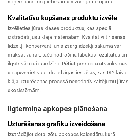
noņemšanai un pietiekamu aizsargaprīkojumu.
Kvalitatīvu kopšanas produktu izvēle
Izvēlieties jūras klases produktus, kas speciāli
izstrādāti jūsu klāja materiālam. Kvalitatīvi tīrīšanas
līdzekļi, konservanti un aizsarglīdzekļi sākumā var
maksāt vairāk, taču nodrošina labākus rezultātus un
ilgstošāku aizsardzību. Pētiet produkta atsauksmes
un apsveriet videi draudzīgas iespējas, kas DIY laivu
klāja uzturēšanas procesā nenodarīs kaitējumu jūras
ekosistēmām.
Ilgtermiņa apkopes plānošana
Uzturēšanas grafiku izveidošana
Izstrādājiet detalizētu apkopes kalendāru, kurā