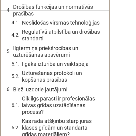
Drošības funkcijas un normatīvās
prasības
Neslīdošas virsmas tehnoloģijas
Regulatīvā atbilstība un drošības
standarti
Ilgtermiņa priekšrocības un
uzturēšanas apsvērumi
Ilgāka izturība un veiktspēja
Uzturēšanas protokoli un
kopšanas prasības
Bieži uzdotie jautājumi
Cik ilgs parasti ir profesionālas
laivas grīdas uzstādīšanas
process?
Kas rada atšķirību starp jūras
klases grīdām un standarta
grīdas materiāliem?