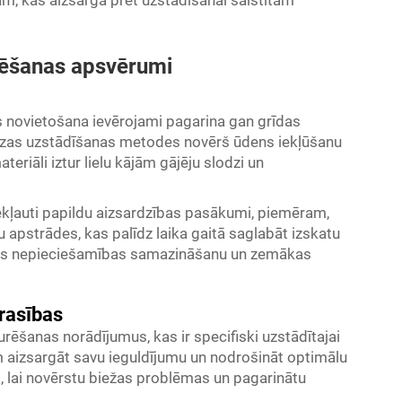
urēšanas apsvērumi
s novietošana ievērojami pagarina gan grīdas
izas uzstādīšanas metodes novērš ūdens iekļūšanu
teriāli iztur lielu kājām gājēju slodzi un
ekļauti papildu aizsardzības pasākumi, piemēram,
 apstrādes, kas palīdz laika gaitā saglabāt izskatu
anas nepieciešamības samazināšanu un zemākas
rasības
urēšanas norādījumus, kas ir specifiski uzstādītajai
em aizsargāt savu ieguldījumu un nodrošināt optimālu
i, lai novērstu biežas problēmas un pagarinātu