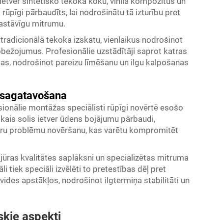
 ietver sintētisko tekoka koku, vinila kompozītus un
 rūpīgi pārbaudīts, lai nodrošinātu tā izturību pret
astāvīgu mitrumu.
tradicionālā tekoka izskatu, vienlaikus nodrošinot
bežojumus. Profesionālie uzstādītāji saprot katras
bas, nodrošinot pareizu līmēšanu un ilgu kalpošanas
 sagatavošana
ionālie montāžas speciālisti rūpīgi novērtē esošo
kais solis ietver ūdens bojājumu pārbaudi,
kuru problēmu novēršanu, kas varētu kompromitēt
ras kvalitātes saplāksni un specializētas mitruma
li tiek speciāli izvēlēti to pretestības dēļ pret
ides apstākļos, nodrošinot ilgtermiņa stabilitāti un
skie aspekti