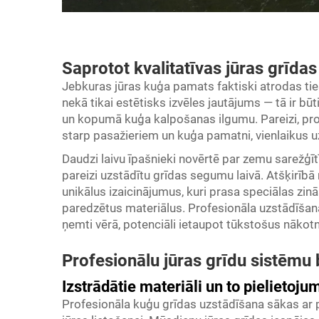
Saprotot kvalitatīvas jūras grīda
Jebkuras jūras kuģa pamats faktiski atrodas tie
nekā tikai estētisks izvēles jautājums — tā ir bū
un kopumā kuģa kalpošanas ilgumu. Pareizi, prof
starp pasažieriem un kuģa pamatni, vienlaikus uzl
Daudzi laivu īpašnieki novērtē par zemu sarežģīt
pareizi uzstādītu grīdas segumu laivā. Atšķirīb
unikālus izaicinājumus, kuri prasa speciālas zinā
paredzētus materiālus. Profesionāla uzstādīšana 
ņemti vērā, potenciāli ietaupot tūkstošus nāko
Profesionālu jūras grīdu sistēmu
Izstrādātie materiāli un to pielietoju
Profesionāla kuģu grīdas uzstādīšana sākas ar pi