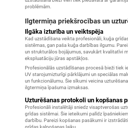
problēmām.
Ilgtermiņa priekšrocības un uzt
Ilgāka izturība un veiktspēja
Kad uzstādīšana veikta profesionāli, kuģa grīda
sistēmas, gan paša kuģa darbības ilgumu. Pare
un strukturālos bojājumus, savukārt kvalitatīvi ma
ekspluatāciju jūras apstākļos.
Profesionālās uzstādīšanas procesā bieži tiek i
UV starojumizturīgi pārklājumi un speciālas malu
un funkcionālumu. Šie sīkumi veicina uzturēš
ilgtermiņa īpašuma izmaksas.
Uzturēšanas protokoli un kopšanas p
Profesionāli instalētāji sniedz visaptverošas uzt
grīdas sistēmai. Šie ieteikumi palīdz īpašnieki
darbību. Pareizi kopšanas pasākumi ir izstrādāt
grīdas kalpošanas laiku.