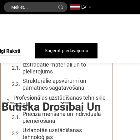
LV
Satura rādītājs
Saprotot kvalitatīvas jūras grīdas
ietekmi uz kuģa veiktspēju
Profesionālu jūras grīdu sistēmu
Saņemt piedāvājumu
īgi Raksti
būtiskās sastāvdaļas
Izstrādātie materiāli un to
pielietojums
Strukturālie apsvērumi un
pamatnes sagatavošana
Profesionālas uzstādīšanas tehniskie
 Būtiska Drošībai Un
aspekti
Precīza mērīšana un individuāla
piemērošana
Uzlabotās uzstādīšanas
tehnoloģijas