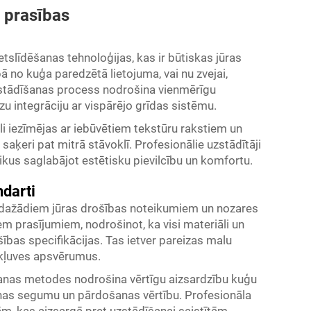
 prasības
tslīdēšanas tehnoloģijas, kas ir būtiskas jūras
bā no kuģa paredzētā lietojuma, vai nu zvejai,
zstādīšanas process nodrošina vienmērīgu
 integrāciju ar vispārējo grīdas sistēmu.
li iezīmējas ar iebūvētiem tekstūru rakstiem un
ķeri pat mitrā stāvoklī. Profesionālie uzstādītāji
aikus saglabājot estētisku pievilcību un komfortu.
ndarti
st dažādiem jūras drošības noteikumiem un nozares
iem prasījumiem, nodrošinot, ka visi materiāli un
ības specifikācijas. Tas ietver pareizas malu
ekļuves apsvērumus.
šanas metodes nodrošina vērtīgu aizsardzību kuģu
anas segumu un pārdošanas vērtību. Profesionāla
jām, kas aizsargā pret uzstādīšanai saistītām