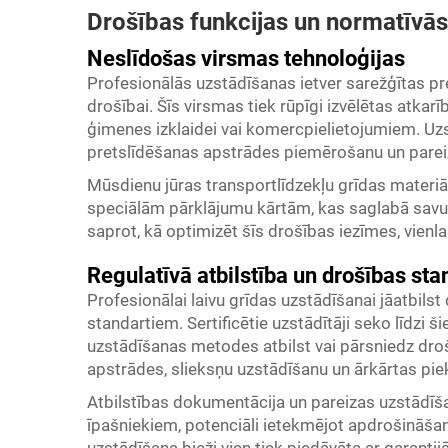
Drošības funkcijas un normatīvās
Neslīdošas virsmas tehnoloģijas
Profesionālās uzstādīšanas ietver sarežģītas pre
drošībai. Šīs virsmas tiek rūpīgi izvēlētas atkarī
ģimenes izklaidei vai komercpielietojumiem. U
pretslīdēšanas apstrādes piemērošanu un pareizu
Mūsdienu jūras transportlīdzekļu grīdas materiā
speciālām pārklājumu kārtām, kas saglabā savu sa
saprot, kā optimizēt šīs drošības iezīmes, vienl
Regulatīvā atbilstība un drošības sta
Profesionālai laivu grīdas uzstādīšanai jāatbil
standartiem. Sertificētie uzstādītāji seko līdzi š
uzstādīšanas metodes atbilst vai pārsniedz droš
apstrādes, slieksņu uzstādīšanu un ārkārtas pi
Atbilstības dokumentācija un pareizas uzstādī
īpašniekiem, potenciāli ietekmējot apdrošināš
uzstādīšana bieži vien tiek piedāvāta ar garanti