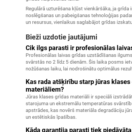
Regulārā uzturēšana kļūst vienkāršāka, ja grīda i
noslēgšanas un pabeigšanas tehnoloģijas padara
un resursus, vienlaikus saglabājot grīdas izskatu
Bieži uzdotie jautājumi
Cik ilgs parasti ir profesionālas lai
Profesionālas laivas grīdas uzstādīšanas ilgums
svārstās no 2 līdz 5 dienām. Šis laika posms ie
nožūšanas laiku, lai nodrošinātu optimālus rezul
Kas rada atšķirību starp jūras klase
materiāliem?
Jūras klases grīdas materiāli ir speciāli izstrādā
starojuma un ekstremālu temperatūras svārstību
apstrādes, kas novērš materiāla degradāciju jūr
un estētiskās īpašības.
Kāda garantija parasti tiek piedāvāta