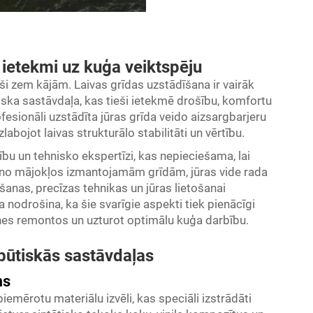
s ietekmi uz kuģa veiktspēju
ši zem kājām. Laivas grīdas uzstādīšana ir vairāk
tiska sastāvdaļa, kas tieši ietekmē drošību, komfortu
esionāli uzstādīta jūras grīda veido aizsargbarjeru
abojot laivas strukturālo stabilitāti un vērtību.
ību un tehnisko ekspertīzi, kas nepieciešama, lai
ā no mājokļos izmantojamām grīdām, jūras vide rada
šanas, precīzas tehnikas un jūras lietošanai
nodrošina, ka šie svarīgie aspekti tiek pienācīgi
tnes remontos un uzturot optimālu kuģa darbību.
 būtiskās sastāvdaļas
ms
emērotu materiālu izvēli, kas speciāli izstrādāti