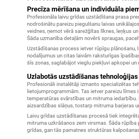
Precīza mērīšana un individuāla pi
Profesionāla laivu grīdas uzstādīšana prasa pre
nodrošinātu pareizu piegulšanu laivas unikālajos
veidnes, ņemot vērā sarežģītas līknes, leņķus un
Šāda uzmanība detaļām novērš spraugas, pacelt
Uzstādīšanas process ietver rūpīgu plānošanu,
nodalījumus un citas laivām raksturīgas īpašības.
šīs zonas, saglabājot vieglu piekļuvi apkopei u
Uzlabotās uzstādīšanas tehnoloģijas
Profesionāli instalētāji izmanto specializētas teh
lietojumprogrammām. Tas ietver pareizu līmes i
temperatūras svārstības un mitruma iedarbību. I
aizsardzības slāņus, tostarp mitruma barjeras u
Laivu grīdas uzstādīšanas procesā tiek integrēta
mitruma uzkrāšanos zem virsmas. Šāda rūpība p
grīdas, gan tās pamatnes struktūras kalpošanas 