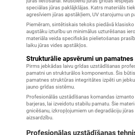
jūras lietošanai. Mūsdienu jūras grīdas iespējas
speciālas jūras paklājklājas. Katrs materiāls tiek
agresīviem jūras apstākļiem, UV starojumu un p
Piemēram, sintētiskais tekoks piedāvā klasisko 
augstāku izturību un minimālus uzturēšanas iero
materiāla veida specifiskās pielietošanas prasī
laiku jūras vides apstākļos.
Strukturālie apsvērumi un pamatnes
Pirms jebkādas laivu grīdas uzstādīšanas profes
pamatni un strukturālos komponentus. Šis būtis
pamatnes struktūras integritātes izpēti un jeb
jauno grīdas sistēmu.
Profesionālās uzstādīšanas komandas izmanto jū
barjeras, lai izveidotu stabilu pamatu. Šie materiā
gnicēšanu, izkropļojumiem un degradāciju jūras v
aizsardzību.
Profesionālas uzstādīšanas tehni