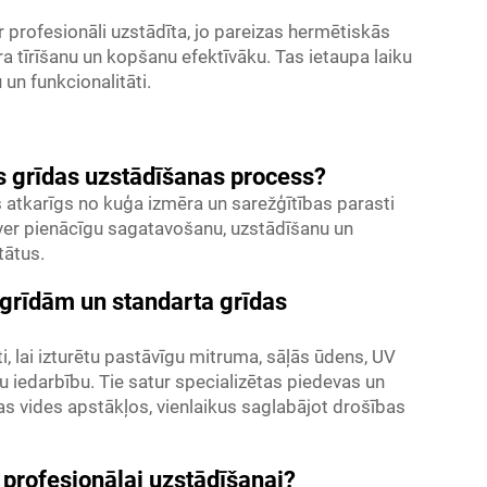
r profesionāli uzstādīta, jo pareizas hermētiskās
 tīrīšanu un kopšanu efektīvāku. Tas ietaupa laiku
 un funkcionalitāti.
vas grīdas uzstādīšanas process?
 atkarīgs no kuģa izmēra un sarežģītības parasti
tver pienācīgu sagatavošanu, uzstādīšanu un
tātus.
s grīdām un standarta grīdas
ti, lai izturētu pastāvīgu mitruma, sāļās ūdens, UV
 iedarbību. Tie satur specializētas piedevas un
as vides apstākļos, vienlaikus saglabājot drošības
 profesionālai uzstādīšanai?