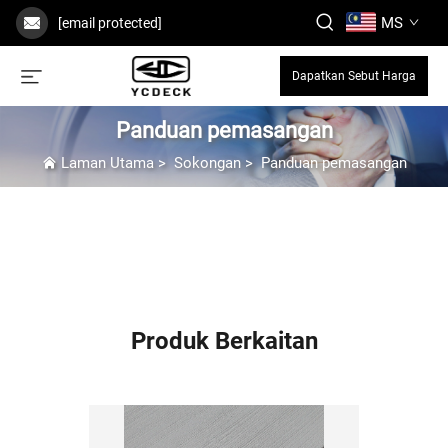
MS
[email protected]
Dapatkan Sebut Harga
Panduan pemasangan
Laman Utama
>
Sokongan
>
Panduan pemasangan
Produk Berkaitan