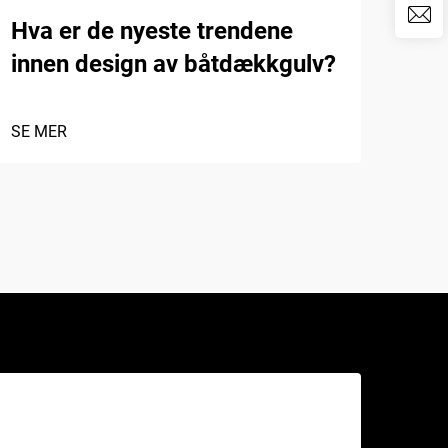
Hva er de nyeste trendene
Hva
innen design av båtdækkgulv?
EVA
SE MER
SE 