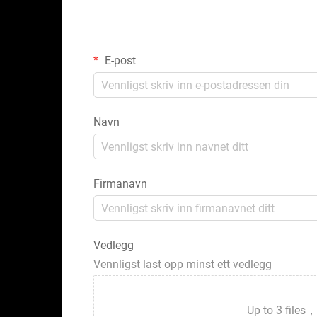
E-post
Navn
Firmanavn
Vedlegg
Vennligst last opp minst ett vedlegg
Up to 3 fil