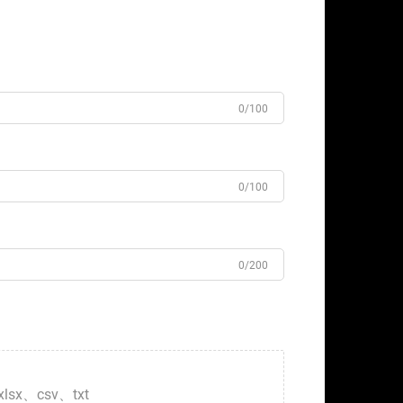
0/100
0/100
0/200
xlsx、csv、txt