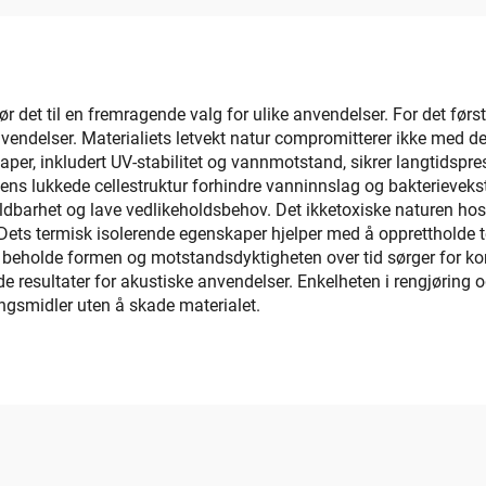
Matte Ikke-Glidand
terkt selv-Adhesiv
Matte Trimbar Pl
jør det til en fremragende valg for ulike anvendelser. For det fø
ndelser. Materialiets letvekt natur compromitterer ikke med dens
kaper, inkludert UV-stabilitet og vannmotstand, sikrer langtidspr
ns dens lukkede cellestruktur forhindre vanninnslag og bakterieveks
dbarhet og lave vedlikeholdsbehov. Det ikketoxiske naturen hos EV
ets termisk isolerende egenskaper hjelper med å opprettholde t
å beholde formen og motstandsdyktigheten over tid sørger for k
sultater for akustiske anvendelser. Enkelheten i rengjøring og v
ngsmidler uten å skade materialet.