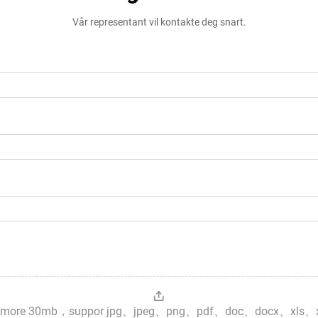
Vår representant vil kontakte deg snart.
es，more 30mb，suppor jpg、jpeg、png、pdf、doc、docx、xls、