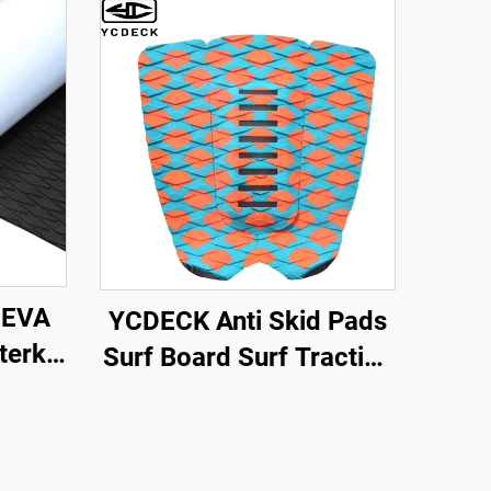
 EVA
YCDECK Anti Skid Pads
terkt
Surf Board Surf Traction
ke-
Pad
DIY
ion