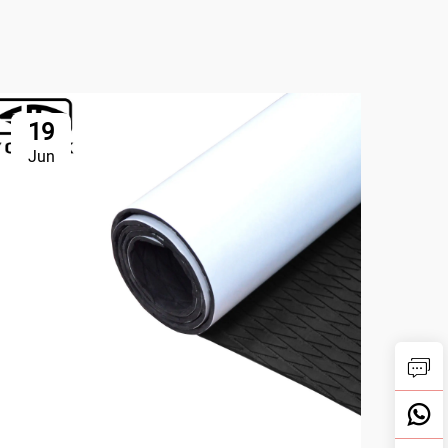
19
1
Jun
Ju