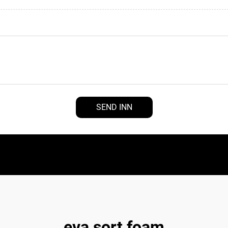
SEND INN
eva sort foam