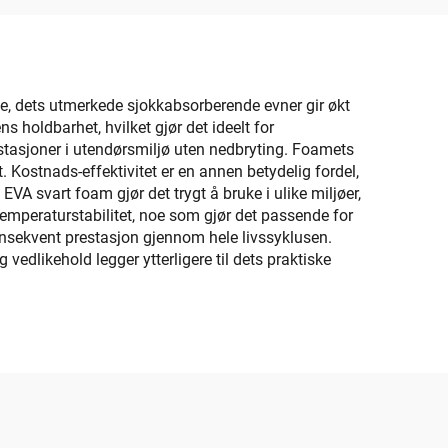
e Grip
atte
rste, dets utmerkede sjokkabsorberende evner gir økt
 holdbarhet, hvilket gjør det ideelt for
estasjoner i utendørsmiljø uten nedbryting. Foamets
t. Kostnads-effektivitet er en annen betydelig fordel,
A svart foam gjør det trygt å bruke i ulike miljøer,
emperaturstabilitet, noe som gjør det passende for
onsekvent prestasjon gjennom hele livssyklusen.
edlikehold legger ytterligere til dets praktiske