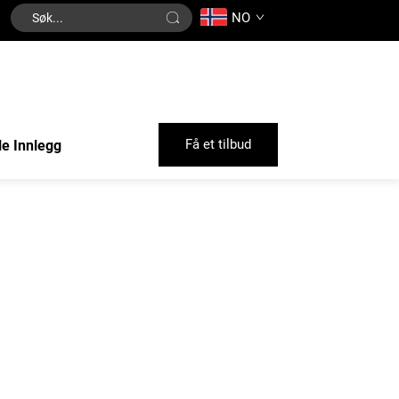
NO
Få et tilbud
le Innlegg