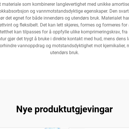
let materiale som kombinerer langlevertighet med unikke amortise
 sjokkabsorbsjon og vannmotstandsdyktige egenskaper. Den svart
jør det egnet for både innendørs og utendørs bruk. Materialet ha
tvint og fleksibelt. Det kan lett skjeres, formes og formeres for 
tetthet kan tilpasses for å oppfylle ulike komprimeringskrav, fra 
ur gjør det trygt å bruke i direkte kontakt med hud, mens dens la
ur forhindre vannoppdrag og motstandsdyktighet mot kjemikalier, 
utendørs bruk.
Nye produktutgjevingar