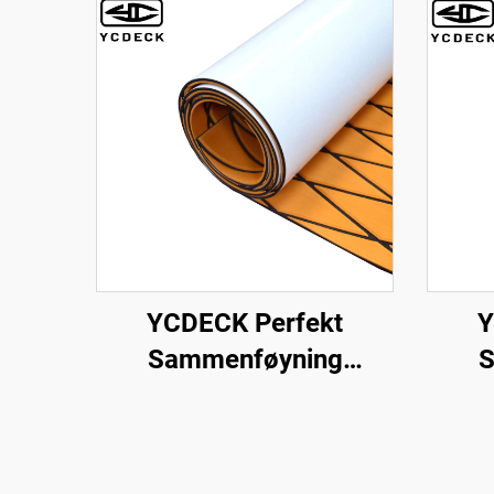
YCDECK Perfekt
Y
Sammenføyning
S
Diamant EVA Foam
Di
Båtdekk Plat for Kayak
Båtd
RV Yacht Pool
Slip 