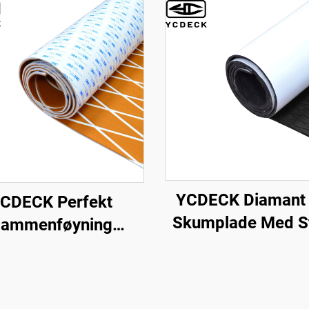
YCDECK Diamant
CDECK Perfekt
Skumplade Med S
ammenføyning
Selvklebende Ik
amant EVA Foam
Glidande Matte 
ekk 6mm Tykk Anti-
Surfboard Tract
Marin Gulv Mat med