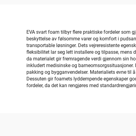
Skateboard Skimboard
3M s
Trapp
EVA svart foam tilbyr flere praktiske fordeler som g
beskyttelse av følsomme varer og komfort i pudsanve
transportable løsninger. Dets vejreresistente egens
fleksibilitet lar seg lett installere og tilpasse, me
da materialet gir fremragende verdi gjennom sin hol
inkludert medisinske og barneomsorgssituasjoner. D
pakking og bygganvendelser. Materialiets evne til 
Dessuten gir foamets lyddempende egenskaper gode re
fordeler, da det kan rengjøres med standardrengjøri