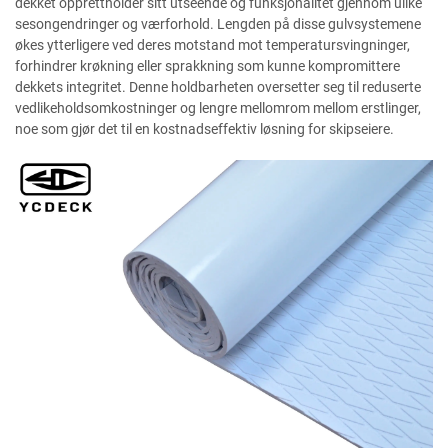
dekket opprettholder sitt utseende og funksjonalitet gjennom ulike
sesongendringer og værforhold. Lengden på disse gulvsystemene
økes ytterligere ved deres motstand mot temperatursvingninger,
forhindrer krøkning eller sprakkning som kunne kompromittere
dekkets integritet. Denne holdbarheten oversetter seg til reduserte
vedlikeholdsomkostninger og lengre mellomrom mellom erstlinger,
noe som gjør det til en kostnadseffektiv løsning for skipseiere.