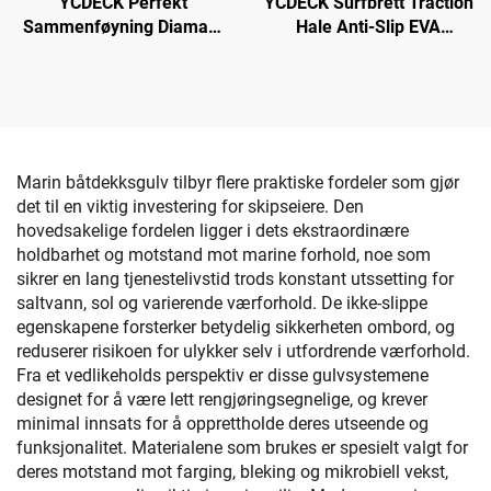
YCDECK Perfekt
YCDECK Surfbrett Traction
Sammenføyning Diamant
Hale Anti-Slip EVA
EVA Foam Båtdekk 6mm
Adhesjon Decks Grepe for
Tykk Anti-Slip Marin Gulv
Snowboarding SUP
Mat med 3M sterkt selv-
Longboard
Adhesiv
Marin båtdekksgulv tilbyr flere praktiske fordeler som gjør
det til en viktig investering for skipseiere. Den
hovedsakelige fordelen ligger i dets ekstraordinære
holdbarhet og motstand mot marine forhold, noe som
sikrer en lang tjenestelivstid trods konstant utssetting for
saltvann, sol og varierende værforhold. De ikke-slippe
egenskapene forsterker betydelig sikkerheten ombord, og
reduserer risikoen for ulykker selv i utfordrende værforhold.
Fra et vedlikeholds perspektiv er disse gulvsystemene
designet for å være lett rengjøringsegnelige, og krever
minimal innsats for å opprettholde deres utseende og
funksjonalitet. Materialene som brukes er spesielt valgt for
deres motstand mot farging, bleking og mikrobiell vekst,