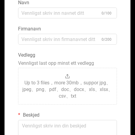
Navn
0/100
Firmanavn
0/200
Vedlegg
Vennligst last opp minst ett vedlegg
Up to 3 files，more 30mb，suppor jpg、
jpeg、png、pdf、doc、docx、xls、xlsx、
csv、txt
Beskjed