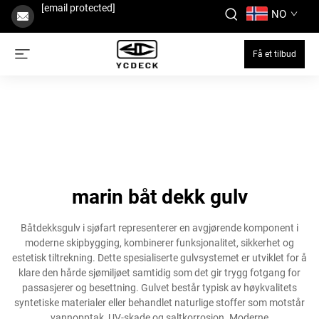
[email protected]
NO
Få et tilbud
marin båt dekk gulv
Båtdekksgulv i sjøfart representerer en avgjørende komponent i
moderne skipbygging, kombinerer funksjonalitet, sikkerhet og
estetisk tiltrekning. Dette spesialiserte gulvsystemet er utviklet for å
klare den hårde sjømiljøet samtidig som det gir trygg fotgang for
passasjerer og besettning. Gulvet består typisk av høykvalitets
syntetiske materialer eller behandlet naturlige stoffer som motstår
vannopptak, UV-skade og saltkorrosjon. Moderne