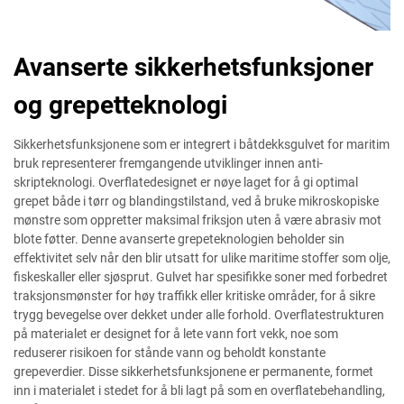
Avanserte sikkerhetsfunksjoner
og grepetteknologi
Sikkerhetsfunksjonene som er integrert i båtdekksgulvet for maritim
bruk representerer fremgangende utviklinger innen anti-
skripteknologi. Overflatedesignet er nøye laget for å gi optimal
grepet både i tørr og blandingstilstand, ved å bruke mikroskopiske
mønstre som oppretter maksimal friksjon uten å være abrasiv mot
blote føtter. Denne avanserte grepeteknologien beholder sin
effektivitet selv når den blir utsatt for ulike maritime stoffer som olje,
fiskeskaller eller sjøsprut. Gulvet har spesifikke soner med forbedret
traksjonsmønster for høy traffikk eller kritiske områder, for å sikre
trygg bevegelse over dekket under alle forhold. Overflatestrukturen
på materialet er designet for å lete vann fort vekk, noe som
reduserer risikoen for stånde vann og beholdt konstante
grepeverdier. Disse sikkerhetsfunksjonene er permanente, formet
inn i materialet i stedet for å bli lagt på som en overflatebehandling,