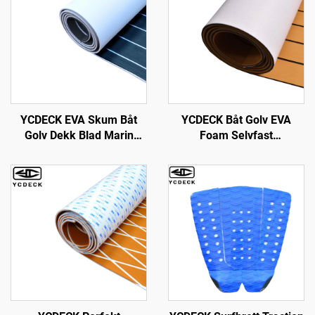
YCDECK EVA Skum Båt
YCDECK Båt Golv EVA
Golv Dekk Blad Marin
Foam Selvfast
Matte Ikke-Slip og
96''x45.6''/36''/21.6''/16.8''
Selvklebende Golv for
Falsk Tek Marine Båt
Motorbåt RV Jakt Kayak
Decksark for Motorbåt RV
Swimmingpool Havdekke
Yacht Kayak Swim
Pad
Platform