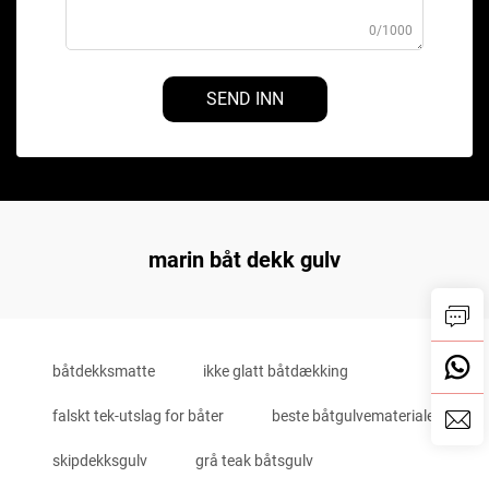
0/1000
SEND INN
marin båt dekk gulv
båtdekksmatte
ikke glatt båtdækking
falskt tek-utslag for båter
beste båtgulvemateriale
skipdekksgulv
grå teak båtsgulv