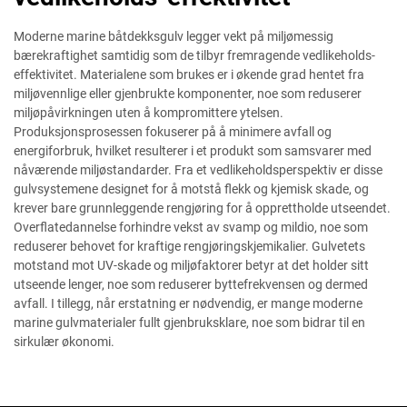
Moderne marine båtdekksgulv legger vekt på miljømessig
bærekraftighet samtidig som de tilbyr fremragende vedlikeholds-
effektivitet. Materialene som brukes er i økende grad hentet fra
miljøvennlige eller gjenbrukte komponenter, noe som reduserer
miljøpåvirkningen uten å kompromittere ytelsen.
Produksjonsprosessen fokuserer på å minimere avfall og
energiforbruk, hvilket resulterer i et produkt som samsvarer med
nåværende miljøstandarder. Fra et vedlikeholdsperspektiv er disse
gulvsystemene designet for å motstå flekk og kjemisk skade, og
krever bare grunnleggende rengjøring for å opprettholde utseendet.
Overflatedannelse forhindre vekst av svamp og mildio, noe som
reduserer behovet for kraftige rengjøringskjemikalier. Gulvetets
motstand mot UV-skade og miljøfaktorer betyr at det holder sitt
utseende lenger, noe som reduserer byttefrekvensen og dermed
avfall. I tillegg, når erstatning er nødvendig, er mange moderne
marine gulvmaterialer fullt gjenbruksklare, noe som bidrar til en
sirkulær økonomi.