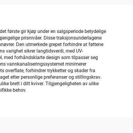
 det første gir kjøp under en salgsperiode betydelige
gjengelige prisnivåer. Disse traksjonsunderlagene
anøvrer. Den utmerkede grepet forhindre at føttene
ens varighet sikrer langtidsverdi, med UV-
kel, med forhåndsklarte design som tilpasser seg
 mens vannkanaliseringssystemet minimerer
s overflate, forhindrer trykketter og skader fra
get etter personlige preferanser og stillingskrav.
ke brett i ditt kviver. Tilgjengeligheten av ulike
ifikke behov.