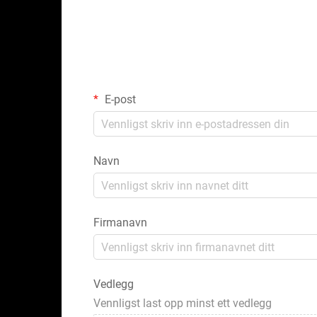
E-post
Navn
Firmanavn
Vedlegg
Vennligst last opp minst ett vedlegg