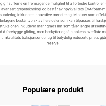
gir surferne en fremragende mulighet til å forbedre kontrollen
ed avansert grepeteknologi og består av høykvalitets EVA-foam-m
sunderlag inkluderer innovative mønstre og teksturer som effekti
nderlagene består typisk av flere deler som kan tilpasses til forsk
struksjonen inkluderer maringrads lim som tåler lengre utssetting
d å forebygge gliding, men beskytter også plankens overflate mot 
mkvalitets traksjonsunderlag til betydelig reduserte priser, gjør de
reserve.
Populære produkt