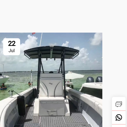
22
2
Jul
Ju