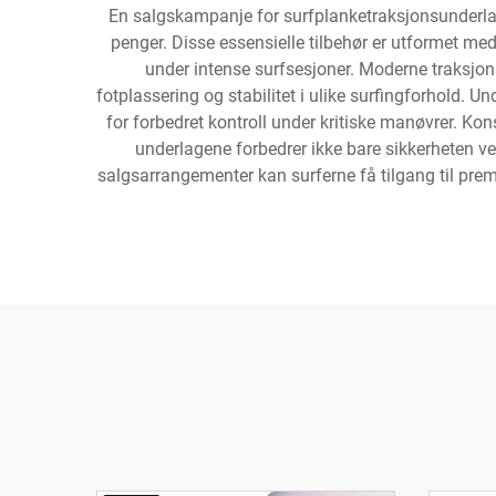
En salgskampanje for surfplanketraksjonsunderlag 
penger. Disse essensielle tilbehør er utformet m
under intense surfsesjoner. Moderne traksjon
fotplassering og stabilitet i ulike surfingforhold. U
for forbedret kontroll under kritiske manøvrer. Kon
underlagene forbedrer ikke bare sikkerheten ve
salgsarrangementer kan surferne få tilgang til premiu