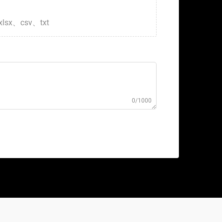
xlsx、csv、txt
0/1000