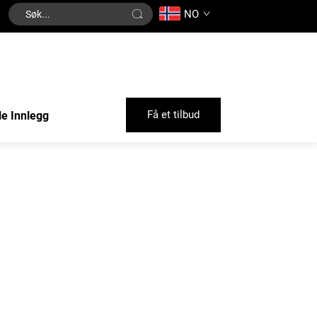
NO
Få et tilbud
le Innlegg