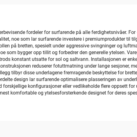
i-Slip Marin Golv
Matte
verbevisende fordeler for surfarende på alle ferdighetsnivåer. For
et, noe som lar surfarende investere i premiumprodukter til til
ollen på bretten, spesielt under aggressive svingninger og luftm
noe som bygger opp tillit og forbedrer den generelle ytelsen. Var
trods konstant utsatte for sol og saltvann. Installasjonen er en
ke konstruksjonen reduserer fotuttmatning under lange sesjoner,
llegg tilbyr disse underlagene fremragende beskyttelse for brettet
erdelte design lar surfarende optimalisere plasseringen av underla
rskjellige konfigurasjoner eller vedlikeholde flere oppsett for uli
 mest komfortable og ytelsesforsterkende designet for deres spes