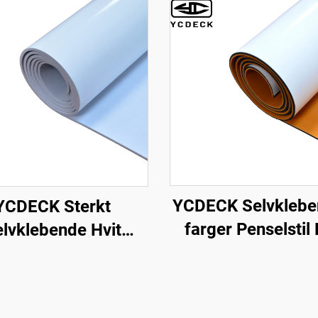
YCDECK Selvklebe
YCDECK Sterkt
farger Penselstil
lvklebende Hvit
Skum Matte egnet
seloverflate EVA
CNC Ruting
kum Båt Decks
erflate 5mm Tykk