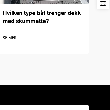
Hvilken type båt trenger dekk
De 
med skummatte?
EVA
for
SE MER
SE 