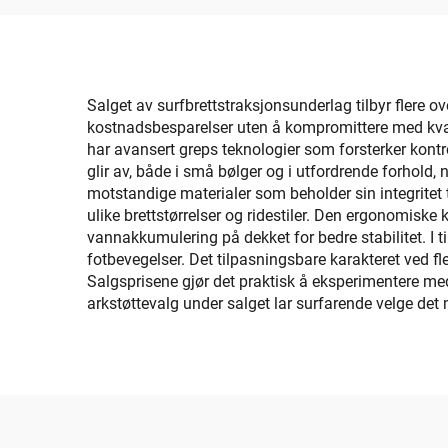
Ant
RV
Salget av surfbrettstraksjonsunderlag tilbyr flere o
kostnadsbesparelser uten å kompromittere med kvalit
har avansert greps teknologier som forsterker kontr
glir av, både i små bølger og i utfordrende forhold, 
motstandige materialer som beholder sin integritet 
ulike brettstørrelser og ridestiler. Den ergonomis
vannakkumulering på dekket for bedre stabilitet. I ti
fotbevegelser. Det tilpasningsbare karakteret ved fl
Salgsprisene gjør det praktisk å eksperimentere med fo
arkstøttevalg under salget lar surfarende velge det