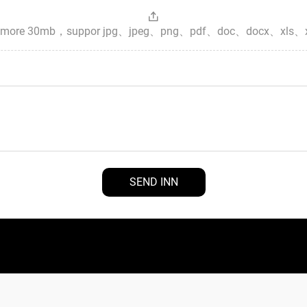
es，more 30mb，suppor jpg、jpeg、png、pdf、doc、docx、xls、
SEND INN