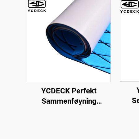
YCDECK Perfekt
Se
Sammenføyning
Pen
Diamant EVA Foam
S
Marin Carpet for
Ov
Motorbåt Yacht Kayak