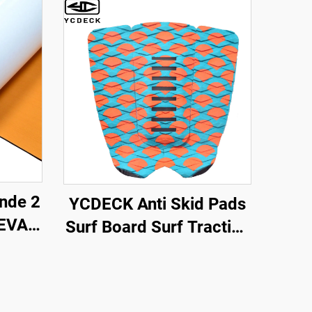
nde 2
YCDECK Anti Skid Pads
 EVA
Surf Board Surf Traction
 for
Pad