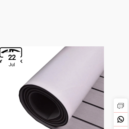
22
2
Jul
Ju