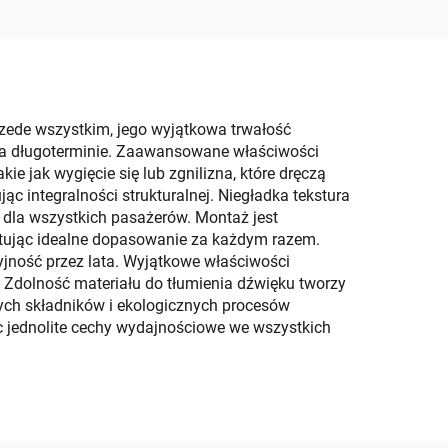
iowym
mysłu
Przede wszystkim, jego wyjątkowa trwałość
na długoterminie. Zaawansowane właściwości
e jak wygięcie się lub zgnilizna, które dręczą
ąc integralności strukturalnej. Niegładka tekstura
 dla wszystkich pasażerów. Montaż jest
antując idealne dopasowanie za każdym razem.
yjność przez lata. Wyjątkowe właściwości
 Zdolność materiału do tłumienia dźwięku tworzy
ych składników i ekologicznych procesów
c jednolite cechy wydajnościowe we wszystkich