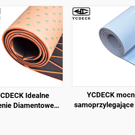
YCDECK mocn
CDECK Idealne
samoprzylegające 
enie Diamentowego
pociągnięte pian
kładanego Foamu
EVA pokład stat
 Łącznik Nonskid
grubości 5 mm