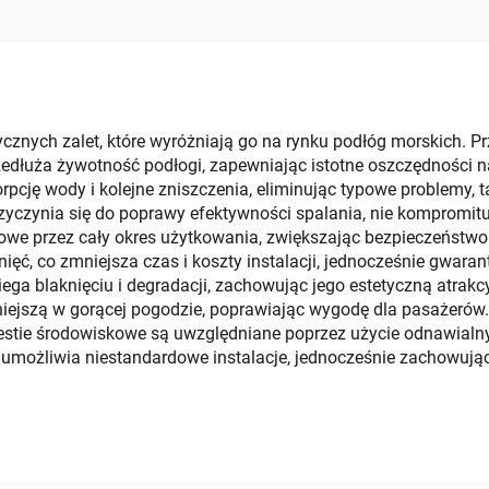
Mat dla Jachtu,
przeciwpodrapin
otorówki, Łodzi
podłożeｍ dla prze
kiej, Surfa, Kajaka
morskiego
tycznych zalet, które wyróżniają go na rynku podłóg morskich. 
edłuża żywotność podłogi, zapewniając istotne oszczędności 
cję wody i kolejne zniszczenia, eliminując typowe problemy, taki
rzyczynia się do poprawy efektywności spalania, nie kompromituj
gowe przez cały okres użytkowania, zwiększając bezpieczeństwo
ięć, co zmniejsza czas i koszty instalacji, jednocześnie gwar
ga blaknięciu i degradacji, zachowując jego estetyczną atrakc
niejszą w gorącej pogodzie, poprawiając wygodę dla pasażerów.
estie środowiskowe są uwzględniane poprzez użycie odnawialn
e umożliwia niestandardowe instalacje, jednocześnie zachowują