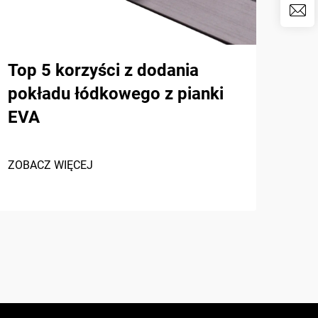
Top 5 korzyści z dodania
Naj
pokładu łódkowego z pianki
ant
EVA
pia
rok
ZOBACZ WIĘCEJ
ZOBA