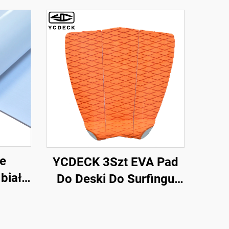
e
YCDECK 3Szt EVA Pad
białe
Do Deski Do Surfingu
kowe
SUP Skimboard
ku o
 z