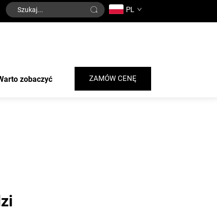
PL
ZAMÓW CENĘ
Warto zobaczyć
zi