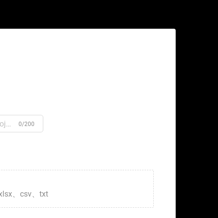
0/200
xlsx、csv、txt