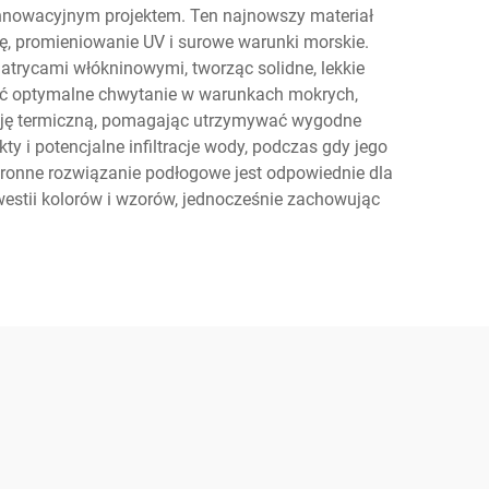
z innowacyjnym projektem. Ten najnowszy materiał
ę, promieniowanie UV i surowe warunki morskie.
rycami włókninowymi, tworząc solidne, lekkie
wnić optymalne chwytanie w warunkach mokrych,
ację termiczną, pomagając utrzymywać wygodne
i potencjalne infiltracje wody, podczas gdy jego
tronne rozwiązanie podłogowe jest odpowiednie dla
westii kolorów i wzorów, jednocześnie zachowując