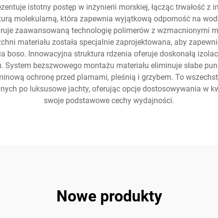
zentuje istotny postęp w inżynierii morskiej, łącząc trwałość 
turą molekularną, która zapewnia wyjątkową odporność na wod
egruje zaawansowaną technologię polimerów z wzmacnionymi mat
rzchni materiału została specjalnie zaprojektowana, aby zape
a boso. Innowacyjna struktura rdzenia oferuje doskonałą izol
 System bezszwowego montażu materiału eliminuje słabe punkty 
minową ochronę przed plamami, pleśnią i grzybem. To wszechs
jnych po luksusowe jachty, oferując opcje dostosowywania w k
swoje podstawowe cechy wydajności.
Nowe produkty