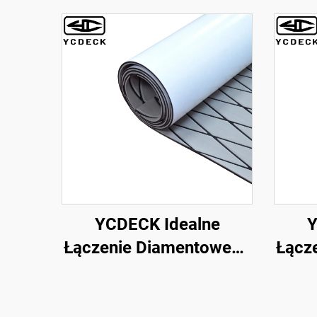
YCDECK Idealne
Y
Łączenie Diamentowego
Łącz
Pianki EVA Marine
Wy
Arkusza Na Decksie
EVA