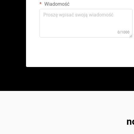
Wiadomość
0/1000
n