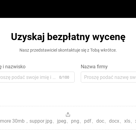
Uzyskaj bezpłatny wycenę
Nasz przedstawiciel skontaktuje się z Tobą wkrótce.
ę i nazwisko
Nazwa firmy
0/100
es，more 30mb，suppor jpg、jpeg、png、pdf、doc、docx、xls、