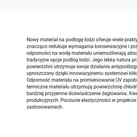
Statku Anty-Zsuwowy
Mat Dla Motorówek,
M
Jachtów, Panelu
Rybac
Sterowego, Podłogi W
Naczepie
Nowy materiał na podłogę łodzi oferuje wiele prak
znacząco redukuje wymagania konserwacyjne i prz
odporności na wodę materiału uniemożliwiają absorp
tradycyjne opcje podłóg łodzi. Jego lekka natura p
powierzchni utrzymuje swoje działanie antypośliz
uproszczony dzięki innowacyjnemu systemowi klikn
Odporność materiału na promieniowanie UV zapobie
termiczne materiału utrzymują powierzchnię chłod
bardziej przyjemne doświadczenie żeglowania. Kw
produkcyjnych. Poczucie elastyczności w projekci
zastosowaniach.