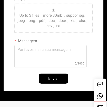
Up to 3 files，more 30mb，suppor jpg、
jpeg、png、pdf、doc、docx、xls、xlsx、
csv、txt
Mensagem
0/1000
Enviar