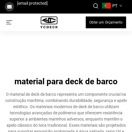
[email protected]
PT
Obter um Orçamento
material para deck de barco
O material de deck de barco representa um componente crucial na
construção marítima, combinando durabilidade, segurança e apelo
estético. Os materiais modernos de deck de barco utilizam
tecnologias avançadas de polímeros que oferecem resistência
superior a ambientes marinhos adversos, enquanto mantêm o
apelo clássico do teca tradicional. Esses materiais são projetados
para suportar exposição prolongada à água salgada, raios UV e