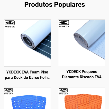
Produtos Populares
YCDECK Pequeno
YCDECK EVA Foam Piso
Diamante Riscado EVA
para Deck de Barco Folha
Foam Deck de Barco Anti-
Antiderrapante e Auto-
Derrapante Padrão Branco
Adesiva para Barco a
com Auto-Adesivo
Motor, RV, Iate, Caiaque,
Piscina e Deck Marinho