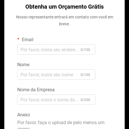
Obtenha um Orçamento Grátis
Nosso representante entrará em contato com você em
breve.
Email
0/100
Nome
0/100
Nome da Empresa
0/200
Anexo
Por favor, faça o upload de pelo menos um
anexo