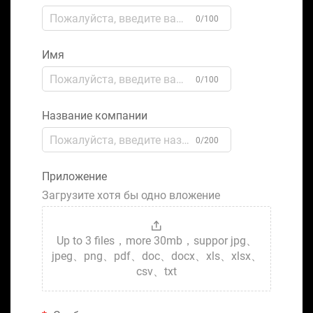
0/100
Имя
0/100
Название компании
0/200
Приложение
Загрузите хотя бы одно вложение
Up to 3 files，more 30mb，suppor jpg、
jpeg、png、pdf、doc、docx、xls、xlsx、
csv、txt