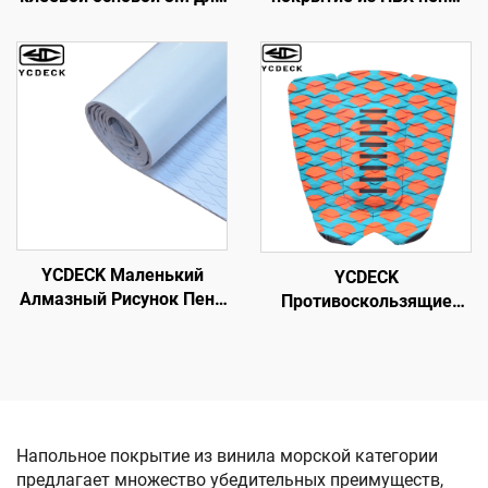
лодочных полов,
для лодок Лист
морское
имитации тика Морской
самоклеющееся
коврик Морской ковёр
покрытие
Холодильные крышки
96''x45.6''/36''/21.6''/16.8''/7.2'',
Антискользящее
имитация дуба для
самоклеющееся
рыбацких лодок,
напольное покрытие для
катеров, РВ, яхт, каяков,
плоскодонных лодок и
сurf-досок
яхт
YCDECK Маленький
YCDECK
Алмазный Рисунок Пена
Противоскользящие
EVA Противоскользящая
Накладки для Surf
Подушка для Лодочного
Board'a с
Настила Белого Цвета с
Противоскользящим
Самоклеящейся
Покрытием
Подложкой
Напольное покрытие из винила морской категории
предлагает множество убедительных преимуществ,