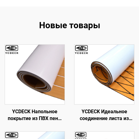
Новые товары
YCDECK Напольное
YCDECK Идеальное
покрытие из ПВХ пены
соединение листа из
для лодок Лист
пены EVA с
имитации тика Морской
ромбовидными
коврик Морской ковёр
канавками для палубы