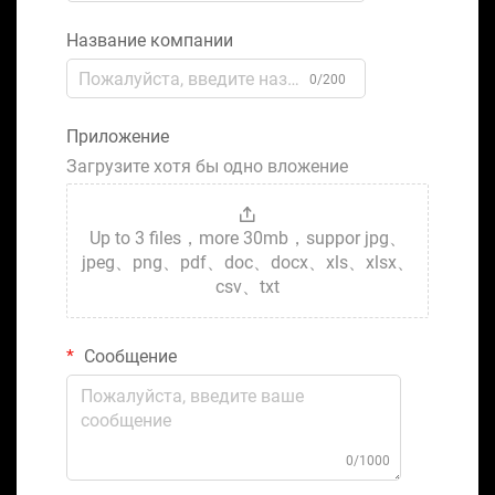
Название компании
0/200
Приложение
Загрузите хотя бы одно вложение
Up to 3 files，more 30mb，suppor jpg、
jpeg、png、pdf、doc、docx、xls、xlsx、
csv、txt
Сообщение
0/1000