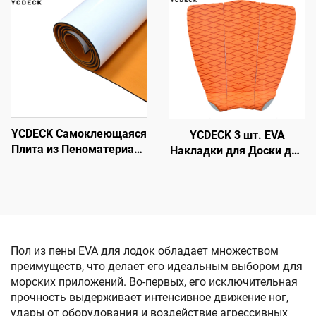
Холодильные крышки
лодки, катамарана, RV,
Антискользящее
яхты, бассейна,
самоклеющееся
скейтборда, ступени
напольное покрытие для
плоскодонных лодок и
яхт
YCDECK Самоклеющаяся
YCDECK 3 шт. EVA
Плита из Пеноматериала
Накладки для Доски для
EVA в Два Цвета,
Серфинга, SUP,
Подходящая для CNC
Skimboard
Обработки
Пол из пены EVA для лодок обладает множеством
преимуществ, что делает его идеальным выбором для
морских приложений. Во-первых, его исключительная
прочность выдерживает интенсивное движение ног,
удары от оборудования и воздействие агрессивных