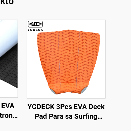
kto
 EVA
YCDECK 3Pcs EVA Deck
trong
Pad Para sa Surfing
nskid
board SUP Skimboard