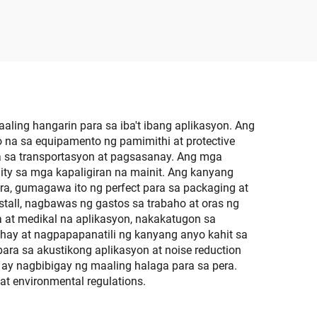
ard
Slip
ble
ing hangarin para sa iba't ibang aplikasyon. Ang
 na sa equipamento ng pamimithi at protective
a sa transportasyon at pagsasanay. Ang mga
lity sa mga kapaligiran na mainit. Ang kanyang
a, gumagawa ito ng perfect para sa packaging at
stall, nagbawas ng gastos sa trabaho at oras ng
a at medikal na aplikasyon, nakakatugon sa
uhay at nagpapapanatili ng kanyang anyo kahit sa
a sa akustikong aplikasyon at noise reduction
ay nagbibigay ng maaling halaga para sa pera.
 at environmental regulations.