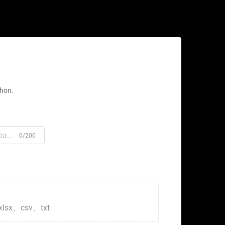
ahon.
0/200
xlsx、csv、txt