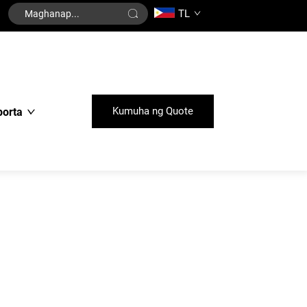
TL
Kumuha ng Quote
porta