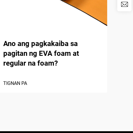
Ano ang pagkakaiba sa
Na
pagitan ng EVA foam at
ng 
regular na foam?
Ban
TIGNAN PA
TIGN