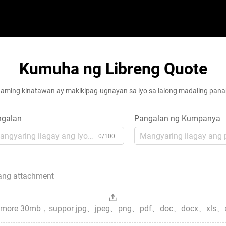
Kumuha ng Libreng Quote
aming kinatawan ay makikipag-ugnayan sa iyo sa lalong madaling pan
ngalan
Pangalan ng Kumpanya
0/100
sang attachment
es，more 30mb，suppor jpg、jpeg、png、pdf、doc、docx、xls、