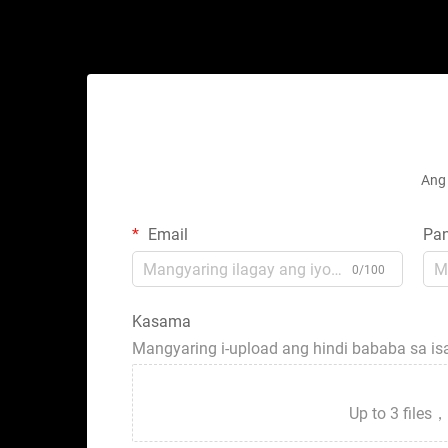
Ang 
Email
Pa
0/100
Kasama
Mangyaring i-upload ang hindi bababa sa i
Up to 3 fil