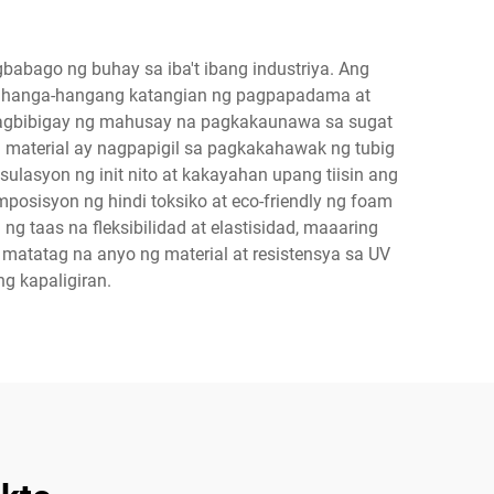
abago ng buhay sa iba't ibang industriya. Ang
g kahanga-hangang katangian ng pagpapadama at
y nagbibigay ng mahusay na pagkakaunawa sa sugat
ng material ay nagpapigil sa pagkakahawak ng tubig
ulasyon ng init nito at kakayahan upang tiisin ang
osisyon ng hindi toksiko at eco-friendly ng foam
 taas na fleksibilidad at elastisidad, maaaring
matatag na anyo ng material at resistensya sa UV
g kapaligiran.