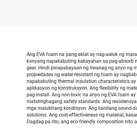
Slip 
Decking Sheet Non-Slip
Kulay
Mat para sa Jon Motor
Boats Yacht Helm Pad
RV Floor
Ang EVA foam na pang-aklat ay nag-aalok ng mara
kanyang napakabuting kakayahan sa pag-absorb ng 
gear. Hindi pinapabayaan ng liwanag ng anyo ng 
propiedades ng water-resistant ng foam ay nagbaba
napakabuting thermal insulation characteristics 
aplikasyon ng konstruksyon. Ang flexibility ng mat
pag-install. Ang non-toxic na anyo ng EVA foam ay
matalinghagang safety standards. Ang resistensya
mga malubhang kondisyon. Ang kanilang sound-dam
solutions. Ang cost-effectiveness ng material, 
Dagdag pa rito, ang eco-friendly composition nito 