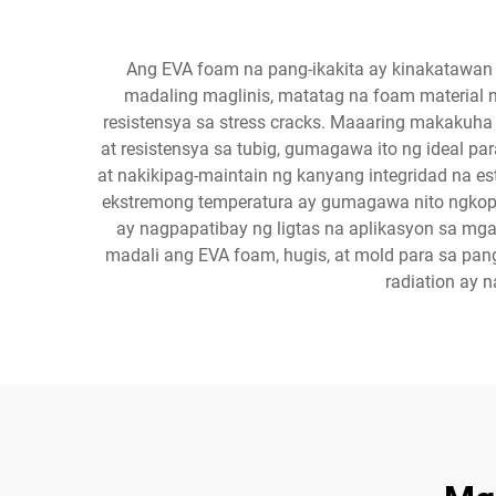
Ang EVA foam na pang-ikakita ay kinakatawan 
madaling maglinis, matatag na foam material 
resistensya sa stress cracks. Maaaring makakuha
at resistensya sa tubig, gumagawa ito ng ideal pa
at nakikipag-maintain ng kanyang integridad na es
ekstremong temperatura ay gumagawa nito ngkop i
ay nagpapatibay ng ligtas na aplikasyon sa mga
madali ang EVA foam, hugis, at mold para sa pan
radiation ay 