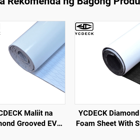
a Rekomenda ng Bagong Produ
CDECK Maliit na
YCDECK Diamond
mond Grooved EVA
Foam Sheet With S
Boat Decking Anti-
Self-Adhesive No