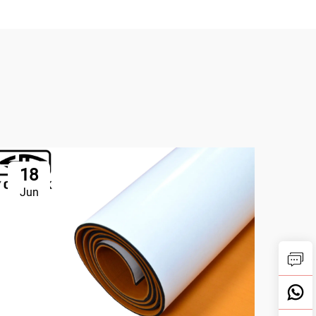
18
2
Jun
Ju