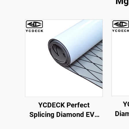
Mg
Y
YCDECK Perfect
Dia
Splicing Diamond EVA
Foam 
Foam Marine Boat