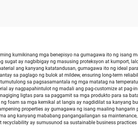
Traction Pad Puting
Pad DIY Surfbo
 May Self-Adhesive
Traction Pad Non-
Grip Mat Trimma
Sheet
ming kumikinang mga benepisyo na gumagawa ito ng isang maal
sugat ay nagbibigay ng masusing proteksyon at kumport, lalo
material ang kanyang katatandusan, gumagawa ito ng ideal par
ntay sa paglago ng bulok at mildew, ensuring long-term reliabi
ay tumutulong sa pagsasamantala ng mga matatag na temperatur
erial ay nagpapahintulot ng madali ang pag-customize at pag-in
 nagiging ligtas para sa paggamit sa mga produkto para sa bat
 ng foam sa mga kemikal at langis ay nagdidilat sa kanyang b
pening properties ay gumagawa ng isang maaling hangarin par
kasama ang kanyang mababang pangangailangan sa maintenance, 
at recyclability ay sumusunod sa sustainable business practices