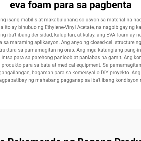
eva foam para sa pagbenta
ng isang mabilis at makabuluhang solusyon sa material na nagb
na ito ay binubuo ng Ethylene-Vinyl Acetate, na nagbibigay n
 ng iba't ibang densidad, kalupitan, at kulay, ang EVA foam a
ra sa maraming aplikasyon. Ang anyo ng closed-cell structure 
truktura sa pamamagitan ng oras. Ang mga katangiang pang-ins
ntsa para sa parehong panloob at panlabas na gamit. Ang komp
 produkto para sa bata at medical equipment. Sa pamamagitan ng
gangailangan, bagaman para sa komersyal o DIY proyekto. Ang 
nagpapatibay ng mahabang pagganap sa iba't ibang kondisyon n