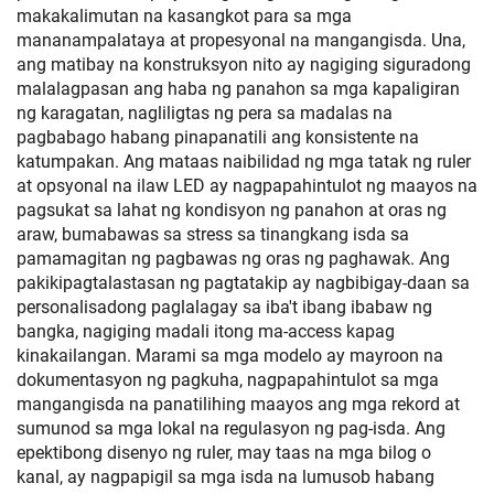
makakalimutan na kasangkot para sa mga
mananampalataya at propesyonal na mangangisda. Una,
ang matibay na konstruksyon nito ay nagiging siguradong
malalagpasan ang haba ng panahon sa mga kapaligiran
ng karagatan, nagliligtas ng pera sa madalas na
pagbabago habang pinapanatili ang konsistente na
katumpakan. Ang mataas naibilidad ng mga tatak ng ruler
at opsyonal na ilaw LED ay nagpapahintulot ng maayos na
pagsukat sa lahat ng kondisyon ng panahon at oras ng
araw, bumabawas sa stress sa tinangkang isda sa
pamamagitan ng pagbawas ng oras ng paghawak. Ang
pakikipagtalastasan ng pagtatakip ay nagbibigay-daan sa
personalisadong paglalagay sa iba't ibang ibabaw ng
bangka, nagiging madali itong ma-access kapag
kinakailangan. Marami sa mga modelo ay mayroon na
dokumentasyon ng pagkuha, nagpapahintulot sa mga
mangangisda na panatilihing maayos ang mga rekord at
sumunod sa mga lokal na regulasyon ng pag-isda. Ang
epektibong disenyo ng ruler, may taas na mga bilog o
kanal, ay nagpapigil sa mga isda na lumusob habang