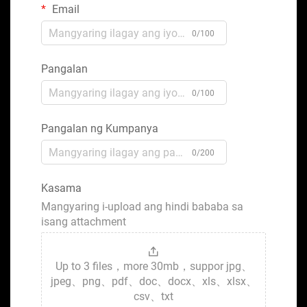
Email
0/100
Pangalan
0/100
Pangalan ng Kumpanya
0/200
Kasama
Mangyaring i-upload ang hindi bababa sa
isang attachment
Up to 3 files，more 30mb，suppor jpg、
jpeg、png、pdf、doc、docx、xls、xlsx、
csv、txt