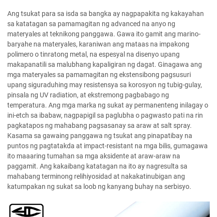
Ang tsukat para sa isda sa bangka ay nagpapakita ng kakayahan
sa katatagan sa pamamagitan ng advanced na anyo ng
materyales at teknikong panggawa. Gawa ito gamit ang marino-
baryahe na materyales, karaniwan ang mataas na impakong
polimero o tinratong metal, na espesyal na disenyo upang
makapanatili sa malubhang kapaligiran ng dagat. Ginagawa ang
mga materyales sa pamamagitan ng ekstensibong pagsusuri
upang siguraduhing may resistensya sa korosyon ng tubig-gulay,
pinsala ng UV radiation, at ekstremong pagbabago ng
temperatura. Ang mga marka ng sukat ay permanenteng inilagay o
ini-etch sa ibabaw, nagpapigil sa paglubha o pagwasto pati na rin
pagkatapos ng mahabang pagsasanay sa araw at salt spray.
Kasama sa gawaing panggawa ng tsukat ang pinapatibay na
puntos ng pagtatakda at impact-resistant na mga bilis, gumagawa
ito maaaring tumahan sa mga aksidente at araw-araw na
paggamit. Ang kakaibang katatagan na ito ay nagresulta sa
mahabang terminong relihiyosidad at nakakatinubigan ang
katumpakan ng sukat sa loob ng kanyang buhay na serbisyo.