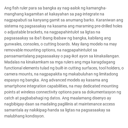
Ang fish ruler para sa bangka ay nag-aalok ng kamangha-
manghang kagamitan at kakayahan sa pag-integrate na
nagpapabuti sa kanyang gamit sa anumang barko. Karaniwan ang
sistema ng pagsasakay na kasama ang maraming pre-drilled holes
o adjustable brackets, na nagpapahintulot sa ligtas na
pagsasaakay sa iba't ibang ibabaw ng bangka, kabilang ang
gunwales, consoles, o cutting boards. May ilang modelo na may
removable mounting options, na nagpapahintulot sa
pansamantalang pagsasaakay o pag-ikot ayon sa kinakailangan.
Madalas na kinakamkam sa mga rulers ang mga karagdagang
functional elements tulad ng built-in cutting surfaces, tool holders, o
camera mounts, na nagpapakita ng makabuluhan ng limitadong
espasyo ng bangka. Ang advanced models ay kasama ang
smartphone integration capabilities, na may dedicated mounting
points at wireless connectivity options para sa dokumentasyon ng
catch at pagbabahagi ng datos. Ang maalamang disenyo ay
nagbibigay-daan sa madaling paglilinis at maintenance access
samantala ay nakikipag-handa sa ligtas na pagsasaakay sa
malubhang kondisyon.