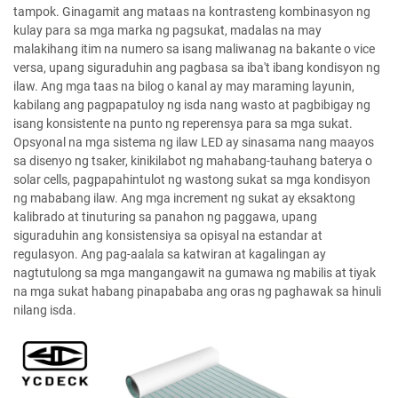
tampok. Ginagamit ang mataas na kontrasteng kombinasyon ng
kulay para sa mga marka ng pagsukat, madalas na may
malakihang itim na numero sa isang maliwanag na bakante o vice
versa, upang siguraduhin ang pagbasa sa iba't ibang kondisyon ng
ilaw. Ang mga taas na bilog o kanal ay may maraming layunin,
kabilang ang pagpapatuloy ng isda nang wasto at pagbibigay ng
isang konsistente na punto ng reperensya para sa mga sukat.
Opsyonal na mga sistema ng ilaw LED ay sinasama nang maayos
sa disenyo ng tsaker, kinikilabot ng mahabang-tauhang baterya o
solar cells, pagpapahintulot ng wastong sukat sa mga kondisyon
ng mababang ilaw. Ang mga increment ng sukat ay eksaktong
kalibrado at tinuturing sa panahon ng paggawa, upang
siguraduhin ang konsistensiya sa opisyal na estandar at
regulasyon. Ang pag-aalala sa katwiran at kagalingan ay
nagtutulong sa mga mangangawit na gumawa ng mabilis at tiyak
na mga sukat habang pinapababa ang oras ng paghawak sa hinuli
nilang isda.