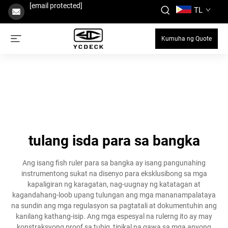
[email protected]
TL
Kumuha ng Quote
tulang isda para sa bangka
Ang isang fish ruler para sa bangka ay isang pangunahing
instrumentong sukat na disenyo para eksklusibong sa mga
kapaligiran ng karagatan, nag-uugnay ng katatagan at
kagandahang-loob upang tulungan ang mga mananampalataya
na sundin ang mga regulasyon sa pagtatali at dokumentuhin ang
kanilang kathang-isip. Ang mga espesyal na rulerng ito ay may
konstraksyong proof sa tubig, tipikal na gawa sa mga anyong