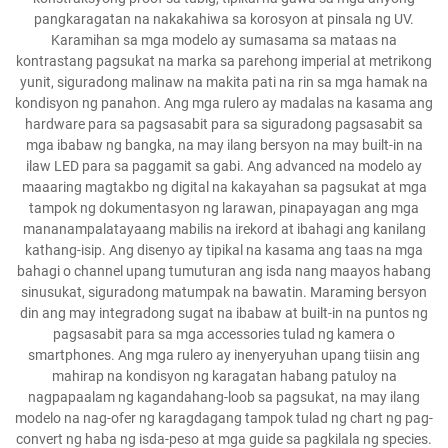
pangkaragatan na nakakahiwa sa korosyon at pinsala ng UV.
Karamihan sa mga modelo ay sumasama sa mataas na
kontrastang pagsukat na marka sa parehong imperial at metrikong
yunit, siguradong malinaw na makita pati na rin sa mga hamak na
kondisyon ng panahon. Ang mga rulero ay madalas na kasama ang
hardware para sa pagsasabit para sa siguradong pagsasabit sa
mga ibabaw ng bangka, na may ilang bersyon na may built-in na
ilaw LED para sa paggamit sa gabi. Ang advanced na modelo ay
maaaring magtakbo ng digital na kakayahan sa pagsukat at mga
tampok ng dokumentasyon ng larawan, pinapayagan ang mga
mananampalatayaang mabilis na irekord at ibahagi ang kanilang
kathang-isip. Ang disenyo ay tipikal na kasama ang taas na mga
bahagi o channel upang tumuturan ang isda nang maayos habang
sinusukat, siguradong matumpak na bawatin. Maraming bersyon
din ang may integradong sugat na ibabaw at built-in na puntos ng
pagsasabit para sa mga accessories tulad ng kamera o
smartphones. Ang mga rulero ay inenyeryuhan upang tiisin ang
mahirap na kondisyon ng karagatan habang patuloy na
nagpapaalam ng kagandahang-loob sa pagsukat, na may ilang
modelo na nag-ofer ng karagdagang tampok tulad ng chart ng pag-
convert ng haba ng isda-peso at mga guide sa pagkilala ng species.