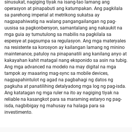
sinusukat, nagiging tiyak na isang-tao lamang ang
operasyon at pinapabuti ang katumpakan. Ang pagkilala
sa parehong imperial at metrikong sukatsa ay
nagpapahiwatig na walang pangangailangan ng pag-
uusisa sa pagkonbersyon, samantalang ang nakaukit na
mga guia ay tumutulong sa mabilis na pagkilala sa
espesye at pagsumpa sa regulasyon. Ang mga materyales
na resistente sa korosyon ay kailangan lamang ng minino
maintenance, patuloy na pinapanatili ang kanilang anyo at
kakayahan kahit matagal nang eksponido sa asin na tubig.
Ang mga advanced na modelo na may digital na mga
tampok ay maaaring mag-sync sa mobile devices,
nagpapahintulot ng agad na pagbahagi ng datos ng
pagkuha at panatilihing detalyadong mga log ng pag-isda.
Ang katatagan ng mga ruler na ito ay nagiging tiyak na
reliable na kasangkot para sa maraming estaryo ng pag-
isda, nagbibigay ng mahusay na halaga para sa
investimento.