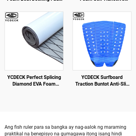
Teak Marine Flooring Boat
96''x45.6''\/36''\/21.6''\/16.8''
Mat Boat Carpet Sheet
Faux Teak Marine Boat
para sa Jon Boats Swim
Decking Sheet para sa
Platform Helm Pad RV
Motorboat RV Yacht Kayak
Floor
Swim Platform
YCDECK Perfect Splicing
YCDECK Surfboard
Diamond EVA Foam
Traction Buntot Anti-Slip
Marine Boat Decking
EVA Adhesion Deck Grip
Sheet Non-Slip Mat para
para sa Snowboarding
sa Jon Motor Boats Yacht
SUP Longboard
Helm Pad RV Floor
Ang fish ruler para sa bangka ay nag-aalok ng maraming
praktikal na benepisyo na gumagawa itong isang hindi