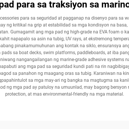
pad para sa traksiyon sa marin
essories para sa seguridad at pagganap na disenyo para sa wa
gay ng kritikal na grip at estabilidad sa mga kondisyon na ba
gatan. Gumagamit ang mga pad ng high-grade na EVA foam o kat
hit napapalo sa asin na tubig, UV rays, at ekstremong tempera
g habang pinakamumuhunan ang kontak na siklo, ensuransya a
 pads sa boat decks, swim platforms, paddleboards, at iba pa
iwang nangangailangan ng marine-grade adhesive systems na e
papabuti ang mga pad sa seguridad kundi pati na rin nagbibig
agod sa panahon ng maagang oras sa tubig. Karaniwan na ki
agpapahintulot sa mga may-ari ng bangka na magtugma sa kanila
 likod ng mga pad ay patuloy na umuunlad, may bagong bersyo
protection, at mas environmental-friendly na mga material.