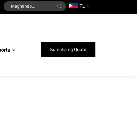
TL
Kumuha ng Quote
porta