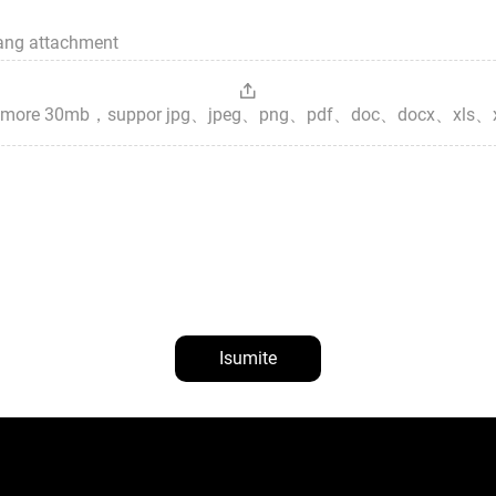
sang attachment
es，more 30mb，suppor jpg、jpeg、png、pdf、doc、docx、xls、
Isumite