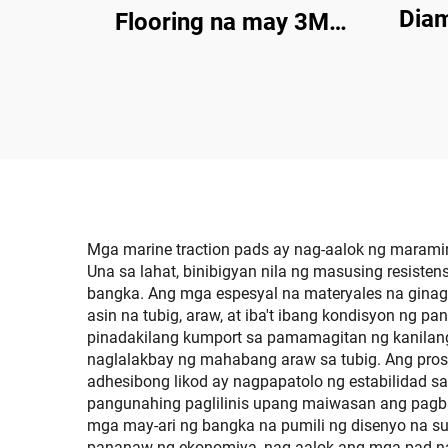
Dia
Flooring na may 3M
Foam 
Adhesive Backing
Slip 
Marine Self-Adhesive
Kulay
Decking
96''x45.6''\/36''\/21.6''\/16.8''\/7.2
Faux Teak Sheet para sa
Jon Boats Motorboat RV
Yacht Kayak Surfboard
Mga marine traction pads ay nag-aalok ng marami
Una sa lahat, binibigyan nila ng masusing resist
bangka. Ang mga espesyal na materyales na ginaga
asin na tubig, araw, at iba't ibang kondisyon ng
pinadakilang kumport sa pamamagitan ng kanilang
naglalakbay ng mahabang araw sa tubig. Ang pros
adhesibong likod ay nagpapatolo ng estabilidad
pangunahing paglilinis upang maiwasan ang pagba
mga may-ari ng bangka na pumili ng disenyo na 
pananaw ng ekonomiya, nag-aalok ang mga pad na