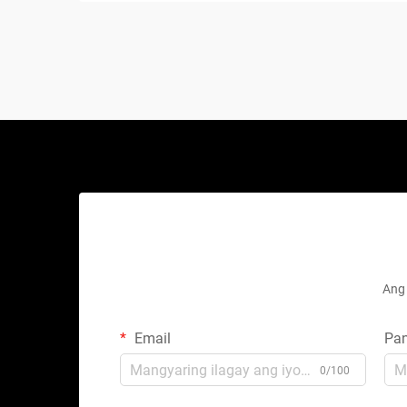
Ang 
Email
Pa
0/100