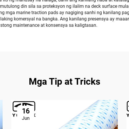
tulong din sila sa proteksyon ng ilalim na deck surface mula
mga marine traction pads ay nagiging sanhi ng kanilang pagig
alaking komersyal na bangka. Ang kanilang presensya ay maaa
tong maintenance at konsensya sa kaligtasan.
Mga Tip at Tricks
16
Jun