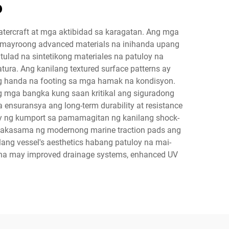
o
tercraft at mga aktibidad sa karagatan. Ang mga
sa, mayroong advanced materials na inihanda upang
ulad na sintetikong materiales na patuloy na
tura. Ang kanilang textured surface patterns ay
ng handa na footing sa mga hamak na kondisyon.
ng mga bangka kung saan kritikal ang siguradong
nsuransya ang long-term durability at resistance
ay ng kumport sa pamamagitan ng kanilang shock-
nakasama ng modernong marine traction pads ang
ng vessel's aesthetics habang patuloy na mai-
n na may improved drainage systems, enhanced UV