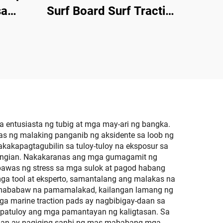
sa
Surf Board Surf Traction
g SUP
Pad
entusiasta ng tubig at mga may-ari ng bangka.
as ng malaking panganib ng aksidente sa loob ng
kakapagtagubilin sa tuloy-tuloy na eksposur sa
katangian. Nakakaranas ang mga gumagamit ng
bawas ng stress sa mga sulok at pagod habang
ga tool at eksperto, samantalang ang malakas na
a mababaw na pamamalakad, kailangan lamang ng
a marine traction pads ay nagbibigay-daan sa
apatuloy ang mga pamantayan ng kaligtasan. Sa
agan ay nagiging sanhi ng mas mababang mga