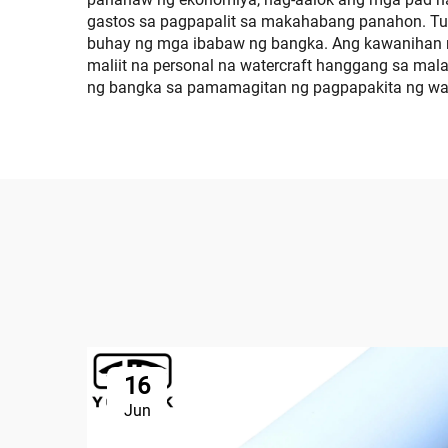
gastos sa pagpapalit sa makahabang panahon. Tumu
buhay ng mga ibabaw ng bangka. Ang kawanihan ng 
maliit na personal na watercraft hanggang sa mal
ng bangka sa pamamagitan ng pagpapakita ng was
16
Jun