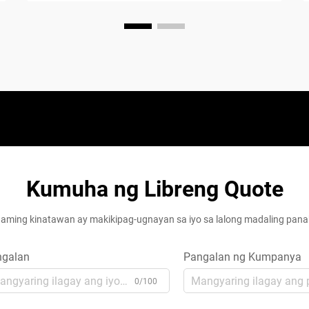
Kumuha ng Libreng Quote
aming kinatawan ay makikipag-ugnayan sa iyo sa lalong madaling pan
ngalan
Pangalan ng Kumpanya
0/100