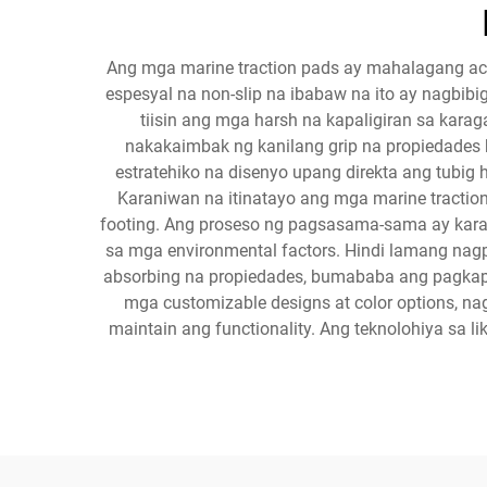
Ang mga marine traction pads ay mahalagang acc
espesyal na non-slip na ibabaw na ito ay nagbibi
tiisin ang mga harsh na kapaligiran sa kara
nakakaimbak ng kanilang grip na propiedades ka
estratehiko na disenyo upang direkta ang tubi
Karaniwan na itinatayo ang mga marine traction
footing. Ang proseso ng pagsasama-sama ay karan
sa mga environmental factors. Hindi lamang nag
absorbing na propiedades, bumababa ang pagkap
mga customizable designs at color options, n
maintain ang functionality. Ang teknolohiya sa