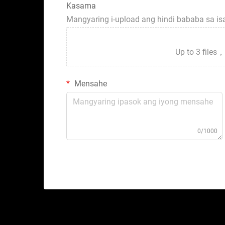
Kasama
Mangyaring i-upload ang hindi bababa sa i
Up to 3 fil
Mensahe
0/1000