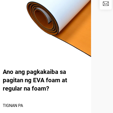
Ano ang pagkakaiba sa
Na
pagitan ng EVA foam at
ng 
regular na foam?
Ban
TIGNAN PA
TIGN