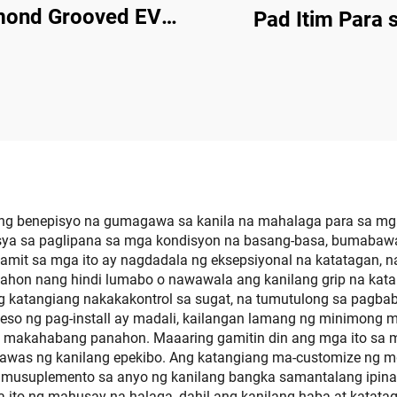
mond Grooved EVA
Pad Itim Para 
Boat Decking Anti-
Surfboard Surfin
Traction Pad Puting
Skimboard
 May Self-Adhesive
'',
ng benepisyo na gumagawa sa kanila na mahalaga para sa mga 
ensya sa paglipana sa mga kondisyon na basang-basa, bumabaw
mit sa mga ito ay nagdadala ng eksepsiyonal na katatagan, na
 panahon nang hindi lumabo o nawawala ang kanilang grip na 
 katangiang nakakakontrol sa sugat, na tumutulong sa pagba
eso ng pag-install ay madali, kailangan lamang ng minimong m
 sa makahabang panahon. Maaaring gamitin din ang mga ito s
was ng kanilang epekibo. Ang katangiang ma-customize ng mg
sumusuplemento sa anyo ng kanilang bangka samantalang ipin
 ito ng mahusay na halaga, dahil ang kanilang haba at katat