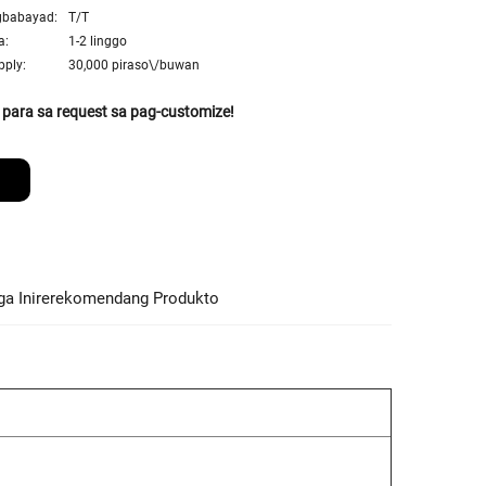
gbabayad:
T/T
a:
1-2 linggo
ply:
30,000 piraso\/buwan
 para sa request sa pag-customize!
a Inirerekomendang Produkto