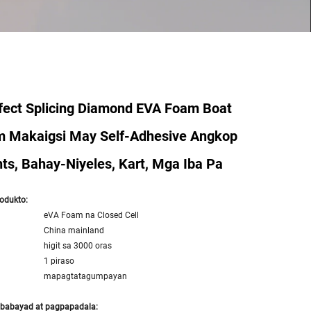
ect Splicing Diamond EVA Foam Boat
 Makaigsi May Self-Adhesive Angkop
ts, Bahay-Niyeles, Kart, Mga Iba Pa
odukto:
eVA Foam na Closed Cell
China mainland
higit sa 3000 oras
1 piraso
mapagtatagumpayan
gbabayad at pagpapadala: