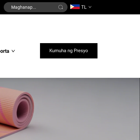
TL
Kumuha ng Presyo
orta