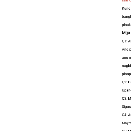
Isang
Kung 
bangk
pinak
Mga
Q1: 
Ang p
ang m
nagbi
pinop
Q2: P
Upang
Q3: 
Sigur
Q4: A
Mayro