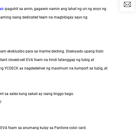
tak
ipaguhit sa amin, gagawin namin ang lahat ng uri ng anyo ng
naming isang dedicated team na magbibigay sayo ng
m eksklusibo para sa marine decking. Disenyado upang tiisin
ant closed-cell EVA foam na hindi tatanggap ng tubig at
 ng YCDECK ay nagdedeliver ng maximum na kumport sa tubig, at
 sa sales kung sakali ay isang linggo bago.
?
 EVA foam sa anumang kulay sa Pantone color card.