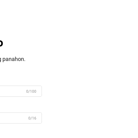
o
g panahon.
0/100
0/16