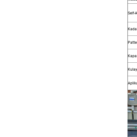
Self-
Kadak
Patte
Kapal
Kulay
Aplik