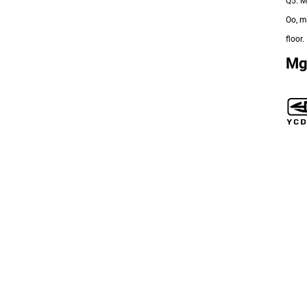
Q5: M
Oo, m
floor.
Mg