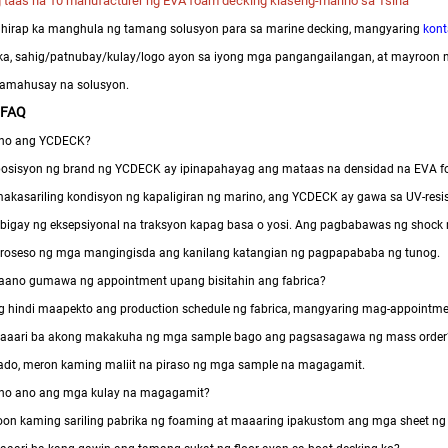
 taas na 10 manufacturer ng EVA foam decking klaseng-marino sa Tsina
hirap ka manghula ng tamang solusyon para sa marine decking, mangyaring
kon
a, sahig/patnubay/kulay/logo ayon sa iyong mga pangangailangan, at mayroon 
amahusay na solusyon.
 FAQ
Ano ang YCDECK?
osisyon ng brand ng YCDECK ay ipinapahayag ang mataas na densidad na EVA foa
akasariling kondisyon ng kapaligiran ng marino, ang YCDECK ay gawa sa UV-resist
bigay ng eksepsiyonal na traksyon kapag basa o yosi. Ang pagbabawas ng shock
roseso ng mga mangingisda ang kanilang katangian ng pagpapababa ng tunog.
aano gumawa ng appointment upang bisitahin ang fabrica?
 hindi maapekto ang production schedule ng fabrica, mangyaring mag-appointment
Maaari ba akong makakuha ng mga sample bago ang pagsasagawa ng mass order
ado, meron kaming maliit na piraso ng mga sample na magagamit.
no ano ang mga kulay na magagamit?
on kaming sariling pabrika ng foaming at maaaring ipakustom ang mga sheet ng