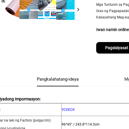
Mga Tuntunin sa Pa
Oras ng Pagpapadal
Kakayahang Mag-sup
Iwan namin online
Pagsisiyasat
Pangkalahatang-ideya
Mg
lyadong Impormasyon:
:
YCDECK
ar na laki ng Factory (pulga/cm):
96*45" / 243.8*114.3cm
ing I-customize