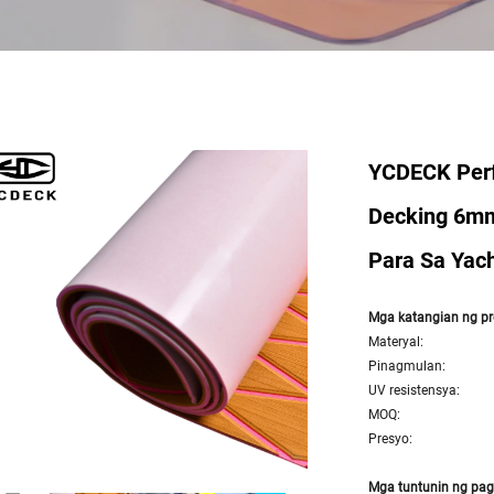
YCDECK Perf
Decking 6mm
Para Sa Yach
Mga katangian ng pr
Materyal:
Pinagmulan:
UV resistensya:
MOQ:
Presyo:
Mga tuntunin ng pa