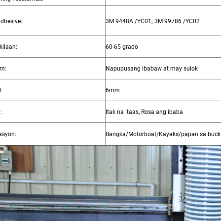
Adhesive:
3M 9448A /YC01; 3M 99786 /YC02
ilaan:
60-65 grado
rn:
Napupusang ibabaw at may sulok
:
6mm
:
Itak na itaas, Rosa ang ibaba
asyon:
Bangka/Motorboat/Kayaks/papan sa buckli