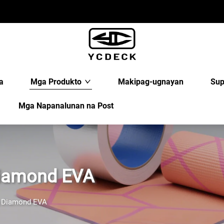
a
Mga Produkto
Makipag-ugnayan
Sup
Mga Napanalunan na Post
Diamond EVA
g Diamond EVA