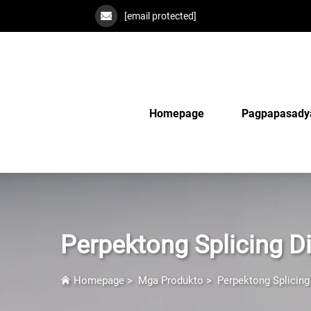
[email protected]
Homepage
Pagpapasady
Perpektong Splicing 
Homepage
>
Mga Produkto
>
Perpektong Splicin