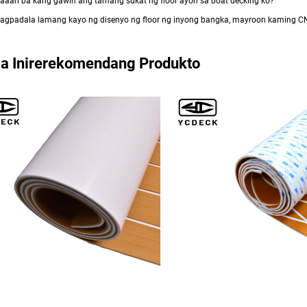
aaari ba kang gawin ang tamang sukat ng floor ayon sa boat decking ko?
agpadala lamang kayo ng disenyo ng floor ng inyong bangka, mayroon kaming 
a Inirerekomendang Produkto