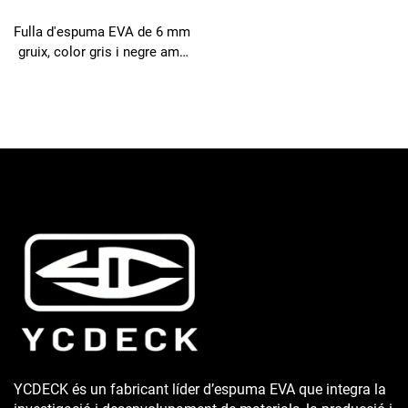
Fulla d'espuma EVA de 6 mm
gruix, color gris i negre amb
superfície ratllada i adhesiu
fort antideslizant YCDECK
YCDECK és un fabricant líder d’espuma EVA que integra la