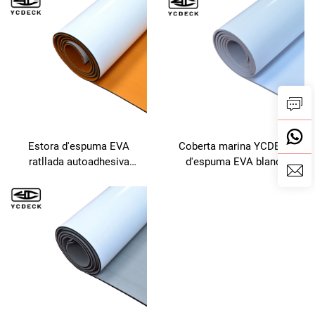
Estora d'espuma EVA
Coberta marina YCDECK
ratllada autoadhesiva
d'espuma EVA blanca
YCDECK en 2 colors,
ratllada, autoadhesiva i
adequada per a tall CNC
resistent, 5 mm de gruix,
amb estora antideslizant per
a embarcacions