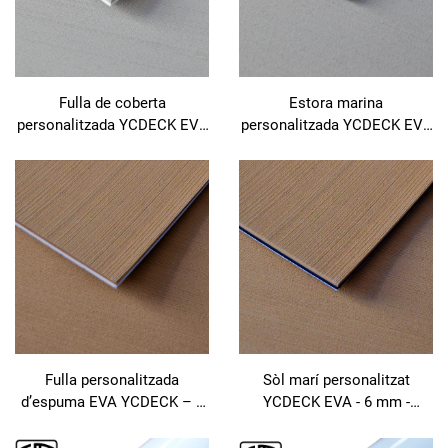
Fulla de coberta
Estora marina
personalitzada YCDECK EVA
personalitzada YCDECK EVA
- 6 mm - superfície
- 6 mm - superfície
esmaltada
esmaltada
Fulla personalitzada
Sòl marí personalitzat
d’espuma EVA YCDECK – 6
YCDECK EVA - 6 mm -
mm – acabat escovat per a
superfície esmaltada
maquinatge CNC