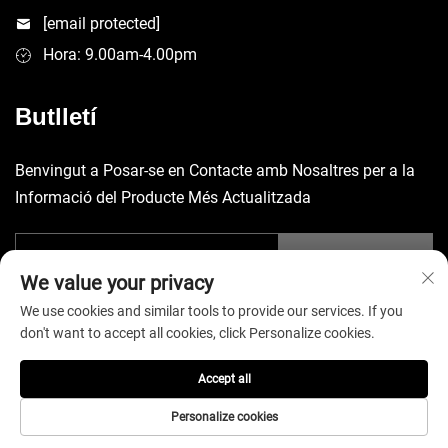
[email protected]
Hora: 9.00am-4.00pm
Butlletí
Benvingut a Posar-se en Contacte amb Nosaltres per a la
Informació del Producte Més Actualitzada
Envia
We value your privacy
We use cookies and similar tools to provide our services. If you
don't want to accept all cookies, click Personalize cookies.
Accept all
Copyright © 2026 China Shenzhen Yuecheng Sporting Goods Co.,
Ltd. Tots els drets reservats. -
Política de privadesa
Personalize cookies