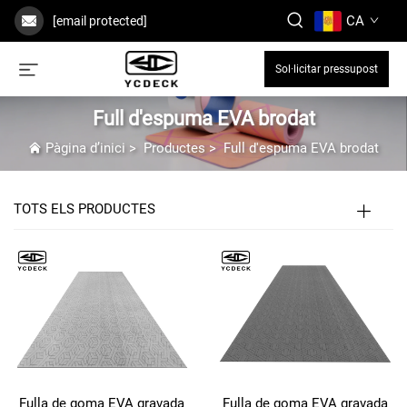
CA
[email protected]
Sol·licitar pressupost
Full d'espuma EVA brodat
Pàgina d’inici
>
Productes
>
Full d'espuma EVA brodat
TOTS ELS PRODUCTES
Fulla de goma EVA gravada
Fulla de goma EVA gravada