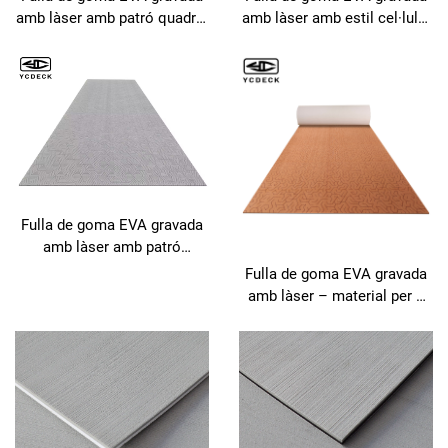
amb làser amb patró quadrat
amb làser amb estil cel·lular
3D – material premium per a
hexagonal – material
cobertes de iot CNC.
personalitzat per a cobertes
de iot, adequat per a tall
CNC
Fulla de goma EVA gravada
amb làser amb patró
hexagonal – fulla de
Fulla de goma EVA gravada
revestiment per a sòls
amb làser – material per a
marins apta per a CNC
sòls marins preparat per a
CNC