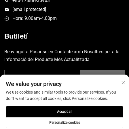
+86-17388936963
[email protected]
Hora: 9.00am-4.00pm
Butlletí
Benvingut a Posar-se en Contacte amb Nosaltres per a la
Informació del Producte Més Actualitzada
Envia
We value your privacy
We use cookies and similar tools to provide our services. If you
don't want to accept all cookies, click Personalize cookies.
Accept all
Copyright © 2026 China Shenzhen Yuecheng Sporting Goods Co.,
Ltd. Tots els drets reservats. -
Política de privadesa
Personalize cookies