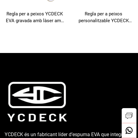
Regla per a peixos YCDECK
Regla per a peixos
EVA gravada amb làser amb
personalitzable YCDECK
adhesiu autoadhesiu per a
amb adhesiu autoadhesiu
iots de pesca, piragües
per a coberta
YCDECK és un fabricant líder d’espuma EVA que integra la