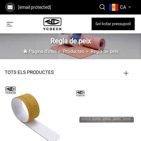
CA
[email protected]
Sol·licitar pressupost
Regla de peix
Pàgina d’inici
>
Productes
>
Regla de peix
TOTS ELS PRODUCTES