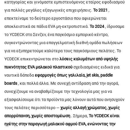
κατηγορίας και γινόμαστε εμπιστευόμενος εταίρος εφοδιασμού
για πολλές μεγάλες εξαγωγικές επιχειρήσεις.
Το 2021
,
επεκτείναμε το δεύτερο εργοστάσιο που αφιερώνεται
αποκλειστικά σε πάδια EVA μη-εκτροπιστικά.
Το 2024
, ίδρυσαμε
το YCDECK στο Σενζεν, ένα παγκόσμιο εμπορικό κέντρο,
συγκεντρώνοντας μια επαγγελματική διεθνή ομάδα πωλήσεων
για να εξυπηρετούμε καλύτερα τους παγκόσμιους πελάτες. Το
YCDECK επικεντρώνεται στο
λύσεις καλυμάτων από υψηλής
πυκνότητας ΕVA μαλακού πλαστικού
σχεδιασμένες ειδικά για
ναυτικά δάπεδα
εφαρμογές όπως γαλιλαία, jet skis, paddle
boards
, και πολλά άλλα. Με συνεχή αντίδραση από την αγορά,
συνεχίζουμε να αναβαθμίζουμε την τεχνολογία μας για να
εξασφαλίσουμε ότι τα προϊόντα μας λύνουν αυτά που ανησυχούν
τους πελάτες περισσότερο —
χωρίς αλλαγή χρώματος, χωρίς
απορρύπανση, χωρίς αποστομέωση
. Σήμερα,
Το YCDECK είναι
ηγέτης στην παραγωγή μαλακού αφμού EVA, ενώνοντας την