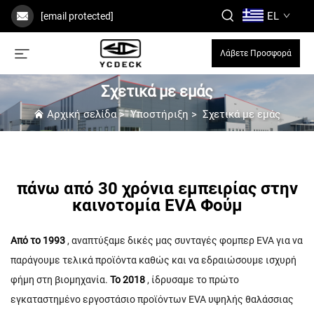
EL
[email protected]
Λάβετε Προσφορά
Σχετικά με εμάς
Αρχική σελίδα
>
Υποστήριξη
>
Σχετικά με εμάς
πάνω από 30 χρόνια εμπειρίας στην
καινοτομία EVA Φούμ
Από το 1993
, αναπτύξαμε δικές μας συνταγές φομπερ EVA για να
παράγουμε τελικά προϊόντα καθώς και να εδραιώσουμε ισχυρή
φήμη στη βιομηχανία.
Το 2018
, ίδρυσαμε το πρώτο
εγκαταστημένο εργοστάσιο προϊόντων EVA υψηλής θαλάσσιας