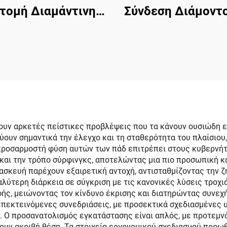
τομή Διαμάντινη
Σύνδεση Διάμοντ
ρμα EVA Πλακάκι
Φούμα Βάρκα
άνειας Πλοίου για
Περιβόλαιος Θαλ
ayak RV Σκάφος
Περιβόλαιο Αυτό
ρίδα Skateboard
Κολλώνας Μ
kimboard Βήμα
Σφυρωτικός Κτενό
Χελικό, Μοτοροβ
Αλιευτική Βάρκ
ουν αρκετές πείστικες προβλέψεις που τα κάνουν ουσιώδη ε
χύουν σημαντικά την έλεγχο και τη σταθερότητα του πλαίσιο
Surfboard, Kay
 προσαρμοστή φύση αυτών των πάδ επιτρέπει στους κυβερνή
και την τρόπο σύρφινγκς, αποτελώντας μια πιο προσωπική κα
σκευή παρέχουν εξαιρετική αντοχή, αντισταθμίζοντας την ζη
αλύτερη διάρκεια σε σύγκριση με τις κανονικές λύσεις τροχ
ής, μειώνοντας τον κίνδυνο έκρισης και διατηρώντας συνεχ
πεκτεινόμενες συνεδριάσεις, με προσεκτικά σχεδιασμένες 
. Ο προσανατολισμός εγκατάστασης είναι απλός, με προτεμν
υν ακριβή θέση. Τα στοιχεία εργονομικού σχεδιασμού προω