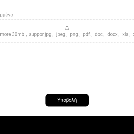
ημμένο
es，more 30mb，suppor jpg、jpeg、png、pdf、doc、docx、xls、
Υποβολή