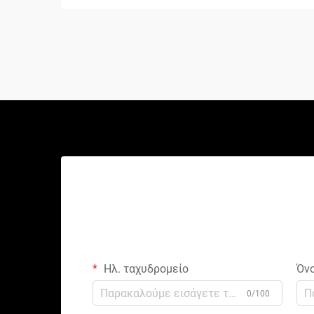
Ηλ. ταχυδρομείο
Όν
0/100