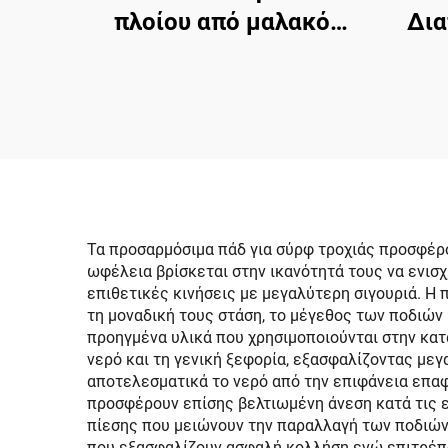
πλοίου από μαλακό
Δια
υλικό EVA Foam με
Φο
κολλητική βάση 3M,
Επιφ
Ναυτική αυτοκολλητική
K
επιφάνεια
Χλω
96''x45.6''/36''/21.6''/16.8''/7.2'',
S
Φέικ τεκ φύλλο για
πλοία Jon, μηχανικά
Τα προσαρμόσιμα πάδ για σύρφ τροχιάς προσφέρ
ωφέλεια βρίσκεται στην ικανότητά τους να ενισ
πλοία, RV, γιολού, καΐκι,
επιθετικές κινήσεις με μεγαλύτερη σιγουριά. Η
surfboard
τη μοναδική τους στάση, το μέγεθος των ποδιών 
προηγμένα υλικά που χρησιμοποιούνται στην κατα
νερό και τη γενική ξεφορία, εξασφαλίζοντας μεγ
αποτελεσματικά το νερό από την επιφάνεια επαφ
προσφέρουν επίσης βελτιωμένη άνεση κατά τις ε
πίεσης που μειώνουν την παραλλαγή των ποδιών
που εξασφαλίζουν ασφαλή κολλήση ενώ επιτρέπο