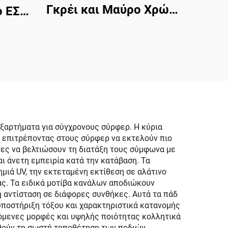
Γκρέι και Μαύρο Χρώμα
ο ΕΣΑ
EVA Foam Φύλλο 6mm
ς
Διάβροχο με Ισχυρή
άσσιο
Αυτόματη Κολλώση
ματος
Αντισκυδρών Πλακών
η
ς για
άρκα,
α,
ξαρτήματα για σύγχρονους σύρφερ. Η κύρια
υ, επιτρέποντας στους σύρφερ να εκτελούν πιο
ak
τες να βελτιώσουν τη διατάξη τους σύμφωνα με
ι άνετη εμπειρία κατά την κατάβαση. Τα
μιά UV, την εκτεταμένη εκτίθεση σε αλάτινο
ιάς. Τα ειδικά μοτίβα κανάλων αποδιώκουν
ή αντίσταση σε διάφορες συνθήκες. Αυτά τα πάδ
υποστήριξη τόξου και χαρακτηριστικά κατανομής
όμενες μορφές και υψηλής ποιότητας κολλητικά
θούν τη σωστή τοποθέτηση των ποδιών,