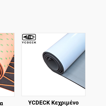
YCDECK Κεχριμένο
α