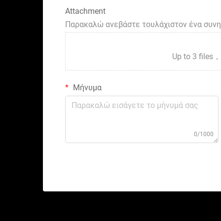
Attachment
Παρακαλώ ανεβάστε τουλάχιστον ένα συν
Up to 3 fil
Μήνυμα
0/1000