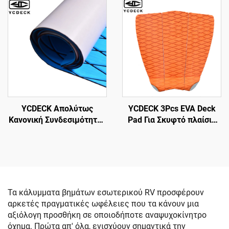
ταπετσάρι επιφάνειας
Θαλάσσιος Γηπέδος με
πλοίου για πλοία Jon,
κόλλημα 3M ανώτατης
πλατφόρμα βάσης,
δύναμης
επιφάνεια RV
YCDECK Απολύτως
YCDECK 3Pcs EVA Deck
Κανονική Συνδεσιμότητας
Pad Για Σκυφτό πλαίσιο
Λίθου EVA Foam Marine
Surfing board SUP
Carpet για Μηχανοκίβωτο,
Skimboard
Πλοίο, Κάνο, RV
Τα κάλυμματα βημάτων εσωτερικού RV προσφέρουν
αρκετές πραγματικές ωφέλειες που τα κάνουν μια
αξιόλογη προσθήκη σε οποιοδήποτε αναψυχοκίνητρο
όχημα. Πρώτα απ' όλα, ενισχύουν σημαντικά την