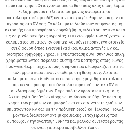
πρακτική χρήση. Φτιάχνονται από ανθεκτικές ύλες όπως βαριά
ξύλα, μπρούμα ή κλιματοποιημένες υφάσματα, και
αποτελεσματικά εμποδίζουν την εισαγωγή φθορών, ρούχων και
υγρασίας στο RV σας. Τα κάλυμματα διαθέτουν επιφάνειες μη-
εκτροπής που προσφέρουν ασφαλή βήμα, ειδικά σημαντικό κατά
τις καιρικές συνθήκες υγρασίας. Η πλειοψηφία των σύγχρονων
καλύμματος βημάτων RV συμπεριλαμβάνει προηγμένα στοιχεία
σχεδιασμού όπως ενισχυμένα άκρα, υλικά αντοχής UV και
ιδιότητες γρήγορης ξηράς. Η εγκατάσταση είναι συνήθως απλή,
χρησιμοποιώντας ασφαλείς συστήματα κράτησης όπως ζώνες
hook-and-loop ή μηχανισμούς snap-on που εξασφαλίζουν ότι τα
κάλυμματα παραμένουν σταθερά στη θέση τους. Αυτά τα
κάλυμματα είναι διαθέσιμα σε διάφορες μεγέθη και στυλ και
μπορούν να προσαρμοστούν σε διαφορετικά μοντέλα RV και
συνδιασμούς βημάτων. Πέρα από την προστατευτική τους
λειτουργία, βοηθούν επίσης να μειώσουν το θόρυβο κατά τη
χρήση των βημάτων και μπορούν να επεκτείνουν τη ζωή των
βημάτων του RV σας με την πρόληψη ριζού και έξωσης. Πολλά
μοντέλα διαθέτουν αντιμικροβιακές μεταχειρίσεις που
εμποδίζουν την ανάπτυξη μύκητα και μάλλον, συνεισφέροντας
σε ένα υγιέστερο περιβάλλον ζωής.