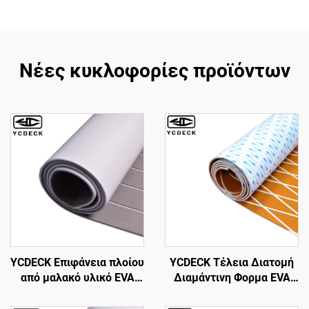
Νέες κυκλοφορίες προϊόντων
YCDECK Επιφάνεια πλοίου
YCDECK Τέλεια Διατομή
από μαλακό υλικό EVA
Διαμάντινη Φορμα EVA
Foam, Φέικ τεκ ναυτική
Επιφάνειας Πλοίου 6mm
επιφάνεια για πλοία,
Παχύς Αντισπαστικός