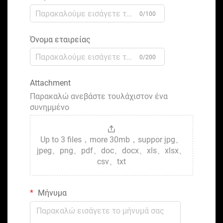
0/100
Όνομα εταιρείας
0/200
Attachment
Παρακαλώ ανεβάστε τουλάχιστον ένα
συνημμένο
Up to 3 files，more 30mb，suppor jpg、
jpeg、png、pdf、doc、docx、xls、xlsx、
csv、txt
Μήνυμα