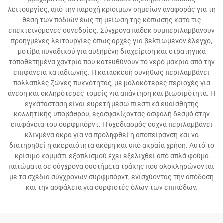
λειτουργίες, από την παροχή κρίσιμων σημείων αναφοράς για τη
θέση των ποδιών έως τη μείωση της κόπωσης κατά τις
επεκτεινόμενες συνεδρίες. Σύγχρονα πάδεκ συμπεριλαμβάνουν
προηγμένες λειτουργίες όπως αρχές για βελτιωμένον έλεγχο,
μοτίβα πυγαδικού για αυξημένη διαχείριση και στρατηγικά
τοποθετημένα χαντριά που κατευθύνουν το νερό μακριά από την
επιφάνεια καταδιωγής. Η κατασκευή συνήθως περιλαμβάνει
πολλαπλές ζώνες πυκνότητας, με μαλακότερες περιοχές για
άνεση και σκληρότερες τομείς για απάντηση και βιωσιμότητα. Η
εγκατάσταση είναι ευρετή μέσω πιεστικά ευαίσθητης
κολλητικής υποβάθρου, εξασφαλίζοντας ασφαλή δεσμό στην
επιφάνεια του συρφμπόρντ. Η σχεδιασμός συχνά περιλαμβάνει
κλινμένα άκρα για να προληφθεί η αποπείρανση και να
διατηρηθεί η ακεραιότητα ακόμη και υπό ακραία χρήση. Αυτό το
κρίσιμο κομμάτι εξοπλισμού έχει εξελιχθεί από απλά φούμα
πατώματα σε σύγχρονα συστήματα τράκης που ολοκληρώνονται
με τα σχέδια σύγχρονων συρφμπόρντ, ενισχύοντας την απόδοση
και την ασφάλεια για συρφιστές όλων των επιπέδων.