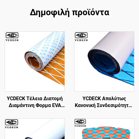
Δημοφιλή προϊόντα
YCDECK Τέλεια Διατομή
YCDECK Απολύτως
Διαμάντινη Φορμα EVA
Κανονική Συνδεσιμότητας
Επιφάνειας Πλοίου 6mm
Λίθου EVA Foam Marine
Παχύς Αντισπαστικός
Carpet για Μηχανοκίβωτο,
Θαλάσσιος Γηπέδος με
Πλοίο, Κάνο, RV
κόλλημα 3M ανώτατης