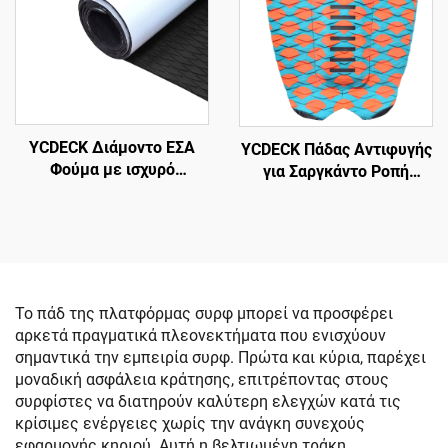
δύναμης
YCDECK Διάμοντο ΕΣΑ
YCDECK Πάδας Αντιφυγής
Φούμα με ισχυρό
για Σαργκάντο Ροπή
αυτόματο κολλώνα,
Χειρισμού
αντισφυρωτικό πάδ για
δικό σας surfboard
τρακτιον πάδ, μη
σφυρωτική χάρτης με
κοπή
Το πάδ της πλατφόρμας συρφ μπορεί να προσφέρει
αρκετά πραγματικά πλεονεκτήματα που ενισχύουν
σημαντικά την εμπειρία συρφ. Πρώτα και κύρια, παρέχει
μοναδική ασφάλεια κράτησης, επιτρέποντας στους
συρφίστες να διατηρούν καλύτερη ελεγχών κατά τις
κρίσιμες ενέργειες χωρίς την ανάγκη συνεχούς
εφαρμογής κηριού. Αυτή η βελτιωμένη τράκη