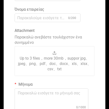
Όνομα εταιρείας
0/200
Attachment
Παρακαλώ ανεβάστε τουλάχιστον ένα
συνημμένο
Up to 3 files，more 30mb，suppor jpg、
jpeg、png、pdf、doc、docx、xls、xlsx、
csv、txt
Μήνυμα
0/1000