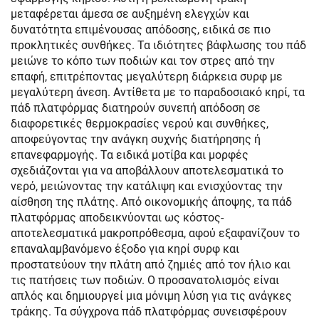
μεταφέρεται άμεσα σε αυξημένη ελεγχών και
δυνατότητα επιμένουσας απόδοσης, ειδικά σε πιο
προκλητικές συνθήκες. Τα ιδιότητες βάφλωσης του πάδ
μειώνε το κόπο των ποδιών και τον στρες από την
επαφή, επιτρέποντας μεγαλύτερη διάρκεια συρφ με
μεγαλύτερη άνεση. Αντίθετα με το παραδοσιακό κηρί, τα
πάδ πλατφόρμας διατηρούν συνεπή απόδοση σε
διαφορετικές θερμοκρασίες νερού και συνθήκες,
αποφεύγοντας την ανάγκη συχνής διατήρησης ή
επανεφαρμογής. Τα ειδικά μοτίβα και μορφές
σχεδιάζονται για να αποβάλλουν αποτελεσματικά το
νερό, μειώνοντας την κατάλιψη και ενισχύοντας την
αίσθηση της πλάτης. Από οικονομικής άποψης, τα πάδ
πλατφόρμας αποδεικνύονται ως κόστος-
αποτελεσματικά μακροπρόθεσμα, αφού εξαφανίζουν το
επαναλαμβανόμενο έξοδο για κηρί συρφ και
προστατεύουν την πλάτη από ζημιές από τον ήλιο και
τις πατήσεις των ποδιών. Ο προσανατολισμός είναι
απλός και δημιουργεί μια μόνιμη λύση για τις ανάγκες
τράκης. Τα σύγχρονα πάδ πλατφόρμας συνεισφέρουν