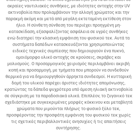
ακραίες ναυτιλιακές συνθήκες, με ιδιότητες αντοχής στην UV
ακτινοβολία που προλαμβάνουν την αλλαγή χρώματος και την
παρακμή ακόμη και μετά από μεγάλη εκτεταμένη εκτίθεση στον
ήλιο. Η σύνθετη σύνθεση του περιέχει προηγμένη μη-
κατασκίδαση, εξασφαλίζοντας ασφάλεια σε υγρές συνθήκες
ενώ διατηρεί την κλασική εμφάνιση του φυσικού τεκ. Αυτά τα
συστήματα δαπέδων κατασκευάζονται χρησιμοποιώντας
ειδικές τεχνικές συμπίεσης που δημιουργούν ένα πυκνό,
ομοιόμορφο υλικό αντοχής σε κρούσεις, σκράβες και
μολυσμούς. Ο προσαρμογικός χειρισμός περιλαμβάνει ακριβή
κοπή και προσαρμογή, με τμήματα που μπορούν να συνδεθούν
θερμικά για να δημιουργηθούν άρρηκτα συνδεσμοί. Η κυτταρική
δομή του υλικού παρέχει άριστες ιδιότητες απομόνωσης,
κρατώντας τα δάπεδα ψυχρότερα υπό άμεση ηλιακή ακτινοβολία
σε σύγκριση με τα παραδοσιακά υλικά. Επιπλέον, το ζυγανικό τεκ
σχεδιάστηκε με συγκεκριμένες μορφές κόκκινου και μεταβλητά
χρώματα που μιμούνται πλήρως το φυσικό ξύλο τεκ,
προσφέροντας την προσφάτη εμφάνιση του φυσικού τεκ χωρίς
τις σχετικές περιβαλλοντικές ανησυχίες ή τις απαιτήσεις
συντήρησης.