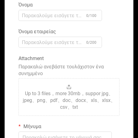
Όνομα
0/100
Όνομα εταιρείας
0/200
Attachment
Παρακαλώ ανεβάστε τουλάχιστον ένα
συνημμένο
Up to 3 files，more 30mb，suppor jpg、
jpeg、png、pdf、doc、docx、xls、xlsx、
csv、txt
Μήνυμα