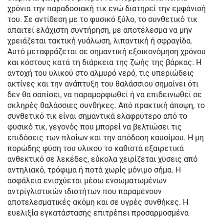
χρόνια την παραδοσιακή τικ ενώ διατηρεί την εμφάνισή
του. Σε αντίθεση με το φυσικό ξύλο, το συνθετικό τικ
απαιτεί ελάχιστη συντήρηση, με αποτέλεσμα να μην
χρειάζεται τακτική γυάλωση, λιπαντική ή σφραγίδα.
Αυτό μεταφράζεται σε σημαντική εξοικονόμηση χρόνου
και κόστους κατά τη διάρκεια της ζωής της βάρκας. Η
αντοχή του υλικού στο αλμυρό νερό, τις υπεριώδεις
ακτίνες και την ανάπτυξη του θαλάσσιου σημαίνει ότι
δεν θα σαπίσει, να παραμορφωθεί ή να επιδεινωθεί σε
σκληρές θαλάσσιες συνθήκες. Από πρακτική άποψη, το
συνθετικό τικ είναι σημαντικά ελαφρύτερο από το
φυσικό τικ, γεγονός που μπορεί να βελτιώσει τις
επιδόσεις των πλοίων και την απόδοση καυσίμου. Η μη
πορώδης φύση του υλικού το καθιστά εξαιρετικά
ανθεκτικό σε λεκέδες, εύκολα χειρίζεται χύσεις από
αντηλιακό, τρόφιμα ή ποτά χωρίς μόνιμο σήμα. Η
ασφάλεια ενισχύεται μέσω ενσωματωμένων
αντρίγλιστικών ιδιοτήτων που παραμένουν
αποτελεσματικές ακόμη και σε υγρές συνθήκες. Η
ευελιξία εγκατάστασης επιτρέπει προσαρμοσμένα