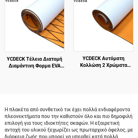
πλοίου για πλοία Jon,
μη σκυθούμενη
πλατφόρμα βάσης,
αυτοκολλητική επιφάνεια
επιφάνεια RV
για πλοία Jon, επιφάνεια
γιολού
YCDECK Αυτόματη
YCDECK Τέλεια Διατομή
Κολλώση 2 Χρώματα
Διαμάντινη Φορμα EVA
Κεχριμένης Προσαρμογής
Πλακάκι Επιφάνειας
EVA Foam Mat επιτρέπει
Πλοίου για Kayak RV
το CNC Routing
Σκάφος Χλωρίδα
Skateboard Skimboard
Βήμα
Η πλακέτα από συνθετικό τικ έχει πολλά ενδιαφέροντα
πλεονεκτήματα που την καθιστούν όλο και πιο δημοφιλή
επιλογή για τους ιδιοκτήτες σκαφών. Η εξαιρετική
αντοχή του υλικού ξεχωρίζει ως πρωταρχικό όφελος, με
διάρκεια ζωής που μπορεί να υπερβεί κατά πολλά