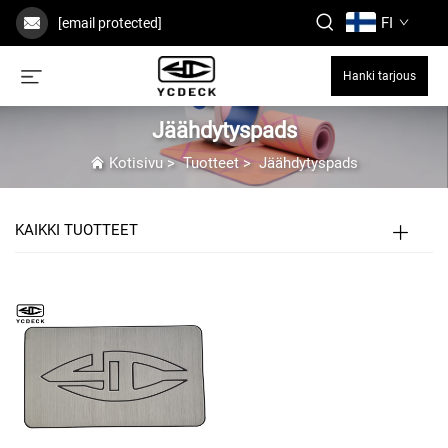
FI
[email protected]
Hanki tarjous
Jäähdytyspads
Kotisivu
>
Tuotteet
>
Jäähdytyspads
KAIKKI TUOTTEET