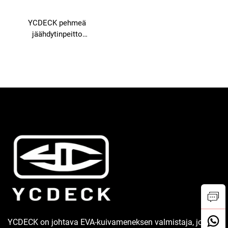
YCDECK pehmeä
jäähdytinpeitto
vaaleanharmaalla
itsetyhkennystekin
istumakorille
YCDECK on johtava EVA-kuivameneksen valmistaja, joka