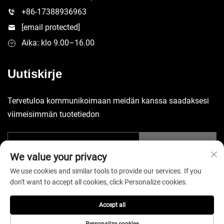
+86-17388936963
[email protected]
Aika: klo 9.00–16.00
Uutiskirje
Tervetuloa kommunikoimaan meidän kanssa saadaksesi
viimeisimmän tuotetiedon
Lähetä
We value your privacy
We use cookies and similar tools to provide our services. If you
don't want to accept all cookies, click Personalize cookies.
Accept all
Tekijänoikeus © 2026 China Shenzhen Yuecheng Sporting Goods
Co., Ltd. Kaikki oikeudet pidätetään. -
Tietosuojakäytäntö