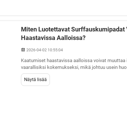
Miten Luotettavat Surffauskumipadat
Haastavissa Aalloissa?
2026-04-02 10:55:04
Kaatumiset haastavissa aalloissa voivat muuttaa i
vaarallisiksi kokemukseksi, mikä johtuu usein huon
riittämättömästä lautakontrollista. Kun aallot saav
Näytä lisää
odottamattoman voiman...