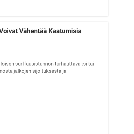
 Voivat Vähentää Kaatumisia
loisen surffausistunnon turhauttavaksi tai
osta jalkojen sijoituksesta ja
uttavat kriittisiä korkeuksia tai aiheuttavat