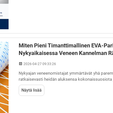
Miten Pieni Timanttimallinen EVA-Pari
Nykyaikaisessa Veneen Kannelman Rä
2026-04-27 09:33:26
Nykyajan veneenomistajat ymmärtävät yhä paremm
ratkaisevasti heidän aluksensa kokonaissuosiota 
valinta vaikuttaa merkittävästi paitsi visuaaliseen
Näytä lisää