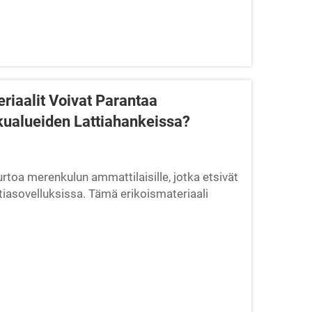
riaalit Voivat Parantaa
kualueiden Lattiahankeissa?
toa merenkulun ammattilaisille, jotka etsivät
tiasovelluksissa. Tämä erikoismateriaali
set ominaisuudet tarkkaan...