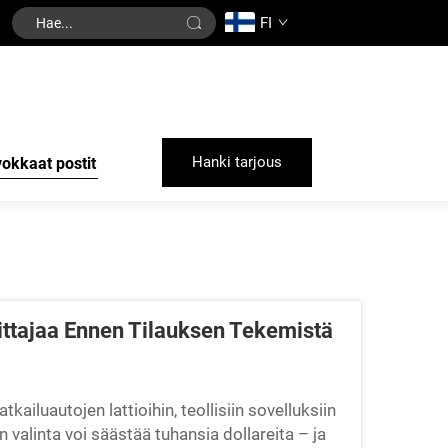
FI
Hanki tarjous
okkaat postit
ittajaa Ennen Tilauksen Tekemistä
iluautojen lattioihin, teollisiin sovelluksiin
n valinta voi säästää tuhansia dollareita – ja