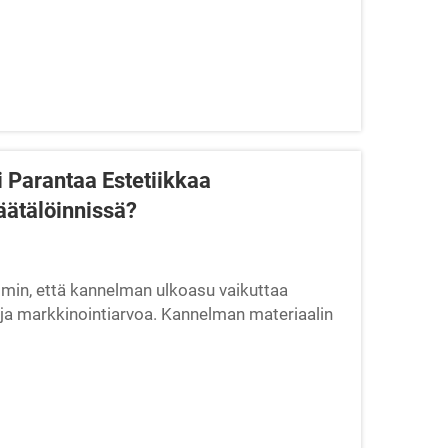
 Parantaa Estetiikkaa
ätälöinnissä?
in, että kannelman ulkoasu vaikuttaa
ja markkinointiarvoa. Kannelman materiaalin
 esitykseen myös toiminnallisuuteen ja...