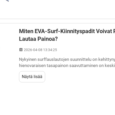
Miten EVA-Surf-Kiinnityspadit Voivat 
Lautaa Painoa?
2026-04-08 13:34:25
Nykyinen surffauslautojen suunnittelu on kehittyny
hienovaraisen tasapainon saavuttaminen on keskit
on ratkaiseva optimaalisen aallonajon kannalta.
Näytä lisää
surffausalalla tarjoamalla erinomaista tartuntapar