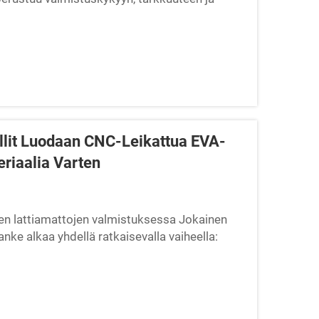
itsevat vierailun tehtaalleemme ennen kuin...
llit Luodaan CNC-Leikattua EVA-
riaalia Varten
neen lattiamattojen valmistuksessa Jokainen
nke alkaa yhdellä ratkaisevalla vaiheella:
koina viiden päivän mittaisen asiakaskäynnin