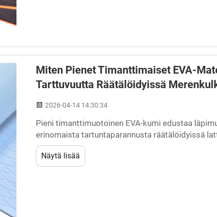
Miten Pienet Timanttimaiset EVA-Mate
Tarttuvuutta Räätälöidyissä Merenkul
2026-04-14 14:30:34
Pieni timanttimuotoinen EVA-kumi edustaa läpimur
erinomaista tartuntaparannusta räätälöidyissä lat
yhdistää etyleeni-vinyyliasetaatin (EVA) luonnolli
Näytä lisää