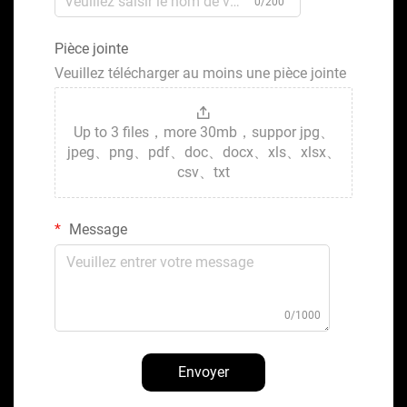
0/200
Pièce jointe
Veuillez télécharger au moins une pièce jointe
Up to 3 files，more 30mb，suppor jpg、
jpeg、png、pdf、doc、docx、xls、xlsx、
csv、txt
Message
0/1000
Envoyer