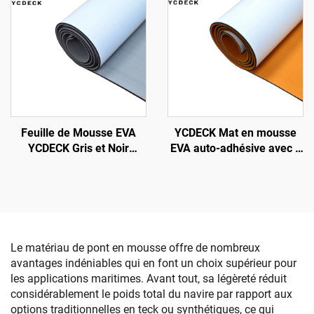
Bateau à Moteur, Bateau
de Pêche, Surfboard et
Kayak
Feuille de Mousse EVA
YCDECK Mat en mousse
YCDECK Gris et Noir
EVA auto-adhésive avec 2
Brossée Épaisseur 6 mm
couleurs adapté au
Avec une Sous-Couche
fraisage CNC
Antidérapante Auto-
Adhésive Puissante
Le matériau de pont en mousse offre de nombreux
avantages indéniables qui en font un choix supérieur pour
les applications maritimes. Avant tout, sa légèreté réduit
considérablement le poids total du navire par rapport aux
options traditionnelles en teck ou synthétiques, ce qui