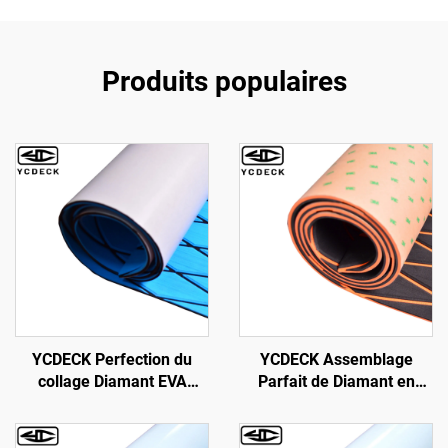
Produits populaires
YCDECK Perfection du
YCDECK Assemblage
collage Diamant EVA
Parfait de Diamant en
Mousse Marine Tapis pour
Mousse EVA pour Pont de
Bateau à moteur Yacht
Bateau, Mat Antidérapant
Kayak VR
Auto-Adhésif pour Yacht,