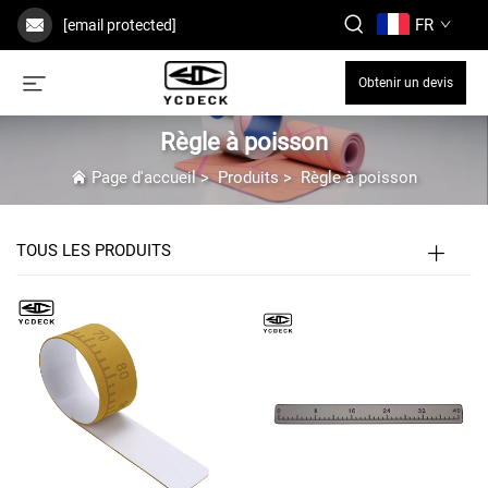
FR
[email protected]
Obtenir un devis
Règle à poisson
Page d'accueil
>
Produits
>
Règle à poisson
TOUS LES PRODUITS