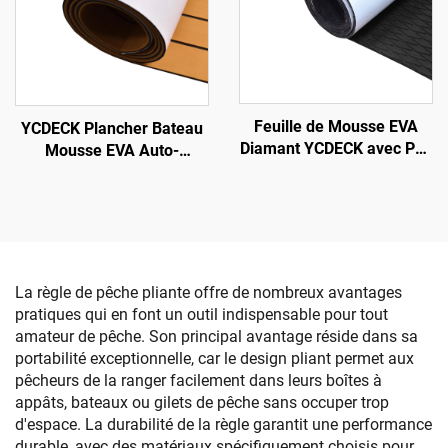
Bateaux, Voiliers,
Plancher de Yacht
Véhicules Récréatifs,
Yachts, Kayaks et
Planches de Surf
Feuille de Mousse EVA
YCDECK Plancher Bateau
Diamant YCDECK avec Pad
Mousse EVA Auto-
Antidérapant à Forte
Adhésive
Adhérence, Pad de
96''x45.6''/36''/21.6''/16.8''
Traction DIY pour
Simili Teck Marine Feuille
Surfboard, Mat
de Pont pour Bateau à
antidérapant ajustable
Moteur, Camping-car,
Yacht, Kayak, Plateforme
La règle de pêche pliante offre de nombreux avantages
de Natation
pratiques qui en font un outil indispensable pour tout
amateur de pêche. Son principal avantage réside dans sa
portabilité exceptionnelle, car le design pliant permet aux
pêcheurs de la ranger facilement dans leurs boîtes à
appâts, bateaux ou gilets de pêche sans occuper trop
d'espace. La durabilité de la règle garantit une performance
durable, avec des matériaux spécifiquement choisis pour