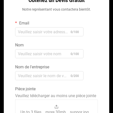
Obtenez un Devis Gratuit
Notre représentant vous contactera bientôt.
Email
0/100
Nom
0/100
Nom de l'entreprise
0/200
Pièce jointe
Veuillez télécharger au moins une pièce jointe
Up to 3 files，more 30mb，suppor jpg、