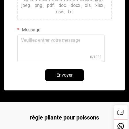
jpeg、png、pdf、doc、docx、xls、xlsx、
csv、txt
Message
0/1000
Envoyer
règle pliante pour poissons