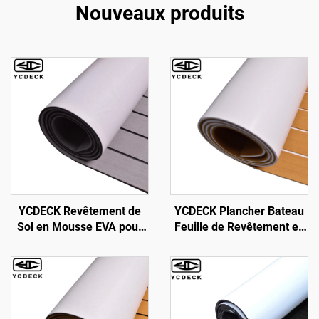
Nouveaux produits
YCDECK Revêtement de
YCDECK Plancher Bateau
Sol en Mousse EVA pour
Feuille de Revêtement en
Bateaux avec Collant 3M,
Mousse EVA Simili Teck
Revêtement de Pont Marin
Tapis Marin Moquette
Autocollant
Marine Toits de Glacières
96''x45.6''/36''/21.6''/16.8''/7.2'',
Anti-Dérapant Auto-
Feuille Imitation Teck pour
Adhésif pour Jon Boats