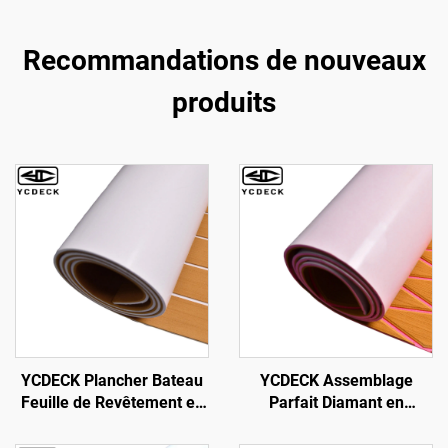
Recommandations de nouveaux
produits
YCDECK Plancher Bateau
YCDECK Assemblage
Feuille de Revêtement en
Parfait Diamant en
Mousse EVA Simili Teck
Mousse EVA Feuille de
Tapis Marin Moquette
Pont pour Bateau 6mm