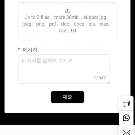
Up to 3 files，more 30mb，suppor jpg、
jpeg、png、pdf、doc、docx、xls、xlsx、
csv、txt
메시지
0/1000
제출