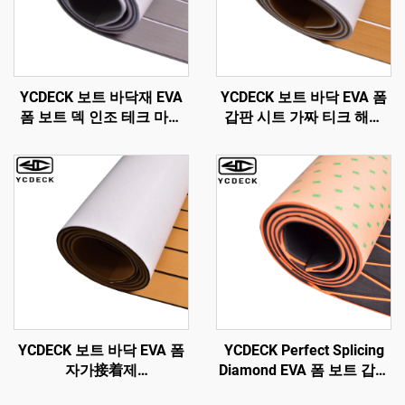
YCDECK 보트 바닥재 EVA
YCDECK 보트 바닥 EVA 폼
폼 보트 덱 인조 테크 마린
갑판 시트 가짜 티크 해양
바닥재 보트 매트 보트 카펫
매트 해양 카펫 쿨러 탑스
시트, 조나 보트 수영 플랫
미끄럼 방지 자기接着제 바
폼 헬姆 패드 RV 바닥용
닥재 조나 보트 요트 바닥용
YCDECK 보트 바닥 EVA 폼
YCDECK Perfect Splicing
자가接着제
Diamond EVA 폼 보트 갑판
96''x45.6''/36''/21.6''/16.8''
시트 해양 갑판 보트 바닥재