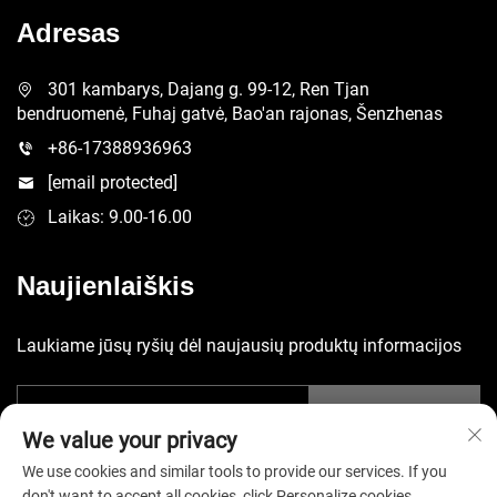
Adresas
301 kambarys, Dajang g. 99-12, Ren Tjan
bendruomenė, Fuhaj gatvė, Bao'an rajonas, Šenzhenas
+86-17388936963
[email protected]
Laikas: 9.00-16.00
Naujienlaiškis
Laukiame jūsų ryšių dėl naujausių produktų informacijos
Pateikti
We value your privacy
We use cookies and similar tools to provide our services. If you
don't want to accept all cookies, click Personalize cookies.