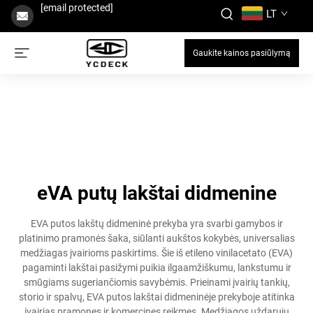
[email protected]
LT
Gaukite kainos pasiūlymą
eVA putų lakštai didmenine
EVA putos lakštų didmeninė prekyba yra svarbi gamybos ir
platinimo pramonės šaka, siūlanti aukštos kokybės, universalias
medžiagas įvairioms paskirtims. Šie iš etileno vinilacetato (EVA)
pagaminti lakštai pasižymi puikia ilgaamžiškumu, lankstumu ir
smūgiams sugeriančiomis savybėmis. Prieinami įvairių tankių,
storio ir spalvų, EVA putos lakštai didmeninėje prekyboje atitinka
įvairias pramones ir komercines reikmes. Medžiagos uždarųjų