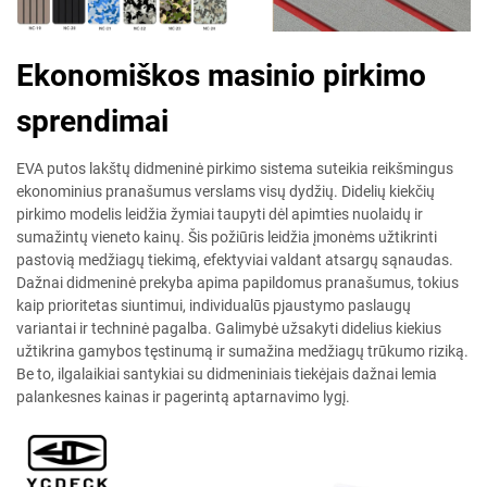
Ekonomiškos masinio pirkimo
sprendimai
EVA putos lakštų didmeninė pirkimo sistema suteikia reikšmingus
ekonominius pranašumus verslams visų dydžių. Didelių kiekčių
pirkimo modelis leidžia žymiai taupyti dėl apimties nuolaidų ir
sumažintų vieneto kainų. Šis požiūris leidžia įmonėms užtikrinti
pastovią medžiagų tiekimą, efektyviai valdant atsargų sąnaudas.
Dažnai didmeninė prekyba apima papildomus pranašumus, tokius
kaip prioritetas siuntimui, individualūs pjaustymo paslaugų
variantai ir techninė pagalba. Galimybė užsakyti didelius kiekius
užtikrina gamybos tęstinumą ir sumažina medžiagų trūkumo riziką.
Be to, ilgalaikiai santykiai su didmeniniais tiekėjais dažnai lemia
palankesnes kainas ir pagerintą aptarnavimo lygį.