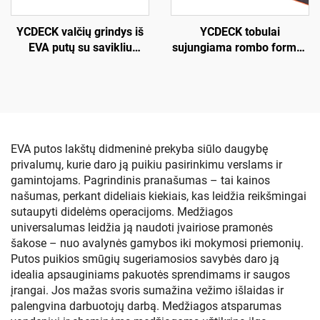
YCDECK valčių grindys iš
YCDECK tobulai
EVA putų su savikliu
sujungiama rombo formos
klijavimu
EVA putų valčių denio
96''x45,6''/36''/21,6''/16,8''
danga, jūrinių valčių
Dirbtinė tikos medžio
grindys su savikliu
jūrinė denio plokštė
klijavimu, neįslystančios
motorlaiviams,
kilimėlio danga jachtai,
prikabintiems
motorlaiviams, žvejybos
EVA putos lakštų didmeninė prekyba siūlo daugybę
automobiliams, jachtoms,
valtims, surfo lentai,
privalumų, kurie daro ją puikiu pasirinkimu verslams ir
kajakams, plaukiojimo
kajakui
gamintojams. Pagrindinis pranašumas – tai kainos
platformai
našumas, perkant dideliais kiekiais, kas leidžia reikšmingai
sutaupyti didelėms operacijoms. Medžiagos
universalumas leidžia ją naudoti įvairiose pramonės
šakose – nuo avalynės gamybos iki mokymosi priemonių.
Putos puikios smūgių sugeriamosios savybės daro ją
idealia apsauginiams pakuotės sprendimams ir saugos
įrangai. Jos mažas svoris sumažina vežimo išlaidas ir
palengvina darbuotojų darbą. Medžiagos atsparumas