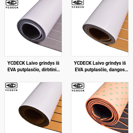
YCDECK Laivo grindys iš
YCDECK Laivo grindys iš
EVA putplasčio, dirbtinio
EVA putplasčio, dangos
tiko dengtos jūrinės
lakštas, dirbtinės tiko
grindys, laivo kilimėlis,
jūrinis kilimėlis, jūrinis
laivo kilimo lakštas valtims
kilimas, šaldytuvų dangos,
Jon Boats, plaukiojimo
netaškančios savikliuvinės
platformai, vairavimo
grindys valtims Jon Boats,
postui, priekabų grindims
jachtų grindims