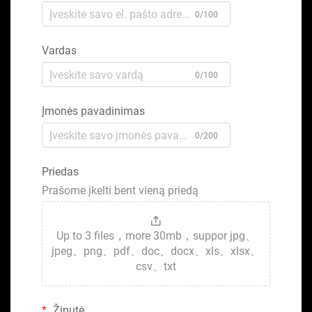
0/100
Vardas
0/100
Įmonės pavadinimas
0/200
Priedas
Prašome įkelti bent vieną priedą
Up to 3 files，more 30mb，suppor jpg、
jpeg、png、pdf、doc、docx、xls、xlsx、
csv、txt
Žinutė