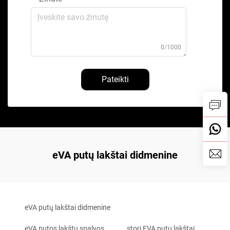
0/1000
Pateikti
eVA putų lakštai didmenine
eVA putų lakštai didmenine
eVA putos lakštų spalvos
stori EVA putų lakštai