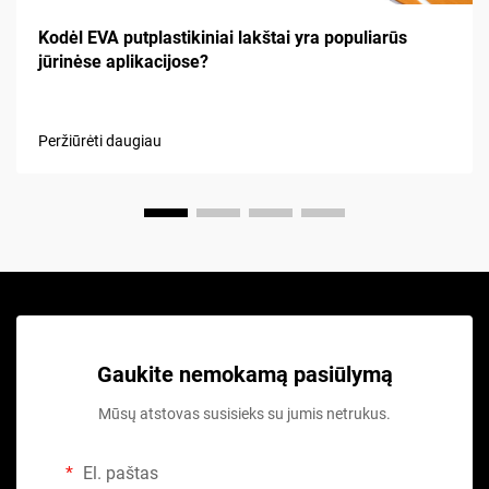
Kodėl EVA putplastikiniai lakštai yra populiarūs
jūrinėse aplikacijose?
Peržiūrėti daugiau
Gaukite nemokamą pasiūlymą
Mūsų atstovas susisieks su jumis netrukus.
El. paštas