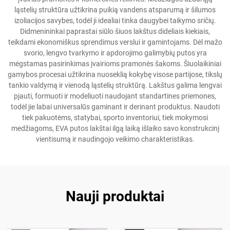
ląstelių struktūra užtikrina puikią vandens atsparumą ir šilumos
izoliacijos savybes, todėl ji idealiai tinka daugybei taikymo sričių.
Didmenininkai paprastai siūlo šiuos lakštus dideliais kiekiais,
teikdami ekonomiškus sprendimus verslui ir gamintojams. Dėl mažo
svorio, lengvo tvarkymo ir apdorojimo galimybių putos yra
mėgstamas pasirinkimas įvairioms pramonės šakoms. Šiuolaikiniai
gamybos procesai užtikrina nuoseklią kokybę visose partijose, tikslų
tankio valdymą ir vienodą ląstelių struktūrą. Lakštus galima lengvai
pjauti, formuoti ir modeliuoti naudojant standartines priemones,
todėl jie labai universalūs gaminant ir derinant produktus. Naudoti
tiek pakuotėms, statybai, sporto inventoriui, tiek mokymosi
medžiagoms, EVA putos lakštai ilgą laiką išlaiko savo konstrukcinį
vientisumą ir naudingojo veikimo charakteristikas.
Nauji produktai