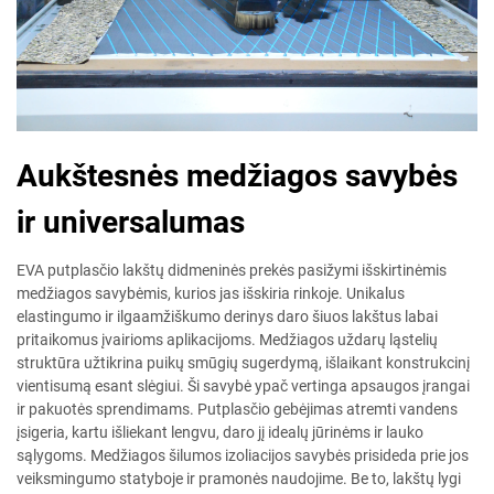
Aukštesnės medžiagos savybės
ir universalumas
EVA putplasčio lakštų didmeninės prekės pasižymi išskirtinėmis
medžiagos savybėmis, kurios jas išskiria rinkoje. Unikalus
elastingumo ir ilgaamžiškumo derinys daro šiuos lakštus labai
pritaikomus įvairioms aplikacijoms. Medžiagos uždarų ląstelių
struktūra užtikrina puikų smūgių sugerdymą, išlaikant konstrukcinį
vientisumą esant slėgiui. Ši savybė ypač vertinga apsaugos įrangai
ir pakuotės sprendimams. Putplasčio gebėjimas atremti vandens
įsigeria, kartu išliekant lengvu, daro jį idealų jūrinėms ir lauko
sąlygoms. Medžiagos šilumos izoliacijos savybės prisideda prie jos
veiksmingumo statyboje ir pramonės naudojime. Be to, lakštų lygi