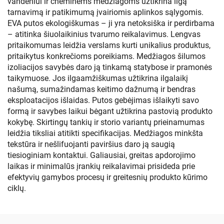
vandeniui ir cheminėms medžiagoms užtikrina ilgą
tarnavimą ir patikimumą įvairiomis aplinkos sąlygomis.
EVA putos ekologiškumas – ji yra netoksiška ir perdirbama
– atitinka šiuolaikinius tvarumo reikalavimus. Lengvas
pritaikomumas leidžia verslams kurti unikalius produktus,
pritaikytus konkrečioms poreikiams. Medžiagos šilumos
izoliacijos savybės daro ją tinkamą statybose ir pramonės
taikymuose. Jos ilgaamžiškumas užtikrina ilgalaikį
našumą, sumažindamas keitimo dažnumą ir bendras
eksploatacijos išlaidas. Putos gebėjimas išlaikyti savo
formą ir savybes laikui bėgant užtikrina pastovią produkto
kokybę. Skirtingų tankių ir storio variantų prieinamumas
leidžia tiksliai atitikti specifikacijas. Medžiagos minkšta
tekstūra ir nešlifuojanti paviršius daro ją saugią
tiesioginiam kontaktui. Galiausiai, greitas apdorojimo
laikas ir minimalūs įrankių reikalavimai prisideda prie
efektyvių gamybos procesų ir greitesnių produkto kūrimo
ciklų.