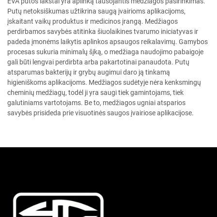
EVA putos lakštai yra aplinką tausojantis medžiagos pasirinkimas.
Putų netoksiškumas užtikrina saugą įvairioms aplikacijoms,
įskaitant vaikų produktus ir medicinos įrangą. Medžiagos
perdirbamos savybės atitinka šiuolaikines tvarumo iniciatyvas ir
padeda įmonėms laikytis aplinkos apsaugos reikalavimų. Gamybos
procesas sukuria minimalų šįką, o medžiaga naudojimo pabaigoje
gali būti lengvai perdirbta arba pakartotinai panaudota. Putų
atsparumas bakterijų ir grybų augimui daro ją tinkamą
higieniškoms aplikacijoms. Medžiagos sudėtyje nėra kenksmingų
cheminių medžiagų, todėl ji yra saugi tiek gamintojams, tiek
galutiniams vartotojams. Be to, medžiagos ugniai atsparios
savybės prisideda prie visuotinės saugos įvairiose aplikacijose.