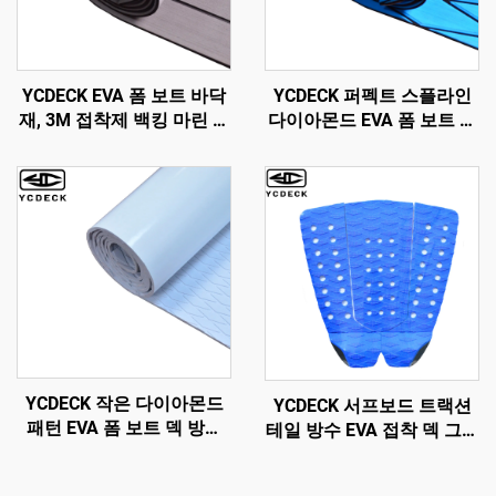
YCDECK EVA 폼 보트 바닥
YCDECK 퍼펙트 스플라인
재, 3M 접착제 백킹 마린 셀
다이아몬드 EVA 폼 보트 카
프 애드hesive 덱킹
펫 모터보트 요트 카약 RV
96''x45.6''/36''/21.6''/16.8''/7.2'',
용
조나 보트 모터보트 RV 요
트 카약 서핑보드용 인조 테
크 시트
YCDECK 작은 다이아몬드
YCDECK 서프보드 트랙션
패턴 EVA 폼 보트 덱 방수
테일 방수 EVA 접착 덱 그립
및 방ска프 패드 흰색 자
스노우보드 SUP 롱보드용
hesive 포함