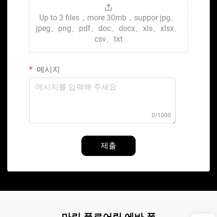
Up to 3 files，more 30mb，suppor jpg、
jpeg、png、pdf、doc、docx、xls、xlsx、
csv、txt
메시지
0/1000
제출