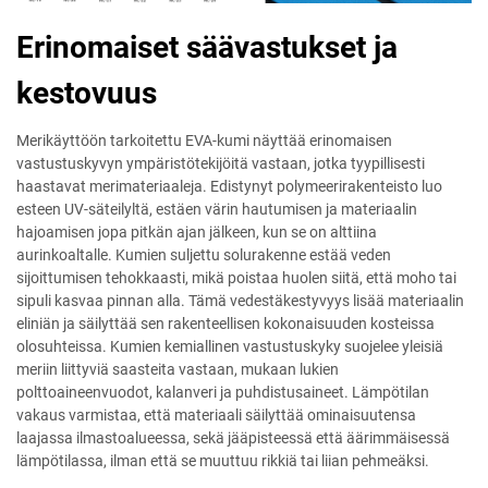
Erinomaiset säävastukset ja
kestovuus
Merikäyttöön tarkoitettu EVA-kumi näyttää erinomaisen
vastustuskyvyn ympäristötekijöitä vastaan, jotka tyypillisesti
haastavat merimateriaaleja. Edistynyt polymeerirakenteisto luo
esteen UV-säteilyltä, estäen värin hautumisen ja materiaalin
hajoamisen jopa pitkän ajan jälkeen, kun se on alttiina
aurinkoaltalle. Kumien suljettu solurakenne estää veden
sijoittumisen tehokkaasti, mikä poistaa huolen siitä, että moho tai
sipuli kasvaa pinnan alla. Tämä vedestäkestyvyys lisää materiaalin
eliniän ja säilyttää sen rakenteellisen kokonaisuuden kosteissa
olosuhteissa. Kumien kemiallinen vastustuskyky suojelee yleisiä
meriin liittyviä saasteita vastaan, mukaan lukien
polttoaineenvuodot, kalanveri ja puhdistusaineet. Lämpötilan
vakaus varmistaa, että materiaali säilyttää ominaisuutensa
laajassa ilmastoalueessa, sekä jääpisteessä että äärimmäisessä
lämpötilassa, ilman että se muuttuu rikkiä tai liian pehmeäksi.