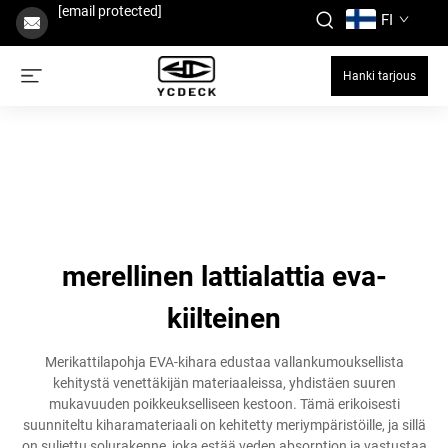
[email protected]
FI
Hanki tarjous
merellinen lattialattia eva-
kiilteinen
Merikattilapohja EVA-kihara edustaa vallankumouksellista
kehitystä venettäkijän materiaaleissa, yhdistäen suuren
mukavuuden poikkeukselliseen kestoon. Tämä erikoisesti
suunniteltu kiharamateriaali on kehitetty meriympäristöille, ja sillä
on suljettu solurakenne, joka estää veden absorption ja vastustaa