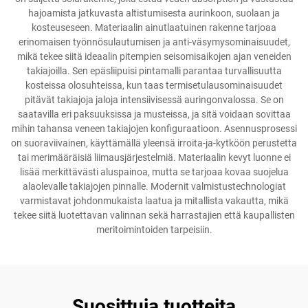
hajoamista jatkuvasta altistumisesta aurinkoon, suolaan ja
kosteuseseen. Materiaalin ainutlaatuinen rakenne tarjoaa
erinomaisen työnnösulautumisen ja anti-väsymysominaisuudet,
mikä tekee siitä ideaalin pitempien seisomisaikojen ajan veneiden
takiajoilla. Sen epäsliipuisi pintamalli parantaa turvallisuutta
kosteissa olosuhteissa, kun taas termisetulausominaisuudet
pitävät takiajoja jaloja intensiivisessä auringonvalossa. Se on
saatavilla eri paksuuksissa ja musteissa, ja sitä voidaan sovittaa
mihin tahansa veneen takiajojen konfiguraatioon. Asennusprosessi
on suoraviivainen, käyttämällä yleensä irroita-ja-kytköön perustetta
tai merimääräisiä liimausjärjestelmiä. Materiaalin kevyt luonne ei
lisää merkittävästi aluspainoa, mutta se tarjoaa kovaa suojelua
alaolevalle takiajojen pinnalle. Modernit valmistustechnologiat
varmistavat johdonmukaista laatua ja mitallista vakautta, mikä
tekee siitä luotettavan valinnan sekä harrastajien että kaupallisten
meritoimintoiden tarpeisiin.
Suosittuja tuotteita