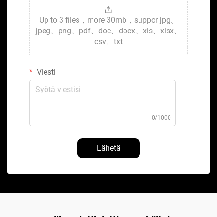
Up to 3 files，more 30mb，suppor jpg、
jpeg、png、pdf、doc、docx、xls、xlsx、
csv、txt
Viesti
0/1000
Lähetä