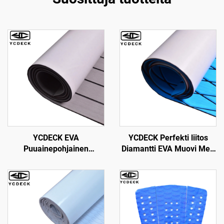
YCDECK EVA
YCDECK Perfekti liitos
Puuainepohjainen
Diamantti EVA Muovi Meri
Venelattia 3M
Carpet Moottoriveneelle,
Liimausperusteella
Yolleen, Kajakille, RV:lle
Merenkuljetus
Itseliimautuva Lattia
96''x45.6''/36''/21.6''/16.8''/7.2'',
Teko Teekkilanka