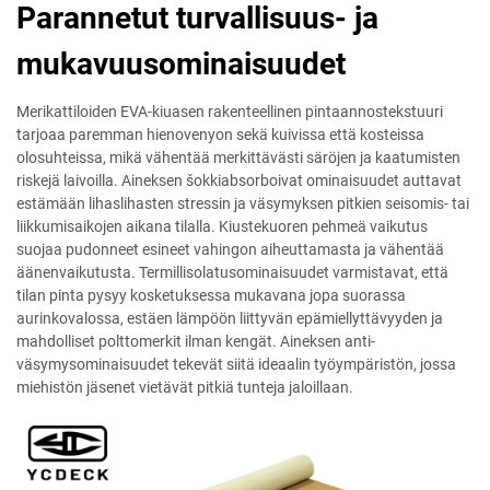
Parannetut turvallisuus- ja
mukavuusominaisuudet
Merikattiloiden EVA-kiuasen rakenteellinen pintaannostekstuuri
tarjoaa paremman hienovenyon sekä kuivissa että kosteissa
olosuhteissa, mikä vähentää merkittävästi säröjen ja kaatumisten
riskejä laivoilla. Aineksen šokkiabsorboivat ominaisuudet auttavat
estämään lihaslihasten stressin ja väsymyksen pitkien seisomis- tai
liikkumisaikojen aikana tilalla. Kiustekuoren pehmeä vaikutus
suojaa pudonneet esineet vahingon aiheuttamasta ja vähentää
äänenvaikutusta. Termillisolatusominaisuudet varmistavat, että
tilan pinta pysyy kosketuksessa mukavana jopa suorassa
aurinkovalossa, estäen lämpöön liittyvän epämiellyttävyyden ja
mahdolliset polttomerkit ilman kengät. Aineksen anti-
väsymysominaisuudet tekevät siitä ideaalin työympäristön, jossa
miehistön jäsenet vietävät pitkiä tunteja jaloillaan.