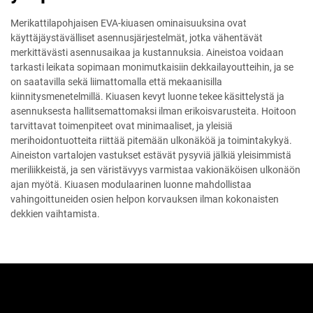
Merikattilapohjaisen EVA-kiuasen ominaisuuksina ovat
käyttäjäystävälliset asennusjärjestelmät, jotka vähentävät
merkittävästi asennusaikaa ja kustannuksia. Aineistoa voidaan
tarkasti leikata sopimaan monimutkaisiin dekkailayoutteihin, ja se
on saatavilla sekä liimattomalla että mekaanisilla
kiinnitysmenetelmillä. Kiuasen kevyt luonne tekee käsittelystä ja
asennuksesta hallitsemattomaksi ilman erikoisvarusteita. Hoitoon
tarvittavat toimenpiteet ovat minimaaliset, ja yleisiä
merihoidontuotteita riittää pitemään ulkonäköä ja toimintakykyä.
Aineiston vartalojen vastukset estävät pysyviä jälkiä yleisimmistä
meriliikkeistä, ja sen väristävyys varmistaa vakionäköisen ulkonäön
ajan myötä. Kiuasen modulaarinen luonne mahdollistaa
vahingoittuneiden osien helpon korvauksen ilman kokonaisten
dekkien vaihtamista.