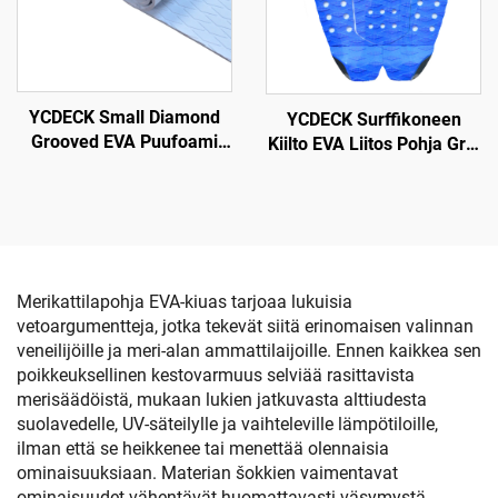
Jonveneille
Moottoriveneille
Matkustajalaivoille
Yhtenäismallina Kayak
Surffittelu
YCDECK Small Diamond
YCDECK Surffikoneen
Grooved EVA Puufoami
Kiilto EVA Liitos Pohja Grip
Aalto Dekki Anti-Hiipi
Snowboardingille SUP
Traction Pad Valkoinen
Longboard
Väri Liima-automaattinen
Merikattilapohja EVA-kiuas tarjoaa lukuisia
vetoargumentteja, jotka tekevät siitä erinomaisen valinnan
veneilijöille ja meri-alan ammattilaijoille. Ennen kaikkea sen
poikkeuksellinen kestovarmuus selviää rasittavista
merisäädöistä, mukaan lukien jatkuvasta alttiudesta
suolavedelle, UV-säteilylle ja vaihteleville lämpötiloille,
ilman että se heikkenee tai menettää olennaisia
ominaisuuksiaan. Materian šokkien vaimentavat
ominaisuudet vähentävät huomattavasti väsymystä