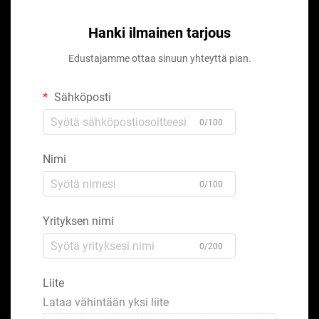
Hanki ilmainen tarjous
Edustajamme ottaa sinuun yhteyttä pian.
Sähköposti
0/100
Nimi
0/100
Yrityksen nimi
0/200
Liite
Lataa vähintään yksi liite