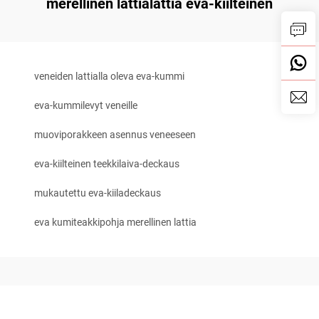
merellinen lattialattia eva-kiilteinen
veneiden lattialla oleva eva-kummi
eva-kummilevyt veneille
muoviporakkeen asennus veneeseen
eva-kiilteinen teekkilaiva-deckaus
mukautettu eva-kiiladeckaus
eva kumiteakkipohja merellinen lattia