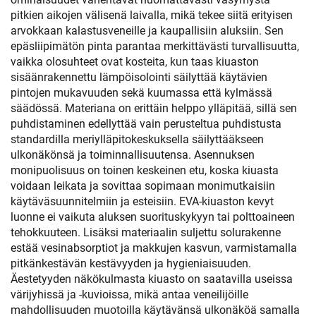
pitkien aikojen välisenä laivalla, mikä tekee siitä erityisen
arvokkaan kalastusveneille ja kaupallisiin aluksiin. Sen
epäsliipimätön pinta parantaa merkittävästi turvallisuutta,
vaikka olosuhteet ovat kosteita, kun taas kiuaston
sisäänrakennettu lämpöisolointi säilyttää käytävien
pintojen mukavuuden sekä kuumassa että kylmässä
säädössä. Materiana on erittäin helppo ylläpitää, sillä sen
puhdistaminen edellyttää vain perusteltua puhdistusta
standardilla meriylläpitokeskuksella säilyttääkseen
ulkonäkönsä ja toiminnallisuutensa. Asennuksen
monipuolisuus on toinen keskeinen etu, koska kiuasta
voidaan leikata ja sovittaa sopimaan monimutkaisiin
käytäväsuunnitelmiin ja esteisiin. EVA-kiuaston kevyt
luonne ei vaikuta aluksen suorituskykyyn tai polttoaineen
tehokkuuteen. Lisäksi materiaalin suljettu solurakenne
estää vesinabsorptiot ja makkujen kasvun, varmistamalla
pitkänkestävän kestävyyden ja hygieniaisuuden.
Äestetyyden näkökulmasta kiuasto on saatavilla useissa
värijyhissä ja -kuvioissa, mikä antaa veneilijöille
mahdollisuuden muotoilla käytävänsä ulkonäköä samalla