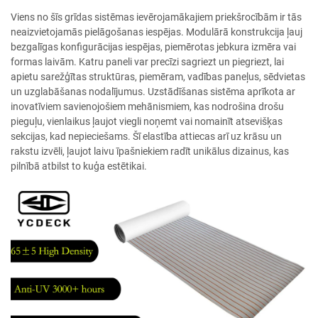
Viens no šīs grīdas sistēmas ievērojamākajiem priekšrocībām ir tās
neaizvietojamās pielāgošanas iespējas. Modulārā konstrukcija ļauj
bezgalīgas konfigurācijas iespējas, piemērotas jebkura izmēra vai
formas laivām. Katru paneli var precīzi sagriezt un piegriezt, lai
apietu sarežģītas struktūras, piemēram, vadības paneļus, sēdvietas
un uzglabāšanas nodalījumus. Uzstādīšanas sistēma aprīkota ar
inovatīviem savienojošiem mehānismiem, kas nodrošina drošu
pieguļu, vienlaikus ļaujot viegli noņemt vai nomainīt atsevišķas
sekcijas, kad nepieciešams. Šī elastība attiecas arī uz krāsu un
rakstu izvēli, ļaujot laivu īpašniekiem radīt unikālus dizainus, kas
pilnībā atbilst to kuģa estētikai.