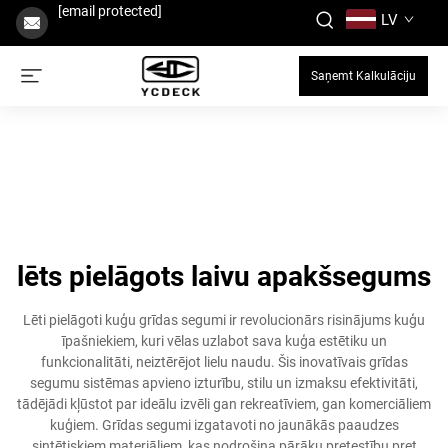
[email protected]
LV
Saņemt Kalkulāciju
lēts pielāgots laivu apakšsegums
Lēti pielāgoti kuģu grīdas segumi ir revolucionārs risinājums kuģu
īpašniekiem, kuri vēlas uzlabot sava kuģa estētiku un
funkcionalitāti, neiztērējot lielu naudu. Šis inovatīvais grīdas
segumu sistēmas apvieno izturību, stilu un izmaksu efektivitāti,
tādējādi kļūstot par ideālu izvēli gan rekreatīviem, gan komerciāliem
kuģiem. Grīdas segumi izgatavoti no jaunākās paaudzes
sintētiskiem materiāliem, kas nodrošina pārāku pretestību pret