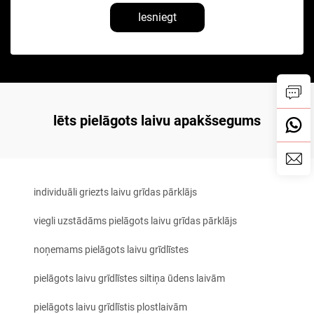
Iesniegt
lēts pielāgots laivu apakšsegums
individuāli griezts laivu grīdas pārklājs
viegli uzstādāms pielāgots laivu grīdas pārklājs
noņemams pielāgots laivu grīdlīstes
pielāgots laivu grīdlīstes siltiņa ūdens laivām
pielāgots laivu grīdlīstis plostlaivām