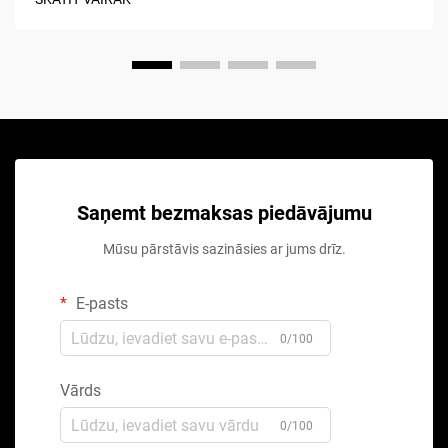
Saņemt bezmaksas piedāvājumu
Mūsu pārstāvis sazināsies ar jums drīz.
E-pasts
0/100
Vārds
0/100