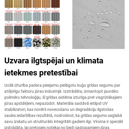
Uzvara ilgtspējai un klimata
ietekmes pretestībai
Izcilā izturība padara pieejamu pielāgotu kuģu grīdas segumu par
atšķirīgu faktoru jūras industrijā. Izstrādāta, izmantojot jaunāko
polimēru tehnoloģiju, šī grīdas sistēma izturīga pret visgrūtākajiem
jūras apstākļiem, nepazūdot. Materiāla sastāvā ietilpst UV
stabilizatori, kas novērš novecošanu un degradāciju ilgstošas
saules iedarbības rezultātā, nodrošinot, ka grīdas segums saglabā
savu izskatu un strukturālo integritāti gadiem ilgi. Virsma ir speciāli
izstrādāta, lai pretosies notekai no bieži sastopamiem jūras