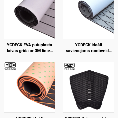
YCDECK EVA putuplasta
YCDECK ideāli
laivas grīda ar 3M līmes
savienojams rombveida
pamatni, jūras pašlīmējošs
EVA putuplasta jūras laivu
klājs
klāja loks, pretslīdēšanas
96''x45,6''/36''/21,6''/16,8''/7,2'',
paklājs Jon motorlaivām,
mākslīgā teksaska koka
jahtas stūres paklājam, RV
loksne Jon laivām,
grīdai
motorlaivai, RV, jahtai,
kajakam, sēfam