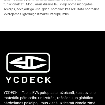
funkcionalitāti. Modulārais dizains ļauj viegli nomainīt bojātos
sekcijas, nevajadzīgā visai grīdai nomainīt, kas rezultātā nodrošina
ievērojamas ilgtermiņa izmaksu ietaupījumus.
YCDECK ir līderis EVA putuplasta ražošanā, kas apvieno
materiālu pētniecību un izstrādi, ražošanu un globālos
pārdošanas pakalpojumus vienā uzticamā zīmola zīmē.