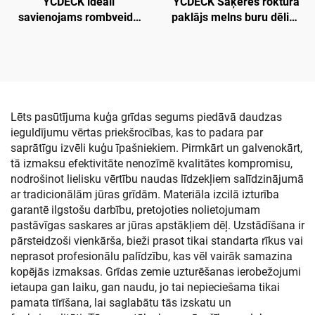
YCDECK ideāli
YCDECK Saķeres roktura
savienojams rombveida
paklājs melns buru dēlim,
EVA putuplasta laivu klājs,
burāšanai, SUP,
jūras laivu grīdas
skimbordei
pašlīmējošs
pretslīdēšanas paklājs
jahtai, motorlaivai, zvejas
laivai, sūfboardam,
Lēts pasūtījuma kuģa grīdas segums piedāvā daudzas
kajakam
ieguldījumu vērtas priekšrocības, kas to padara par
saprātīgu izvēli kuģu īpašniekiem. Pirmkārt un galvenokārt,
tā izmaksu efektivitāte nenozīmē kvalitātes kompromisu,
nodrošinot lielisku vērtību naudas līdzekļiem salīdzinājumā
ar tradicionālām jūras grīdām. Materiāla izcilā izturība
garantē ilgstošu darbību, pretojoties nolietojumam
pastāvīgas saskares ar jūras apstākļiem dēļ. Uzstādīšana ir
pārsteidzoši vienkārša, bieži prasot tikai standarta rīkus vai
neprasot profesionālu palīdzību, kas vēl vairāk samazina
kopējās izmaksas. Grīdas zemie uzturēšanas ierobežojumi
ietaupa gan laiku, gan naudu, jo tai nepieciešama tikai
pamata tīrīšana, lai saglabātu tās izskatu un