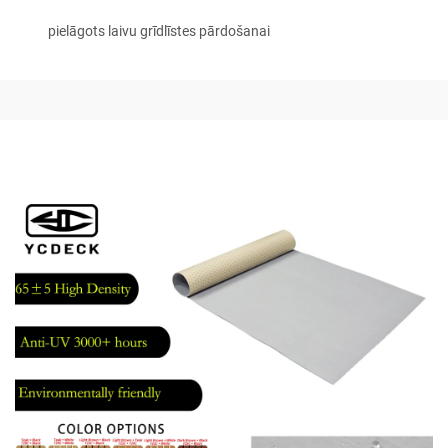
pielāgots laivu grīdlīstes pārdošanai