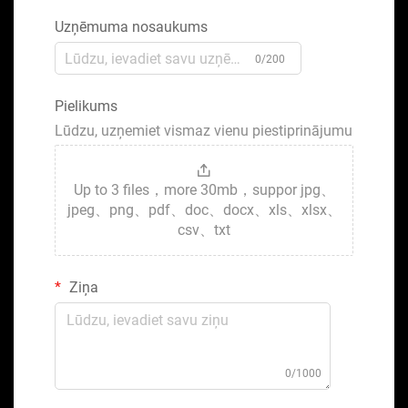
Uzņēmuma nosaukums
0/200
Pielikums
Lūdzu, uzņemiet vismaz vienu piestiprinājumu
Up to 3 files，more 30mb，suppor jpg、
jpeg、png、pdf、doc、docx、xls、xlsx、
csv、txt
Ziņa
0/1000