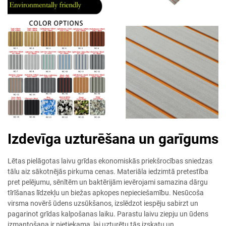
Izdevīga uzturēšana un garīgums
Lētas pielāgotas laivu grīdas ekonomiskās priekšrocības sniedzas
tālu aiz sākotnējās pirkuma cenas. Materiāla iedzimtā pretestība
pret pelējumu, sēnītēm un baktērijām ievērojami samazina dārgu
tīrīšanas līdzekļu un biežas apkopes nepieciešamību. Nesūcoša
virsma novērš ūdens uzsūkšanos, izslēdzot iespēju sabirzt un
pagarinot grīdas kalpošanas laiku. Parastu laivu ziepju un ūdens
izmantošana ir pietiekama, lai uzturētu tās izskatu un