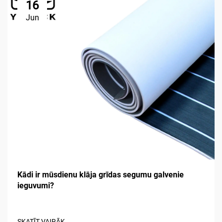
16
Jun
Kādi ir mūsdienu klāja grīdas segumu galvenie
ieguvumi?
SKATĪT VAIRĀK