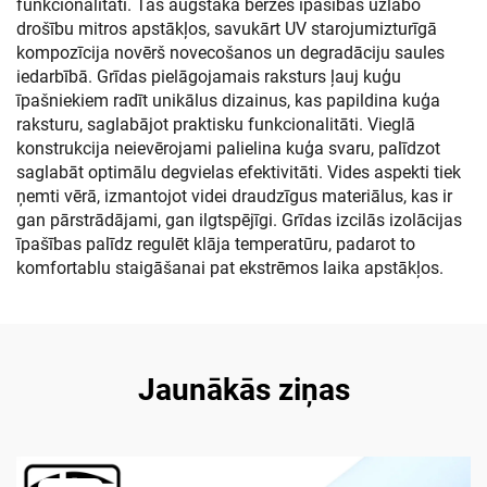
funkcionalitāti. Tās augstāka berzes īpašības uzlabo
drošību mitros apstākļos, savukārt UV starojumizturīgā
kompozīcija novērš novecošanos un degradāciju saules
iedarbībā. Grīdas pielāgojamais raksturs ļauj kuģu
īpašniekiem radīt unikālus dizainus, kas papildina kuģa
raksturu, saglabājot praktisku funkcionalitāti. Vieglā
konstrukcija neievērojami palielina kuģa svaru, palīdzot
saglabāt optimālu degvielas efektivitāti. Vides aspekti tiek
ņemti vērā, izmantojot videi draudzīgus materiālus, kas ir
gan pārstrādājami, gan ilgtspējīgi. Grīdas izcilās izolācijas
īpašības palīdz regulēt klāja temperatūru, padarot to
komfortablu staigāšanai pat ekstrēmos laika apstākļos.
Jaunākās ziņas