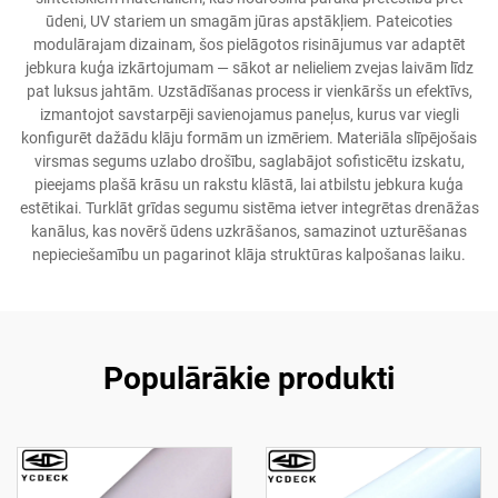
ūdeni, UV stariem un smagām jūras apstākļiem. Pateicoties
modulārajam dizainam, šos pielāgotos risinājumus var adaptēt
jebkura kuģa izkārtojumam — sākot ar nelieliem zvejas laivām līdz
pat luksus jahtām. Uzstādīšanas process ir vienkāršs un efektīvs,
izmantojot savstarpēji savienojamus paneļus, kurus var viegli
konfigurēt dažādu klāju formām un izmēriem. Materiāla slīpējošais
virsmas segums uzlabo drošību, saglabājot sofisticētu izskatu,
pieejams plašā krāsu un rakstu klāstā, lai atbilstu jebkura kuģa
estētikai. Turklāt grīdas segumu sistēma ietver integrētas drenāžas
kanālus, kas novērš ūdens uzkrāšanos, samazinot uzturēšanas
nepieciešamību un pagarinot klāja struktūras kalpošanas laiku.
Populārākie produkti