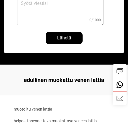
0/1000
Lähetä
edullinen muokattu venen lattia
muotoiltu venen lattia
helposti asennettava muokattava veneen lattia