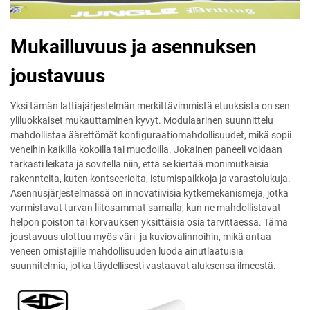
Mukailluvuus ja asennuksen
joustavuus
Yksi tämän lattiajärjestelmän merkittävimmistä etuuksista on sen
yliluokkaiset mukauttaminen kyvyt. Modulaarinen suunnittelu
mahdollistaa äärettömät konfiguraatiomahdollisuudet, mikä sopii
veneihin kaikilla kokoilla tai muodoilla. Jokainen paneeli voidaan
tarkasti leikata ja sovitella niin, että se kiertää monimutkaisia
rakennteita, kuten kontseerioita, istumispaikkoja ja varastolukuja.
Asennusjärjestelmässä on innovatiivisia kytkemekanismeja, jotka
varmistavat turvan liitosammat samalla, kun ne mahdollistavat
helpon poiston tai korvauksen yksittäisiä osia tarvittaessa. Tämä
joustavuus ulottuu myös väri- ja kuviovalinnoihin, mikä antaa
veneen omistajille mahdollisuuden luoda ainutlaatuisia
suunnitelmia, jotka täydellisesti vastaavat aluksensa ilmeestä.