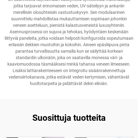
jotka tarjoavat erinomaisen veden, UV-säteilyyn ja ankariin
merellisiin olosuhteisiin vastustuskyvyn. Sen modulaarinen
suunnittelu mahdollistaa mukauttamisen sopimaan johonkin
veneen asetteluun, pienistä kalastusveneistä luxusyhteniin.
Asennusprosessi on sujuva ja tehokas, hyödyntäen keskenään
liittyviä paneleita, jotka voidaan helposti konfiguroida sopeutumaan
erilaisiin dekkien muotoihin ja kokoihin. Aineen epäsliipuva pinta
parantaa turvallisuutta samalla kun se säilyttää korkean
standardin ulkonäön, joka on saatavilla monessa väri- ja
kaaviomuodossa täsmääksesi minkä tahansa veneen ilmeeseen.
Lisäksi lattiarakenteeseen on integroitu sisäänrakennettuja
vedensiirtokanavia, jotka estävät veden kertymisen, vähentävät
huoltotarpeita ja pidättävät dekin eliniän.
Suosittuja tuotteita