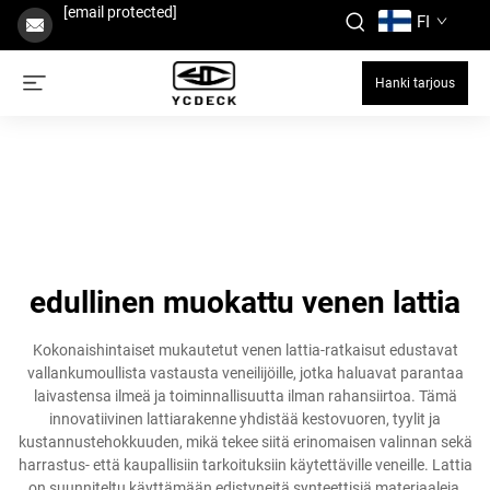
[email protected]
FI
Hanki tarjous
edullinen muokattu venen lattia
Kokonaishintaiset mukautetut venen lattia-ratkaisut edustavat
vallankumoullista vastausta veneilijöille, jotka haluavat parantaa
laivastensa ilmeä ja toiminnallisuutta ilman rahansiirtoa. Tämä
innovatiivinen lattiarakenne yhdistää kestovuoren, tyylit ja
kustannustehokkuuden, mikä tekee siitä erinomaisen valinnan sekä
harrastus- että kaupallisiin tarkoituksiin käytettäville veneille. Lattia
on suunniteltu käyttämään edistyneitä synteettisiä materiaaleja,