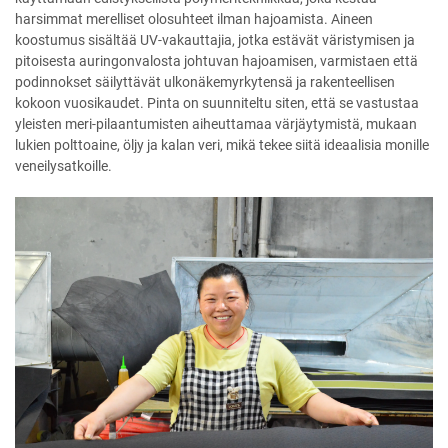
harsimmat merelliset olosuhteet ilman hajoamista. Aineen
koostumus sisältää UV-vakauttajia, jotka estävät väristymisen ja
pitoisesta auringonvalosta johtuvan hajoamisen, varmistaen että
podinnokset säilyttävät ulkonäkemyrkytensä ja rakenteellisen
kokoon vuosikaudet. Pinta on suunniteltu siten, että se vastustaa
yleisten meri-pilaantumisten aiheuttamaa värjäytymistä, mukaan
lukien polttoaine, öljy ja kalan veri, mikä tekee siitä ideaalisia monille
veneilysatkoille.