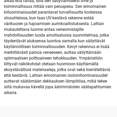
aikaa että rahaa, sillä sen säilyttämiseksi ilme ja
toiminnallisuus riittää vain peruspesu. Sen erinomainen
kiiluominaisuudet parantavat turvallisuutta kosteissa
olosuhteissa, kun taas UV-kestävä rakenne estää
värikuoren ja hajoamisen aurinkoaltistuksesta. Lattian
mukautettava luonne antaa veneomistajille
mahdollisuuden luoda ainutlaatuisia suunnitelmaa, jotka
täydentävät aluksensa luontoa samalla kun säilyttävät
käytännöllisen toiminnallisuuden. Kevyt rakennus ei lisää
merkittävästi painoa veneeseen, auttaa säilyttämään
optimaalisen polttoaineen tehokkuuden. Ympäristöön
liittyvät näkökohdat otetaan huomioon käyttämällä
ekoystävällisiä materiaaleja, jotka ovat sekä kierrätettäviä
että kestäviä. Lattian erinomainen isolointiominaisuudet
auttavat säätämään dekkauksen lämpötilaa, mikä tekee
siitä mukavaa kävellä jopa äärimmäisten säätapahtumien
aikana.