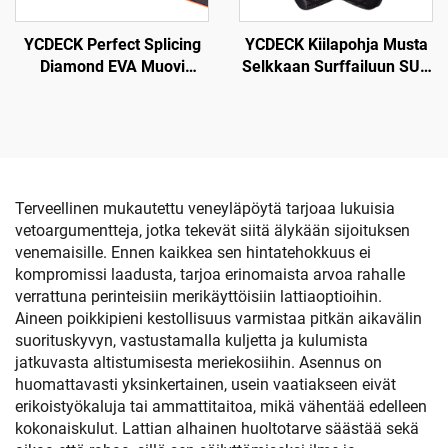
Yhtenäismallina Kayak
Surffittelu
YCDECK Perfect Splicing
YCDECK Kiilapohja Musta
Diamond EVA Muovi
Selkkaan Surffailuun SUP
Veneporukka Meri
Skimboard
Porukka Venelattiaus
Itseliimautuva
Epäsliipuisuus Matto
Ylittää Moottorivene
Kalastusvene
Terveellinen mukautettu veneyläpöytä tarjoaa lukuisia
Selkäkeihäsurffaus
vetoargumentteja, jotka tekevät siitä älykään sijoituksen
venemaisille. Ennen kaikkea sen hintatehokkuus ei
kompromissi laadusta, tarjoa erinomaista arvoa rahalle
verrattuna perinteisiin merikäyttöisiin lattiaoptioihin.
Aineen poikkipieni kestollisuus varmistaa pitkän aikavälin
suorituskyvyn, vastustamalla kuljetta ja kulumista
jatkuvasta altistumisesta meriekosiihin. Asennus on
huomattavasti yksinkertainen, usein vaatiakseen eivät
erikoistyökaluja tai ammattitaitoa, mikä vähentää edelleen
kokonaiskulut. Lattian alhainen huoltotarve säästää sekä