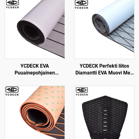
YCDECK EVA
YCDECK Perfekti liitos
Puuainepohjainen
Diamantti EVA Muovi Meri
Venelattia 3M
Veneen Dekkilauta Lehti
Liimausperusteella
Vastakaatio Matto Jon
Merenkuljetus
Moottoriveneille, Yolleen
Itseliimautuva Lattia
Ohjauspadille, RV:n
96''x45.6''/36''/21.6''/16.8''/7.2'',
Lattialle
Teko Teekkilanka
Jonveneille
Moottoriveneille
Matkustajalaivoille