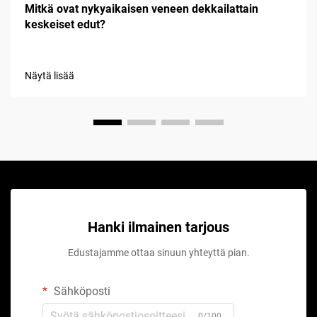
Mitkä ovat nykyaikaisen veneen dekkailattain
keskeiset edut?
Näytä lisää
Hanki ilmainen tarjous
Edustajamme ottaa sinuun yhteyttä pian.
Sähköposti
0/100