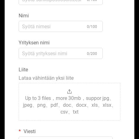
Nimi
0/100
Yrityksen nimi
0/200
Liite
Lataa vähintään yksi liite
Up to 3 files，more 30mb，suppor jpg、
jpeg、png、pdf、doc、docx、xls、xlsx、
csv、txt
Viesti