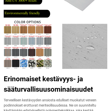
Erinomaiset kestävyys- ja
sääturvallisuusominaisuudet
Terveellisen kestävyyden ansiosta edulliset muokatut veneen
podinnokset erottuvat meriteollisuudessa. Ne on suunniteltu
käyttämään edistyksellistä polymeritekniikkaa, joka kestää