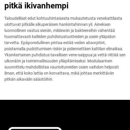
pitkä ikivanhempi
Taloudelliset edut kohtuuhintaisesta mukautetusta venekattilasta
ulottuvat pitkälle alkuperäisen hankintahinnan yli. Aineksen
luonnollinen vastus sieniin, mildewiin ja bakteereihin vähentää
huomattavasti kalliiden puhdistustuotteiden ja usein ylläpidon
tarvetta. Epäporedullinen pintaa estää veden absorptiot,
poistamalla pudottumisen riskin ja pidennettäen kattilan elinaikaa.
Yksinkertainen puhdistus tavallisen vene-saippua ja vettä riittää sen
ulkonäön ja toiminnallisuuden ylläpitämiseksi. Modulaarinen
suunnittelu mahdollistaa vaurioituneiden osien vaihdon helposti
ilman, että koko lattia on korvattava, mikä johtaa merkittäviin
pitkän aikavälin säästöihin.