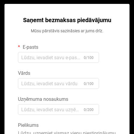
Saņemt bezmaksas piedāvājumu
Mūsu pārstāvis sazināsies ar jums drīz.
E-pasts
0/100
Vārds
0/100
Uzņēmuma nosaukums
0/200
Pielikums
Lūdzu, uzņemiet vismaz vienu piestiprinājumu