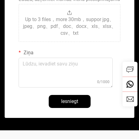
Up to 3 files，more 30mb，suppor jpg、
jpeg、png、pdf、doc、docx、xls、xlsx、
csv、txt
Ziņa
0/1000
Iesniegt