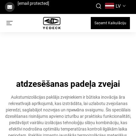
[email protected]
LV
Saņemt Kalkulāciju
atdzesēšanas padeļa zvejai
Aukstumizolācijas paklājs zvejniekiem ir būtiska inovācija āra
rekreatīvajā aprīkojumā, kas izstrādāta, lai uzlabotu zvejošanas
pieredzi, saglabājot nozvejas un примāna svaigumu. Šis speciālais
dzesēšanas risinājums apvieno izturību ar praktisku funkcionalitāti,
piedāvājot vairāku izolācijas tehnoloģiju slāņu kombināciju, kas
efektīvi nodrošina optimālu temperatūras kontroli ilgākām laika
periodam. Paklājs izmanto jaunākās termoizolācijas materiālus,