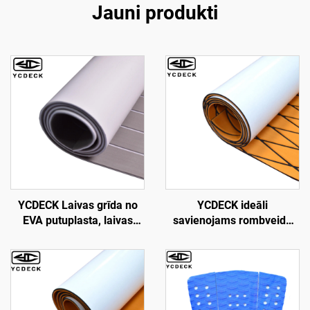
Jauni produkti
YCDECK Laivas grīda no
YCDECK ideāli
EVA putuplasta, laivas
savienojams rombveida
klājs, mākslīgais teksas
EVA putuplasta laivu klāja
koks, jūras grīdas paklājs,
loks kajakam, RV, jahtai,
laivas paklājs, laivas
baseinam, riteņbretkam,
paklāja loksne priekš Jon
skimbordei, pakāpienam
laivām, peldplatformai,