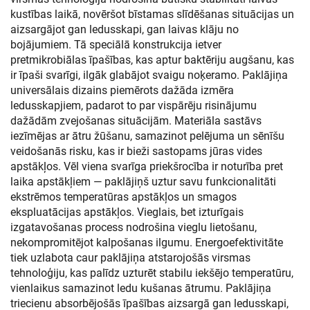
kustības laikā, novēršot bīstamas slīdēšanas situācijas un
aizsargājot gan ledusskapi, gan laivas klāju no
bojājumiem. Tā speciālā konstrukcija ietver
pretmikrobiālas īpašības, kas aptur baktēriju augšanu, kas
ir īpaši svarīgi, ilgāk glabājot svaigu noķeramo. Paklājiņa
universālais dizains piemērots dažāda izmēra
ledusskapjiem, padarot to par vispārēju risinājumu
dažādām zvejošanas situācijām. Materiāla sastāvs
iezīmējas ar ātru žūšanu, samazinot pelējuma un sēnīšu
veidošanās risku, kas ir bieži sastopams jūras vides
apstākļos. Vēl viena svarīga priekšrocība ir noturība pret
laika apstākļiem — paklājiņš uztur savu funkcionalitāti
ekstrēmos temperatūras apstākļos un smagos
ekspluatācijas apstākļos. Vieglais, bet izturīgais
izgatavošanas process nodrošina vieglu lietošanu,
nekompromitējot kalpošanas ilgumu. Energoefektivitāte
tiek uzlabota caur paklājiņa atstarojošās virsmas
tehnoloģiju, kas palīdz uzturēt stabilu iekšējo temperatūru,
vienlaikus samazinot ledu kušanas ātrumu. Paklājiņa
triecienu absorbējošās īpašības aizsargā gan ledusskapi,