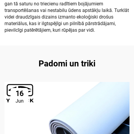
gan tā saturu no triecienu radītiem bojājumiem
transportēšanas vai nestabilu ūdens apstākļu laikā. Turklāt
videi draudzīgais dizains izmanto ekoloģiski drošus
materiālus, kas ir ilgtspējīgi un pilnībā pārstrādājami,
pievilcīgi patērētājiem, kuri rūpējas par vidi.
Padomi un triki
16
Jun