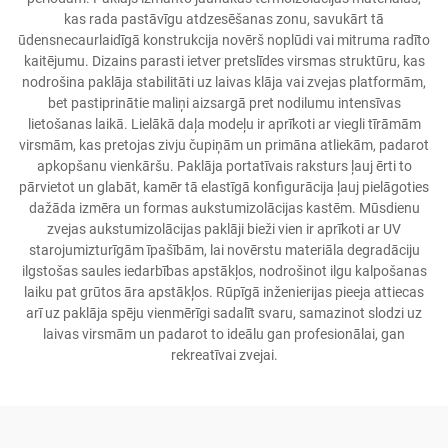
kas rada pastāvīgu atdzesēšanas zonu, savukārt tā
ūdensnecaurlaidīgā konstrukcija novērš noplūdi vai mitruma radīto
kaitējumu. Dizains parasti ietver pretslīdes virsmas struktūru, kas
nodrošina paklāja stabilitāti uz laivas klāja vai zvejas platformām,
bet pastiprinātie maliņi aizsargā pret nodilumu intensīvas
lietošanas laikā. Lielākā daļa modeļu ir aprīkoti ar viegli tīrāmām
virsmām, kas pretojas zivju čupiņām un primāna atliekām, padarot
apkopšanu vienkāršu. Paklāja portatīvais raksturs ļauj ērti to
pārvietot un glabāt, kamēr tā elastīgā konfigurācija ļauj pielāgoties
dažāda izmēra un formas aukstumizolācijas kastēm. Mūsdienu
zvejas aukstumizolācijas paklāji bieži vien ir aprīkoti ar UV
starojumizturīgām īpašībām, lai novērstu materiāla degradāciju
ilgstošas saules iedarbības apstākļos, nodrošinot ilgu kalpošanas
laiku pat grūtos āra apstākļos. Rūpīgā inženierijas pieeja attiecas
arī uz paklāja spēju vienmērīgi sadalīt svaru, samazinot slodzi uz
laivas virsmām un padarot to ideālu gan profesionālai, gan
rekreatīvai zvejai.