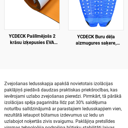
stūres postenim, RV grīdai
YCDECK Pašlīmējošs 2
YCDECK Buru dēļa
krāsu izķepusies EVA
aizmugures saķere,
putuplasta paklājs,
pretslīdēšanas EVA
piemērots CNC griešanai
līmējamais klāja
pārklājums
snovbordingam, SUP,
longbordam
Zvejošanas ledusskapja apakšā novietotais izolācijas
paklājiņš piedāvā daudzas praktiskas priekšrocības, kas
ievērojami uzlabo zvejošanas pieredzi. Pirmkārt, tā pārākā
izolācijas spēja pagarināta līdz pat 30% saldējuma
noturību salīdzinājumā ar parastajiem ledusskapjiem vien,
rezultātā ietaupot būtamus izdevumus uz ledu un
uzlabojot noķertās zivis svaigumu. Paklājiņa pretslīdes
virsmas tehnoloģija nodrošina būtisku stabilitāti laivas