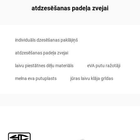
atdzesēšanas padeļa zvejai
individuāls dzesēšanas paklājiņš
atdzesēšanas padeļa zvejai
laivu piestātnes dēļu materiāls
eVA putu ražotāji
melna eva putuplasts
jūras laivu klāja grīdas