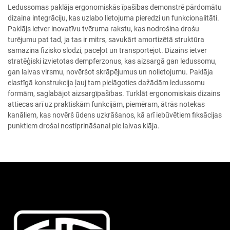
Ledussomas paklāja ergonomiskās īpašības demonstrē pārdomātu
dizaina integrāciju, kas uzlabo lietojuma pieredzi un funkcionalitāti.
Paklājs ietver inovatīvu tvēruma rakstu, kas nodrošina drošu
turējumu pat tad, ja tas ir mitrs, savukārt amortizētā struktūra
samazina fizisko slodzi, paceļot un transportējot. Dizains ietver
stratēģiski izvietotas dempferzonus, kas aizsargā gan ledussomu,
gan laivas virsmu, novēršot skrāpējumus un nolietojumu. Paklāja
elastīgā konstrukcija ļauj tam pielāgoties dažādām ledussomu
formām, saglabājot aizsargīpašības. Turklāt ergonomiskais dizains
attiecas arī uz praktiskām funkcijām, piemēram, ātrās notekas
kanāliem, kas novērš ūdens uzkrāšanos, kā arī iebūvētiem fiksācijas
punktiem drošai nostiprināšanai pie laivas klāja.