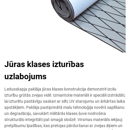
Jūras klases izturības
uzlabojums
Ledusskapja paklāja jūras klases konstrukcija demonstrē izcilu
izturību grūtās zvejas vidē. Izmantotie materiāli ir speciāli izstrādāti,
lai izturētu pastāvīgu saskari ar silti, UV starojumu un ārkārtas laika
apstākļiem. Paklāja pastiprinātā malu tehnoloģija novērš saplīšanu
un degradāciju, savukārt militārās klases šuve nodrošina
strukturālo integritāti pat smagā slodzē. Virsmas materiāls iekļauj
pretplīsumu īpašības, kas pretojas pārduršanai ar zvejas āķiem un