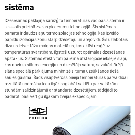
sistēma
Dzesēšanas paklājiņa sarežģītā temperatūras vadības sistēma ir
liels solis priekšā zvejas piederumu tehnoloģijā. Šīs sistēmas
pamatā ir daudzslāņu termoizolācijas tehnoloģija, kas izveido
papildu izolācijas zonu starp dzesētāju un ārējo vidi. Šis uzlabotais
dizains ietver fāžu maiņas materiālus, kas aktīvi reaģē uz
temperatūras svārstībām, ilgstoši uzturot optimālas dzesēšanas
apstākļus. Sistēmas efektivitāti palielina atstarojošie iekšējie slāņi,
kas novirza siltuma enerģiju no dzesētāja saturu, savukārt ārējā
slāņa speciālā pārklājuma minimizē siltuma uzsūkšanos tiešā
saules gaismā. Šāds visaptverošs pieeja temperatūras pārvaldībai
rezultātā nodrošina ledu ilgāk saglabāt saldētu par vairākām
stundām salīdzinājumā ar standarta dzesētājiem, tādējādi to
padarot īpaši vērtīgu ilgākām zvejas ekspedīcijām.