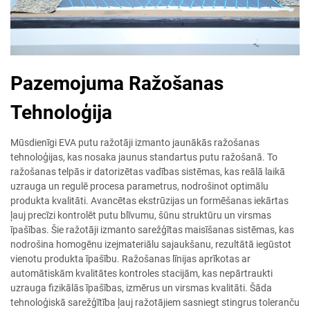
Pazemojuma Ražošanas
Tehnoloģija
Mūsdienīgi EVA putu ražotāji izmanto jaunākās ražošanas
tehnoloģijas, kas nosaka jaunus standartus putu ražošanā. To
ražošanas telpās ir datorizētas vadības sistēmas, kas reālā laikā
uzrauga un regulē procesa parametrus, nodrošinot optimālu
produkta kvalitāti. Avancētas ekstrūzijas un formēšanas iekārtas
ļauj precīzi kontrolēt putu blīvumu, šūnu struktūru un virsmas
īpašības. Šie ražotāji izmanto sarežģītas maisīšanas sistēmas, kas
nodrošina homogēnu izejmateriālu sajaukšanu, rezultātā iegūstot
vienotu produkta īpašību. Ražošanas līnijas aprīkotas ar
automātiskām kvalitātes kontroles stacijām, kas nepārtraukti
uzrauga fizikālās īpašības, izmērus un virsmas kvalitāti. Šāda
tehnoloģiskā sarežģītība ļauj ražotājiem sasniegt stingrus toleranču