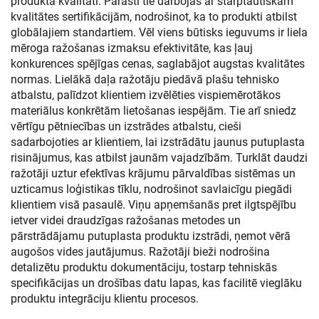
produkta kvalitāti. Parasti tie darbojas ar starptautiskām
kvalitātes sertifikācijām, nodrošinot, ka to produkti atbilst
globālajiem standartiem. Vēl viens būtisks ieguvums ir liela
mēroga ražošanas izmaksu efektivitāte, kas ļauj
konkurences spējīgas cenas, saglabājot augstas kvalitātes
normas. Lielākā daļa ražotāju piedāvā plašu tehnisko
atbalstu, palīdzot klientiem izvēlēties vispiemērotākos
materiālus konkrētām lietošanas iespējām. Tie arī sniedz
vērtīgu pētniecības un izstrādes atbalstu, cieši
sadarbojoties ar klientiem, lai izstrādātu jaunus putuplasta
risinājumus, kas atbilst jaunām vajadzībām. Turklāt daudzi
ražotāji uztur efektīvas krājumu pārvaldības sistēmas un
uzticamus loģistikas tīklu, nodrošinot savlaicīgu piegādi
klientiem visā pasaulē. Viņu apņemšanās pret ilgtspējību
ietver videi draudzīgas ražošanas metodes un
pārstrādājamu putuplasta produktu izstrādi, ņemot vērā
augošos vides jautājumus. Ražotāji bieži nodrošina
detalizētu produktu dokumentāciju, tostarp tehniskās
specifikācijas un drošības datu lapas, kas facilitē vieglāku
produktu integrāciju klientu procesos.