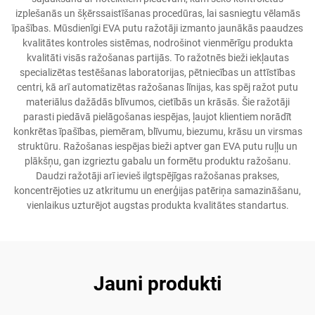
izplešanās un šķērssaistīšanas procedūras, lai sasniegtu vēlamās
īpašības. Mūsdienīgi EVA putu ražotāji izmanto jaunākās paaudzes
kvalitātes kontroles sistēmas, nodrošinot vienmērīgu produkta
kvalitāti visās ražošanas partijās. To ražotnēs bieži iekļautas
specializētas testēšanas laboratorijas, pētniecības un attīstības
centri, kā arī automatizētas ražošanas līnijas, kas spēj ražot putu
materiālus dažādās blīvumos, cietībās un krāsās. Šie ražotāji
parasti piedāvā pielāgošanas iespējas, ļaujot klientiem norādīt
konkrētas īpašības, piemēram, blīvumu, biezumu, krāsu un virsmas
struktūru. Ražošanas iespējas bieži aptver gan EVA putu ruļļu un
plākšņu, gan izgrieztu gabalu un formētu produktu ražošanu.
Daudzi ražotāji arī ievieš ilgtspējīgas ražošanas prakses,
koncentrējoties uz atkritumu un enerģijas patēriņa samazināšanu,
vienlaikus uzturējot augstas produkta kvalitātes standartus.
Jauni produkti