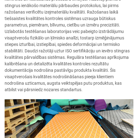
stingrus ienākošo materiālu pārbaudes protokolus, lai pirms
ražošanas verificētu izejmateriālu kvalitāti. Ražošanas laikā
tiešsaistes kvalitātes kontroles sistēmas uzrauga būtiskus
parametrus, piemēram, blīvumu, cietību un izmēru precizitāti.
Uzlabotās testēšanas laboratorijas veic pabeigto izstrādājumu
visaptverošu fizikālo un ķīmisko analīzi, tostarp izmēģinājumus
stiepes izturībai, izstiepībai, spiedes deformācijai un termisko
stabilitāti. Daudzi ražotāji uztur ISO sertifikāciju un ievēro stingras
kvalitātes pārvaldības sistēmas. Regulāra testēšanas aprīkojuma
kalibrēšana un detalizēta kvalitātes kontroles rezultātu
dokumentācija nodrošina pastāvīgu produkta kvalitāti. Šis
visaptverošais kvalitātes nodrošināšanas pieeja klientiem
nodrošina uzticamus, augsta veiktspējas putu produktus, kas
atbilst vai pārsniedz nozares standartus.