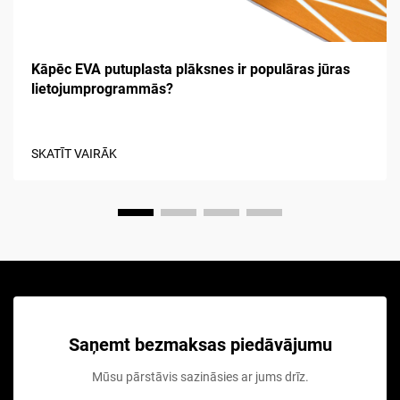
Kāpēc EVA putuplasta plāksnes ir populāras jūras
lietojumprogrammās?
SKATĪT VAIRĀK
Saņemt bezmaksas piedāvājumu
Mūsu pārstāvis sazināsies ar jums drīz.