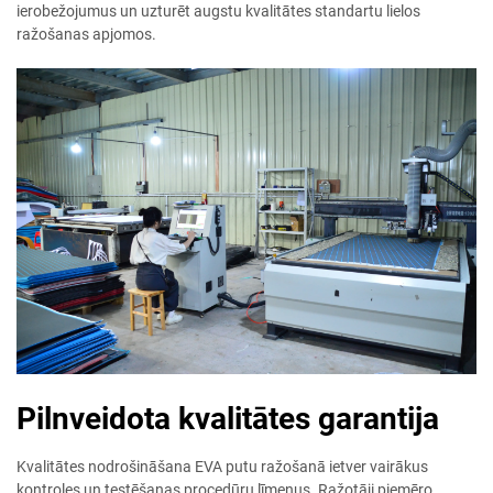
ierobežojumus un uzturēt augstu kvalitātes standartu lielos
ražošanas apjomos.
Pilnveidota kvalitātes garantija
Kvalitātes nodrošināšana EVA putu ražošanā ietver vairākus
kontroles un testēšanas procedūru līmeņus. Ražotāji piemēro