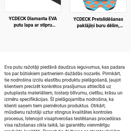
YCDECK Diamanta EVA
YCDECK Pretslīdēšanas
putu lapa ar stipru
paklājiņi buru dēlim,
pašlīmējošu
burāšanas saķeres paklājs
pretslīdēšanas paklājiņu,
DIY buru dēļa saķeres
paklājs, pretslīdēšanas
roktura paklājs, griezams
loks
Eva putu ražotāji piedāvā daudzus ieguvumus, kas padara
tos par būtiskiem partneriem dažādās nozarēs. Pirmkārt,
tie nodrošina izcilu elastību produktu pielāgošanā, ļaujot
klientiem precizēt konkrētos prasījumus attiecībā uz
putuplasta materiāliem, tostarp blīvumu, cietību, krāsu un
izmēru specifikācijas. Šī pielāgojamība nodrošina, ka
klienti saņem tiem piemērotus produktus. Otrkārt,
mūsdienu ražotāji uztur stingrus kvalitātes kontroles
procesus, īstenojot visaptverošas testēšanas procedūras
visa ražošanas cikla laikā, lai garantētu vienmērīgu