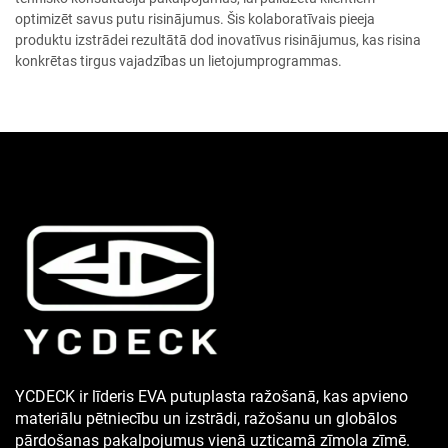
optimizēt savus putu risinājumus. Šis kolaboratīvais pieeja
produktu izstrādei rezultātā dod inovatīvus risinājumus, kas risina
konkrētas tirgus vajadzības un lietojumprogrammas.
YCDECK ir līderis EVA putuplasta ražošanā, kas apvieno
materiālu pētniecību un izstrādi, ražošanu un globālos
pārdošanas pakalpojumus vienā uzticamā zīmola zīmē.