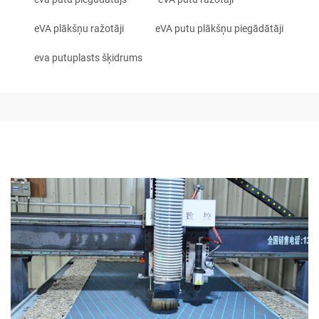
eVA plākšņu ražotāji
eVA putu plākšņu piegādātāji
eva putuplasts šķidrums