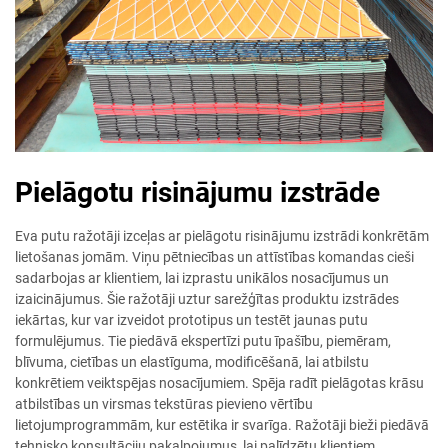
Pielāgotu risinājumu izstrāde
Eva putu ražotāji izceļas ar pielāgotu risinājumu izstrādi konkrētām
lietošanas jomām. Viņu pētniecības un attīstības komandas cieši
sadarbojas ar klientiem, lai izprastu unikālos nosacījumus un
izaicinājumus. Šie ražotāji uztur sarežģītas produktu izstrādes
iekārtas, kur var izveidot prototipus un testēt jaunas putu
formulējumus. Tie piedāvā ekspertīzi putu īpašību, piemēram,
blīvuma, cietības un elastīguma, modificēšanā, lai atbilstu
konkrētiem veiktspējas nosacījumiem. Spēja radīt pielāgotas krāsu
atbilstības un virsmas tekstūras pievieno vērtību
lietojumprogrammām, kur estētika ir svarīga. Ražotāji bieži piedāvā
tehnisko konsultāciju pakalpojumus, lai palīdzētu klientiem