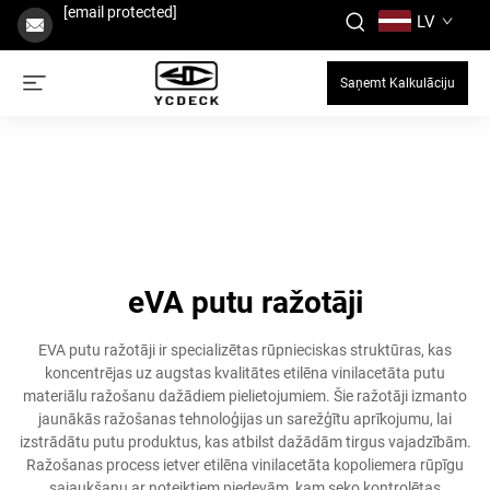
[email protected]
LV
Saņemt Kalkulāciju
eVA putu ražotāji
EVA putu ražotāji ir specializētas rūpnieciskas struktūras, kas
koncentrējas uz augstas kvalitātes etilēna vinilacetāta putu
materiālu ražošanu dažādiem pielietojumiem. Šie ražotāji izmanto
jaunākās ražošanas tehnoloģijas un sarežģītu aprīkojumu, lai
izstrādātu putu produktus, kas atbilst dažādām tirgus vajadzībām.
Ražošanas process ietver etilēna vinilacetāta kopoliemera rūpīgu
sajaukšanu ar noteiktiem piedevām, kam seko kontrolētas