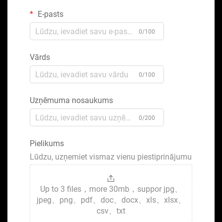
E-pasts
0/100
Vārds
0/100
Uzņēmuma nosaukums
0/200
Pielikums
Lūdzu, uzņemiet vismaz vienu piestiprinājumu
Up to 3 files，more 30mb，suppor jpg、
jpeg、png、pdf、doc、docx、xls、xlsx、
csv、txt