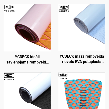
YCDECK mazs rombveida
YCDECK ideāli
rievots EVA putuplasta
savienojams rombveida
laivu klājs, pretslīdēšanas
EVA putuplasta laivu klājs
trakcijas paklājs baltā
6 mm biezs ar pašlīmējošo
krāsā ar pašlīmējošo slāni
slāni, piemērots jahtām,
dārziem, kartiem utt.