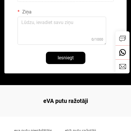
Ziņa
0/1000
Iesniegt
eVA putu ražotāji
eva putu piegādātājs
eVA putu ražotāji