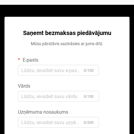
Saņemt bezmaksas piedāvājumu
Mūsu pārstāvis sazināsies ar jums drīz.
E-pasts
0/100
Vārds
0/100
Uzņēmuma nosaukums
0/200