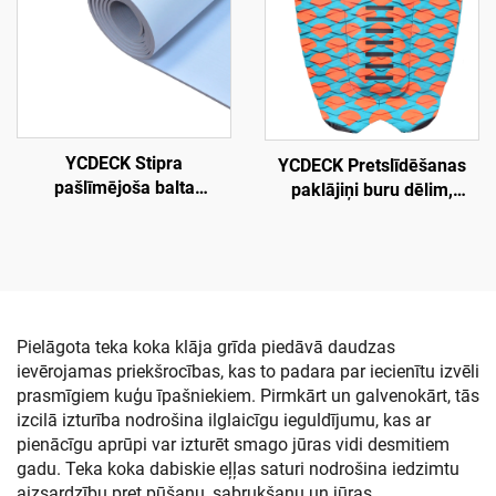
slāni
grīdai
YCDECK Stipra
YCDECK Pretslīdēšanas
pašlīmējoša balta
paklājiņi buru dēlim,
izķepusies EVA putuplasta
burāšanas saķeres paklājs
laiva klājs 5 mm biezā,
pretslīdējošs jūras grīdas
paklājs
Pielāgota teka koka klāja grīda piedāvā daudzas
ievērojamas priekšrocības, kas to padara par iecienītu izvēli
prasmīgiem kuģu īpašniekiem. Pirmkārt un galvenokārt, tās
izcilā izturība nodrošina ilglaicīgu ieguldījumu, kas ar
pienācīgu aprūpi var izturēt smago jūras vidi desmitiem
gadu. Teka koka dabiskie eļļas saturi nodrošina iedzimtu
aizsardzību pret pūšanu, sabrukšanu un jūras