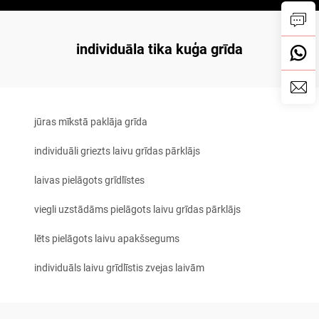
individuāla tika kuģa grīda
jūras mīkstā paklāja grīda
individuāli griezts laivu grīdas pārklājs
laivas pielāgots grīdlīstes
viegli uzstādāms pielāgots laivu grīdas pārklājs
lēts pielāgots laivu apakšsegums
individuāls laivu grīdlīstis zvejas laivām