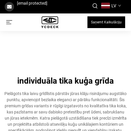
[email protected]
LV
Saņemt Kalkulāciju
individuāla tika kuģa grīda
Pielāgots tika laivu grīdlīstis pārstāv jūras klāju risinājumu augstāko
punktu, apvienojot bezlaika eleganci ar pārāku funkcionalitāti. Šis
premium grīdas variants ir rūpīgi izgatavots no kvalitatīva tika koka,
kas pazīstams ar savu dabisko pretestību pret ūdeni, sabrukšanu
un jūras ietekmēm. Katra pielāgotā uzstādīšana tiek precīzi izmērīta
un projektēta atbilstoši atsevišķu kuģu unikālajiem kontūriem un
specifikācijām, nodrošinot ideālu piegulīt un viendabīgu izskatu.