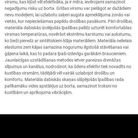
virsmu, kas kļūst vēl efektīvāka, ja ir mitra, ievērojami samazinot
negadījumu risku uz borta. Grīdas virsmu var pielāgot ar dažādiem
rievu modeļiem, lai uzlabotu saķeri augsta apmeklējuma zonās vai
vietās, kur nepieciešamas papildu drošības pasākumi. Pāri drošībai,
materiāla dabiskās izolējošās īpašības palīdz uzturēt komfortablas
virsmas temperatūras, novēršot ekstrēmu karstumu vai aukstumu,
ko bieži pieredz ar sintētiskiem klāja materiāliem. Materiāla nelielais
elastums zem kājas samazina nogurumu ilgstošā stāvēšanas vai
gājiena laikā, kas to padara īpaši izdevīgu garākām braucieniem.
Jaunlaicīgas uzstādīšanas metodes ietver pareizas drenāžas
slīpumus un kanālus, nodrošinot, ka ūdens efektīvi tiek novadīts no
kustības virsmām, tādējādi vēl vairāk uzlabojot drošību un
komfortu. Materiāla dabiskās skaņas slāpējošās īpašības rada
patīkamāku vides apstākļus uz borta, samazinot troksni no
kustībām un aprīkojuma vibrācijām.