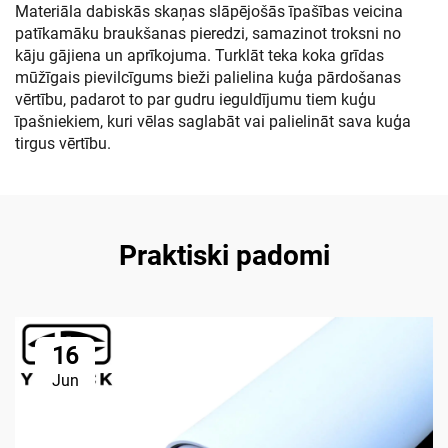
Materiāla dabiskās skaņas slāpējošās īpašības veicina
patīkamāku braukšanas pieredzi, samazinot troksni no
kāju gājiena un aprīkojuma. Turklāt teka koka grīdas
mūžīgais pievilcīgums bieži palielina kuģa pārdošanas
vērtību, padarot to par gudru ieguldījumu tiem kuģu
īpašniekiem, kuri vēlas saglabāt vai palielināt sava kuģa
tirgus vērtību.
Praktiski padomi
16
Jun