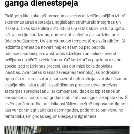
garīga dienestspēja
Pielāgots tika koka grīdas segums izceļas ar izcilām spējām izturēt
ekstrēmas jūras apstākļus, saglabājot strukturālo integritāti un
izskatu. Tikas koka blīvais struktūras raksts dabiski satur augstu
silīcija un eļļu daudzumu, nodrošinot iebūvētu aizsardzību pret
ūdens bojājumiem, UV starojumu un temperatūras svārstībām. Šī
iedzimtā pretestība novērš nepieciešamību pēc papildu
ūdensnecaurlaidīgiem apstrādes līdzekļiem un palīdz novērst
pelējuma un sēnīšu veidošanos. Grīdas izturību papildus uzlabo
specializēti ražošanas procesi, kas optimizē koka dabiskās
īpašības. Avancētas krāsns žāvēšanas tehnoloģijas nodrošina
optimālu mitruma saturu, samazinot deformācijas vai plaisāšanas
iespējamību laika gaitā. Uzstādīšanas process ietver precīzas
atstarpes aprēķināšanu, lai kompensētu dabisko izplešanos un
saraušanos, nodrošinot grīdas stabilitāti mainīgos laikapstākļos. Šī
ievērojamā noturība pret laikapstākļiem nozīmē kalpošanas ilgumu,
kas var pārsniegt vairākas desmitgades, padarot to par vienu no
rentablākajām grīdas seguma iespējām ilgtermiņā.