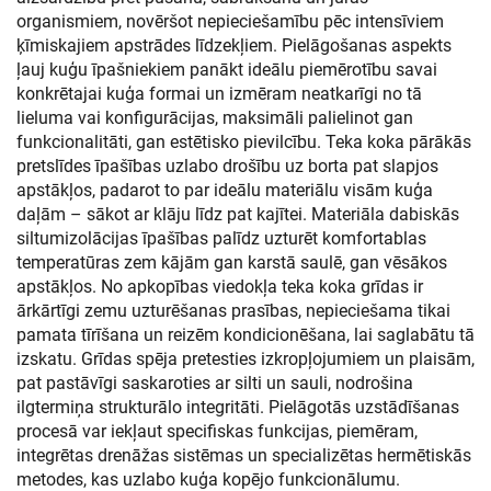
organismiem, novēršot nepieciešamību pēc intensīviem
ķīmiskajiem apstrādes līdzekļiem. Pielāgošanas aspekts
ļauj kuģu īpašniekiem panākt ideālu piemērotību savai
konkrētajai kuģa formai un izmēram neatkarīgi no tā
lieluma vai konfigurācijas, maksimāli palielinot gan
funkcionalitāti, gan estētisko pievilcību. Teka koka pārākās
pretslīdes īpašības uzlabo drošību uz borta pat slapjos
apstākļos, padarot to par ideālu materiālu visām kuģa
daļām – sākot ar klāju līdz pat kajītei. Materiāla dabiskās
siltumizolācijas īpašības palīdz uzturēt komfortablas
temperatūras zem kājām gan karstā saulē, gan vēsākos
apstākļos. No apkopības viedokļa teka koka grīdas ir
ārkārtīgi zemu uzturēšanas prasības, nepieciešama tikai
pamata tīrīšana un reizēm kondicionēšana, lai saglabātu tā
izskatu. Grīdas spēja pretesties izkropļojumiem un plaisām,
pat pastāvīgi saskaroties ar silti un sauli, nodrošina
ilgtermiņa strukturālo integritāti. Pielāgotās uzstādīšanas
procesā var iekļaut specifiskas funkcijas, piemēram,
integrētas drenāžas sistēmas un specializētas hermētiskās
metodes, kas uzlabo kuģa kopējo funkcionālumu.