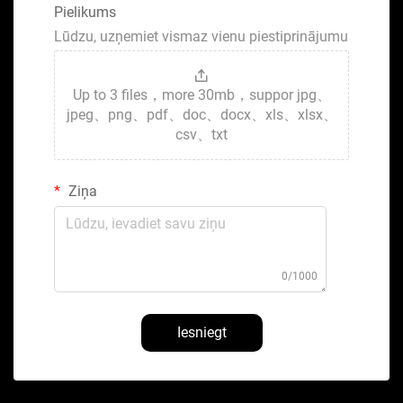
Pielikums
Lūdzu, uzņemiet vismaz vienu piestiprinājumu
Up to 3 files，more 30mb，suppor jpg、
jpeg、png、pdf、doc、docx、xls、xlsx、
csv、txt
Ziņa
0/1000
Iesniegt