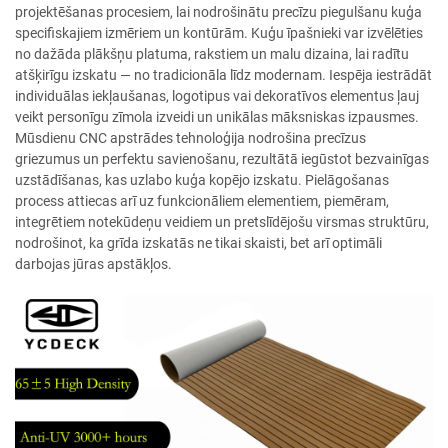
projektēšanas procesiem, lai nodrošinātu precīzu piegulšanu kuģa
specifiskajiem izmēriem un kontūrām. Kuģu īpašnieki var izvēlēties
no dažāda plākšņu platuma, rakstiem un malu dizaina, lai radītu
atšķirīgu izskatu — no tradicionāla līdz modernam. Iespēja iestrādāt
individuālas iekļaušanas, logotipus vai dekoratīvos elementus ļauj
veikt personīgu zīmola izveidi un unikālas māksniskas izpausmes.
Mūsdienu CNC apstrādes tehnoloģija nodrošina precīzus
griezumus un perfektu savienošanu, rezultātā iegūstot bezvainīgas
uzstādīšanas, kas uzlabo kuģa kopējo izskatu. Pielāgošanas
process attiecas arī uz funkcionāliem elementiem, piemēram,
integrētiem notekūdeņu veidiem un pretslīdējošu virsmas struktūru,
nodrošinot, ka grīda izskatās ne tikai skaisti, bet arī optimāli
darbojas jūras apstākļos.