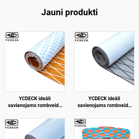
Jauni produkti
YCDECK ideāli
YCDECK ideāli
savienojams rombveida
savienojams rombveida
EVA putuplasta laivu klājs
EVA putuplasta jūras laivu
6 mm biezs pretslīdēšanas
klāja loks, pretslīdēšanas
jūras grīdas paklājs ar
paklājs Jon motorlaivām,
stipru 3M pašlīmējošo
jahtas stūres paklājam, RV