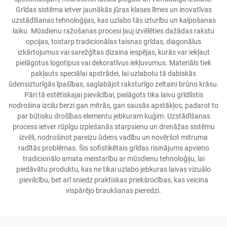
Grīdas sistēma ietver jaunākās jūras klases līmes un inovatīvas
uzstādīšanas tehnoloģijas, kas uzlabo tās izturību un kalpošanas
laiku. Mūsdienu ražošanas procesi ļauj izvēlēties dažādas rakstu
opcijas, tostarp tradicionālas taisnas grīdas, diagonālus
izkārtojumus vai sarežģītas dizaina iespējas, kurās var iekļaut
pielāgotus logotipus vai dekoratīvus iekļuvumus. Materiāls tiek
pakļauts speciālai apstrādei, lai uzlabotu tā dabiskās
ūdensizturīgās īpašības, saglabājot raksturīgo zeltaini brūno krāsu.
Pāri tā estētiskajai pievilcībai, pielāgots tika laivu grīdlīstis
nodrošina izcilu berzi gan mitrās, gan sausās apstākļos, padarot to
par būtisku drošības elementu jebkuram kuģim. Uzstādīšanas
process ietver rūpīgu izplešanās starpsienu un drenāžas sistēmu
izvēli, nodrošinot pareizu ūdens vadību un novēršot mitruma
radītās problēmas. Šis sofistikētais grīdas risinājums apvieno
tradicionālo amata meistarību ar mūsdienu tehnoloģiju, lai
piedāvātu produktu, kas ne tikai uzlabo jebkuras laivas vizuālo
pievilcību, bet arī sniedz praktiskas priekšrocības, kas veicina
vispārējo braukšanas pieredzi.