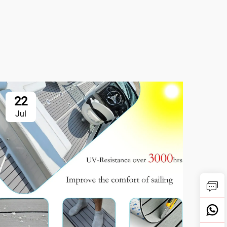
22
2
Jul
Ju