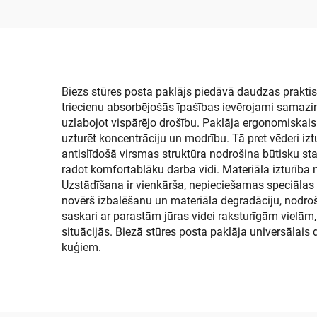
jū
Biezs stūres posta paklājs piedāvā daudzas praktis
triecienu absorbējošās īpašības ievērojami samazin
uzlabojot vispārējo drošību. Paklāja ergonomiskais
uzturēt koncentrāciju un modrību. Tā pret vēderi iz
antislīdošā virsmas struktūra nodrošina būtisku stab
radot komfortablāku darba vidi. Materiāla izturība 
Uzstādīšana ir vienkārša, nepieciešamas speciālas r
novērš izbalēšanu un materiāla degradāciju, nodroši
saskari ar parastām jūras videi raksturīgām vielām,
situācijās. Biezā stūres posta paklāja universālais
kuģiem.