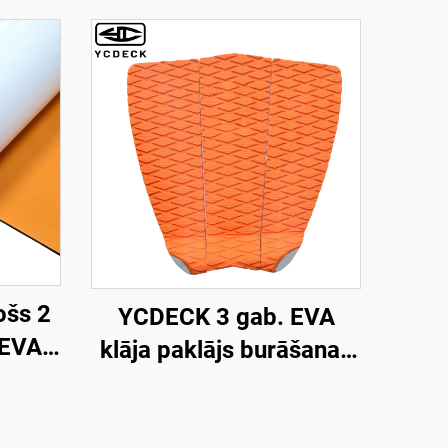
ošs 2
YCDECK 3 gab. EVA
 EVA
klāja paklājs burāšanas
js,
dēlim, SUP, skimbordei
ešanai