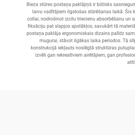
Bieza stūres postaņa paklājiņš ir būtisks sasniegu
laivu vadītājiem ilgstošas stūrēšanas laikā. Šis
collai, nodrošinot izcilu triecienu absorbēšanu un
fiksāciju pat slapjos apstākļos, savukārt tā materiā
postaņa paklāja ergonomiskais dizains palīdz sam
mugurai, stāvot ilgākas laika periodos. Tā sl
konstrukcijā iekļauts noslēgtā struktūras putupla
izvēli gan rekreatīviem airētājiem, gan profesi
att