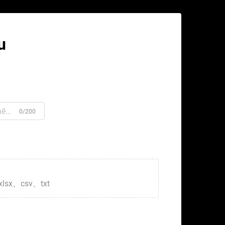
u
0/200
xlsx、csv、txt