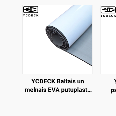
YCDECK Baltais un
melnais EVA putuplasta
p
loksne 6 mm biezā ar
stipru pašlīmējošu
putu
pretslīdējo padzi
mm b