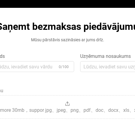
Saņemt bezmaksas piedāvājum
Mūsu pārstāvis sazināsies ar jums drīz.
ds
Uzņēmuma nosaukums
0/100
mu
es，more 30mb，suppor jpg、jpeg、png、pdf、doc、docx、xls、