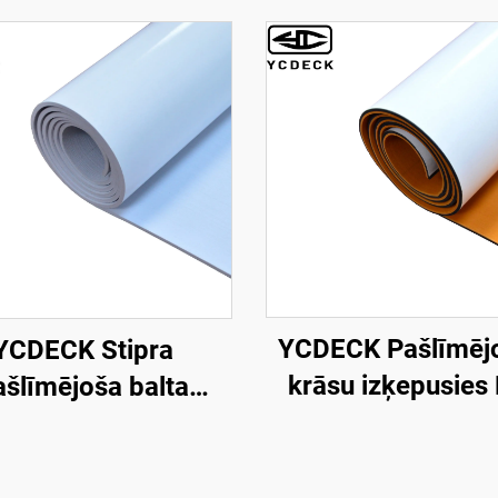
YCDECK Pašlīmēj
YCDECK Stipra
krāsu izķepusies
ašlīmējoša balta
putuplasta paklā
izķepusies EVA
piemērots CNC gri
plasta laiva klājs 5
iezā, pretslīdējošs