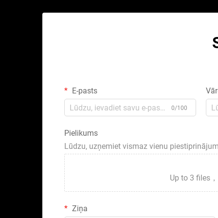
E-pasts
Vār
0/100
Pielikums
Lūdzu, uzņemiet vismaz vienu piestiprināju
Up to 3 fil
Ziņa