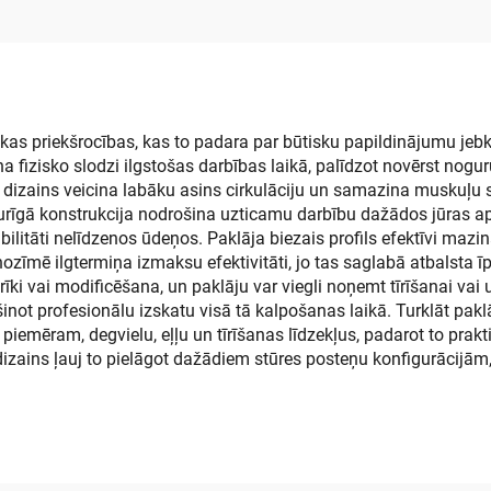
ras grīdas paklājs
kas priekšrocības, kas to padara par būtisku papildinājumu jebk
a fizisko slodzi ilgstošas darbības laikā, palīdzot novērst no
 dizains veicina labāku asins cirkulāciju un samazina muskuļu s
turīgā konstrukcija nodrošina uzticamu darbību dažādos jūras ap
ilitāti nelīdzenos ūdeņos. Paklāja biezais profils efektīvi mazin
nozīmē ilgtermiņa izmaksu efektivitāti, jo tas saglabā atbalsta ī
īki vai modificēšana, un paklāju var viegli noņemt tīrīšanai va
not profesionālu izskatu visā tā kalpošanas laikā. Turklāt paklā
 piemēram, degvielu, eļļu un tīrīšanas līdzekļus, padarot to pra
 dizains ļauj to pielāgot dažādiem stūres posteņu konfigurācijā