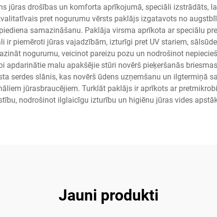
ms jūras drošības un komforta aprīkojumā, speciāli izstrādāts, l
 kvalitatīvais pret nogurumu vērsts paklājs izgatavots no augstb
 spiediena samazināšanu. Paklāja virsma aprīkota ar speciālu pre
li ir piemēroti jūras vajadzībām, izturīgi pret UV stariem, sālsūd
azināt nogurumu, veicinot pareizu pozu un nodrošinot nepieci
īpi apdarinātie malu apakšējie stūri novērš pieķeršanās briesma
sta serdes slānis, kas novērš ūdens uzņemšanu un ilgtermiņā sagl
onāliem jūrasbraucējiem. Turklāt paklājs ir aprīkots ar pretmik
īstību, nodrošinot ilglaicīgu izturību un higiēnu jūras vides apstāk
Jauni produkti