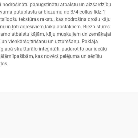
ai nodrošinātu paaugstinātu atbalstu un aizsardzību
līvuma putuplasta ar biezumu no 3/4 collas līdz 1
tslīdošu tekstūras rakstu, kas nodrošina drošu kāju
eni un ļoti agresīviem laika apstākļiem. Biezā stūres
ešamo atbalstu kājām, kāju muskuļiem un zemākajai
s un vienkāršo tīrīšanu un uzturēšanu. Paklāja
abā strukturālo integritāti, padarot to par ideālu
robiālām īpašībām, kas novērš pelējuma un sēnīšu
ļos.