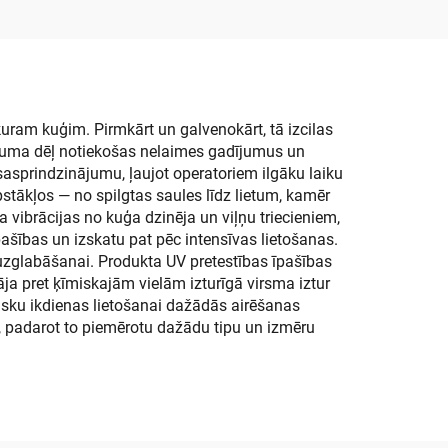
uram kuģim. Pirmkārt un galvenokārt, tā izcilas
guruma dēļ notiekošas nelaimes gadījumus un
asprindzinājumu, ļaujot operatoriem ilgāku laiku
stākļos — no spilgtas saules līdz lietum, kamēr
a vibrācijas no kuģa dzinēja un viļņu triecieniem,
pašības un izskatu pat pēc intensīvas lietošanas.
i uzglabāšanai. Produkta UV pretestības īpašības
ja pret ķīmiskajām vielām izturīgā virsma iztur
ktisku ikdienas lietošanai dažādās airēšanas
m, padarot to piemērotu dažādu tipu un izmēru