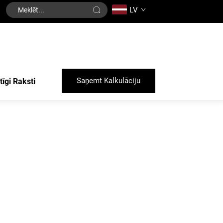
LV
Saņemt Kalkulāciju
tīgi Raksti