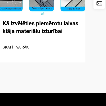
Kā izvēlēties piemērotu laivas
Kur
klāja materiālu izturībai
nod
lai
SKATĪT VAIRĀK
SKAT